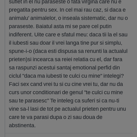
suflet in el nu paraseste o fata virgina care nu e
pregatita pentru sex. In cel mai rau caz, si daca e
animalu' animalelor, o inseala sistematic, dar nu o
paraseste. Baiatul asta mi se pare cel putin
indiferent. Uite care e sfatul meu: daca tii la el sau
il iubesti sau doar il vrei langa tine pur si simplu,
spune-i-o (daca esti dispusa sa renunti la actualul
prieten)si incearca sa reiei relatia cu el, dar fara
sa raspunzi acestui santaj emotional perfid din
ciclul "daca ma iubesti te culci cu mine" intelegi?
Faci sex cand vrei tu si cu cine vrei tu, dar nu da
curs unor conditionari de genul "te culci cu mine
sau te parasesc" Te inteleg ca suferi si ca nu-ti
vine sa-l lasi de tot pe actualul prieten pentru unu
care te va parasi dupa o zi sau doua de
abstinenta.