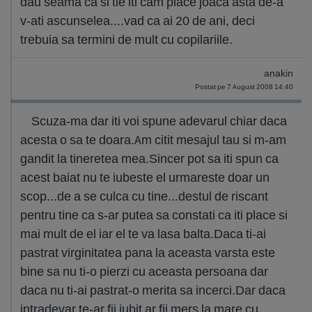
dau seama ca si tie iti cam place joaca asta de-a
v-ati ascunselea....vad ca ai 20 de ani, deci
trebuia sa termini de mult cu copilariile.
anakin
Postat pe 7 August 2008 14:40
Scuza-ma dar iti voi spune adevarul chiar daca
acesta o sa te doara.Am citit mesajul tau si m-am
gandit la tineretea mea.Sincer pot sa iti spun ca
acest baiat nu te iubeste el urmareste doar un
scop...de a se culca cu tine...destul de riscant
pentru tine ca s-ar putea sa constati ca iti place si
mai mult de el iar el te va lasa balta.Daca ti-ai
pastrat virginitatea pana la aceasta varsta este
bine sa nu ti-o pierzi cu aceasta persoana dar
daca nu ti-ai pastrat-o merita sa incerci.Dar daca
intradevar te-ar fii iubit ar fii mers la mare cu