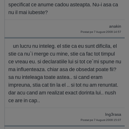
specificat ce anume cadou asteapta. Nu-i asa ca
nu il mai iubeste?
anakin
Postat pe 7 August 2008 14:57
un lucru nu inteleg. el stie ca eu sunt dificila, el
stie ca nu`i merge cu mine, stie ca fac tot timpul
ce vreau eu. si declaratiile lui si tot ce`mi spune nu
ma influenteaza. chiar asa de obsedat poate fii?
sa nu inteleaga toate astea.. si cand eram
impreuna, stia cat tin la el .. si tot nu am renuntat.
dar acu cand am realizat exact dorinta lui.. nush
ce are in cap..
Ing3rasa
Postat pe 7 August 2008 15:07