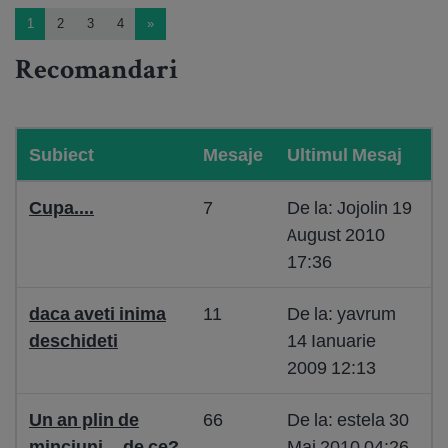
1
2
3
4
»
Recomandari
Subiect
Mesaje
Ultimul Mesaj
Cupa....
7
De la: Jojolin 19
August 2010
17:36
daca aveti inima
11
De la: yavrum
deschideti
14 Ianuarie
2009 12:13
Un an plin de
66
De la: estela 30
minciuni....de ce?
Mai 2010 04:26