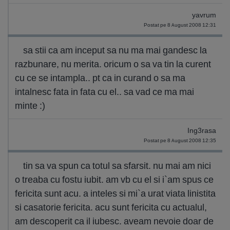
yavrum
Postat pe 8 August 2008 12:31
sa stii ca am inceput sa nu ma mai gandesc la
razbunare, nu merita. oricum o sa va tin la curent
cu ce se intampla.. pt ca in curand o sa ma
intalnesc fata in fata cu el.. sa vad ce ma mai
minte :)
Ing3rasa
Postat pe 8 August 2008 12:35
tin sa va spun ca totul sa sfarsit. nu mai am nici
o treaba cu fostu iubit. am vb cu el si i`am spus ce
fericita sunt acu. a inteles si mi`a urat viata linistita
si casatorie fericita. acu sunt fericita cu actualul,
am descoperit ca il iubesc. aveam nevoie doar de