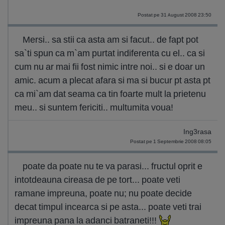
Postat pe 31 August 2008 23:50
Mersi.. sa stii ca asta am si facut.. de fapt pot
sa`ti spun ca m`am purtat indiferenta cu el.. ca si
cum nu ar mai fii fost nimic intre noi.. si e doar un
amic. acum a plecat afara si ma si bucur pt asta pt
ca mi`am dat seama ca tin foarte mult la prietenu
meu.. si suntem fericiti.. multumita voua!
Ing3rasa
Postat pe 1 Septembrie 2008 08:05
poate da poate nu te va parasi... fructul oprit e
intotdeauna cireasa de pe tort... poate veti
ramane impreuna, poate nu; nu poate decide
decat timpul incearca si pe asta... poate veti trai
impreuna pana la adanci batraneti!!!