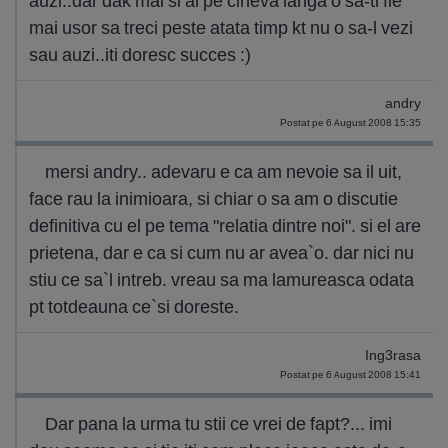
auzi..dar dak mai si ai pe cineva langa o sa-ti fie
mai usor sa treci peste atata timp kt nu o sa-l vezi
sau auzi..iti doresc succes :)
andry
Postat pe 6 August 2008 15:35
mersi andry.. adevaru e ca am nevoie sa il uit,
face rau la inimioara, si chiar o sa am o discutie
definitiva cu el pe tema "relatia dintre noi". si el are
prietena, dar e ca si cum nu ar avea`o. dar nici nu
stiu ce sa`l intreb. vreau sa ma lamureasca odata
pt totdeauna ce`si doreste.
Ing3rasa
Postat pe 6 August 2008 15:41
Dar pana la urma tu stii ce vrei de fapt?... imi