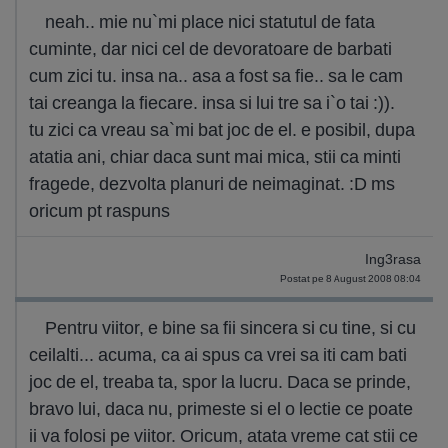
neah.. mie nu`mi place nici statutul de fata
cuminte, dar nici cel de devoratoare de barbati
cum zici tu. insa na.. asa a fost sa fie.. sa le cam
tai creanga la fiecare. insa si lui tre sa i`o tai :)).
tu zici ca vreau sa`mi bat joc de el. e posibil, dupa
atatia ani, chiar daca sunt mai mica, stii ca minti
fragede, dezvolta planuri de neimaginat. :D ms
oricum pt raspuns
Ing3rasa
Postat pe 8 August 2008 08:04
Pentru viitor, e bine sa fii sincera si cu tine, si cu
ceilalti... acuma, ca ai spus ca vrei sa iti cam bati
joc de el, treaba ta, spor la lucru. Daca se prinde,
bravo lui, daca nu, primeste si el o lectie ce poate
ii va folosi pe viitor. Oricum, atata vreme cat stii ce