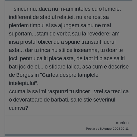
sincer nu..daca nu m-am inteles cu o femeie,
indiferent de stadiul relatiei, nu are rost sa
pierdem timpul si sa ajungem sa nu ne mai
suportam...stam de vorba sau la revedere! am
insa prostul obicei de a spune transant lucrul
asta... dar tu inca nu stii ce inseamna, tu doar te
joci, pentru ca iti place asta, de fapt iti place sa iti
bati joc de el... o sfidare falica, asa cum e descrise
de Borges in "Cartea despre tamplele
inteleptului".
Acuma ia sa imi raspunzi tu sincer...vrei sa treci ca
o devoratoare de barbati, sa te stie severinul
cumva?
anakin
Postat pe 8 August 2008 00:11