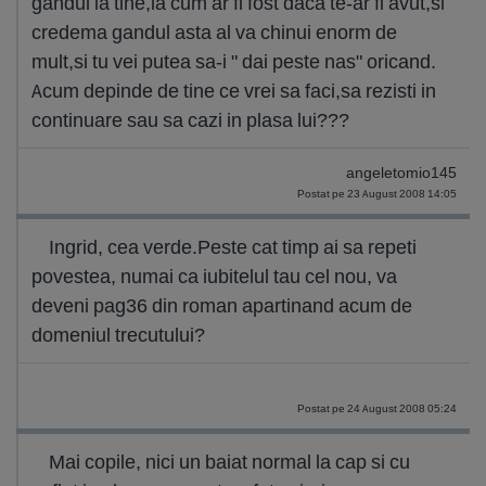
gandul la tine,la cum ar fi fost daca te-ar fi avut,si
credema gandul asta al va chinui enorm de
mult,si tu vei putea sa-i " dai peste nas" oricand.
Acum depinde de tine ce vrei sa faci,sa rezisti in
continuare sau sa cazi in plasa lui???
angeletomio145
Postat pe 23 August 2008 14:05
Ingrid, cea verde.Peste cat timp ai sa repeti
povestea, numai ca iubitelul tau cel nou, va
deveni pag36 din roman apartinand acum de
domeniul trecutului?
Postat pe 24 August 2008 05:24
Mai copile, nici un baiat normal la cap si cu