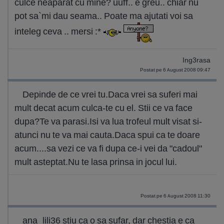
culce neaparat cu mine? uuff.. e greu.. chiar nu
pot sa`mi dau seama.. Poate ma ajutati voi sa
inteleg ceva .. mersi :*
Ing3rasa
Postat pe 6 August 2008 09:47
Depinde de ce vrei tu.Daca vrei sa suferi mai
mult decat acum culca-te cu el. Stii ce va face
dupa?Te va parasi.Isi va lua trofeul mult visat si-
atunci nu te va mai cauta.Daca spui ca te doare
acum....sa vezi ce va fi dupa ce-i vei da "cadoul"
mult asteptat.Nu te lasa prinsa in jocul lui.
Postat pe 6 August 2008 11:30
ana_lili36 stiu ca o sa sufar, dar chestia e ca