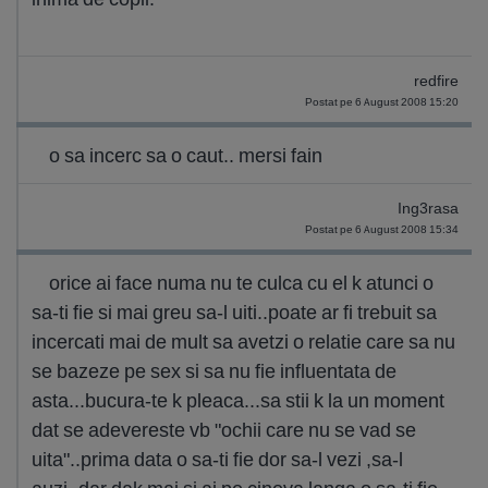
redfire
Postat pe 6 August 2008 15:20
o sa incerc sa o caut.. mersi fain
Ing3rasa
Postat pe 6 August 2008 15:34
orice ai face numa nu te culca cu el k atunci o
sa-ti fie si mai greu sa-l uiti..poate ar fi trebuit sa
incercati mai de mult sa avetzi o relatie care sa nu
se bazeze pe sex si sa nu fie influentata de
asta...bucura-te k pleaca...sa stii k la un moment
dat se adevereste vb "ochii care nu se vad se
uita"..prima data o sa-ti fie dor sa-l vezi ,sa-l