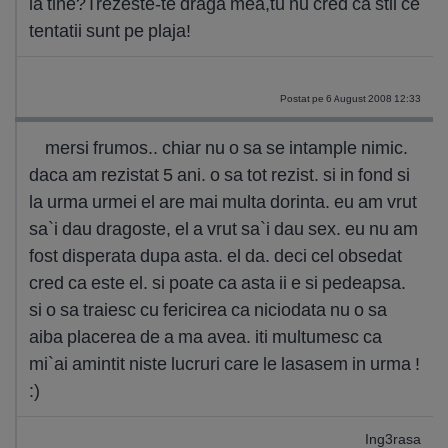
la tine?Trezeste-te draga mea,tu nu cred ca stii ce
tentatii sunt pe plaja!
Postat pe 6 August 2008 12:33
mersi frumos.. chiar nu o sa se intample nimic.
daca am rezistat 5 ani. o sa tot rezist. si in fond si
la urma urmei el are mai multa dorinta. eu am vrut
sa`i dau dragoste, el a vrut sa`i dau sex. eu nu am
fost disperata dupa asta. el da. deci cel obsedat
cred ca este el. si poate ca asta ii e si pedeapsa.
si o sa traiesc cu fericirea ca niciodata nu o sa
aiba placerea de a ma avea. iti multumesc ca
mi`ai amintit niste lucruri care le lasasem in urma !
:)
Ing3rasa