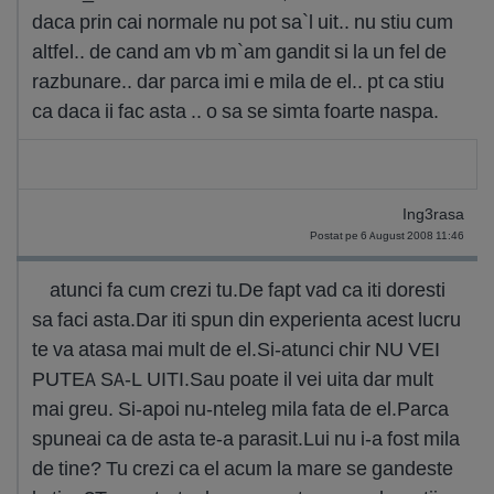
daca prin cai normale nu pot sa`l uit.. nu stiu cum
altfel.. de cand am vb m`am gandit si la un fel de
razbunare.. dar parca imi e mila de el.. pt ca stiu
ca daca ii fac asta .. o sa se simta foarte naspa.
Ing3rasa
Postat pe 6 August 2008 11:46
atunci fa cum crezi tu.De fapt vad ca iti doresti
sa faci asta.Dar iti spun din experienta acest lucru
te va atasa mai mult de el.Si-atunci chir NU VEI
PUTEA SA-L UITI.Sau poate il vei uita dar mult
mai greu. Si-apoi nu-nteleg mila fata de el.Parca
spuneai ca de asta te-a parasit.Lui nu i-a fost mila
de tine? Tu crezi ca el acum la mare se gandeste