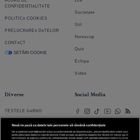
ACORD DE
Life
CONFIDENȚIALITATE
Societate
POLITICA COOKIES
Stil
PRELUCRAREA DATELOR
Horoscop
CONTACT
Quiz
SETĂRI COOKIE
Echipa
Video
Diverse
Social Media
TESTELE GARBO
HOROSCOP
Nouă ne pasă ca datele tale personale să rămână confidențiale
Noi și partenerii noștri
610
stocăm și/sau accesăm informații pe dispozitivul dvs., precum identificatorii cookie unici
HOROSCOPUL IUBIRII
pentru prelucrarea datelor cu caracter personal. Puteți accepta sau gestiona alegerile dvs. făcând clic mai jos sau în
orice moment, pe pagina cu politica de confidențialitate. Aceste alegeri vor fi raportate partenerilor noștri și nu vă vor