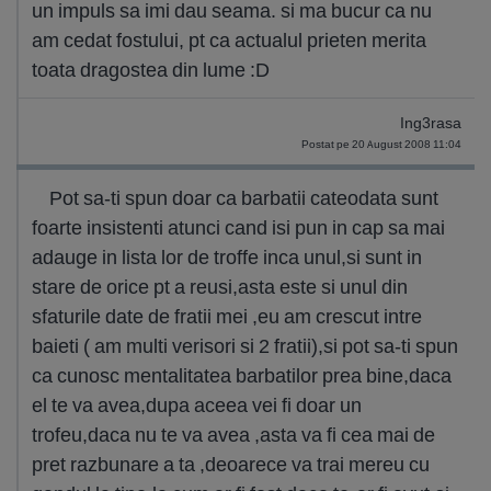
un impuls sa imi dau seama. si ma bucur ca nu
am cedat fostului, pt ca actualul prieten merita
toata dragostea din lume :D
Ing3rasa
Postat pe 20 August 2008 11:04
Pot sa-ti spun doar ca barbatii cateodata sunt
foarte insistenti atunci cand isi pun in cap sa mai
adauge in lista lor de troffe inca unul,si sunt in
stare de orice pt a reusi,asta este si unul din
sfaturile date de fratii mei ,eu am crescut intre
baieti ( am multi verisori si 2 fratii),si pot sa-ti spun
ca cunosc mentalitatea barbatilor prea bine,daca
el te va avea,dupa aceea vei fi doar un
trofeu,daca nu te va avea ,asta va fi cea mai de
pret razbunare a ta ,deoarece va trai mereu cu