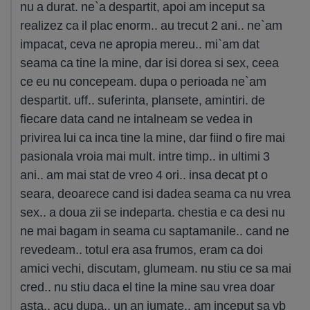
nu a durat. ne`a despartit, apoi am inceput sa
realizez ca il plac enorm.. au trecut 2 ani.. ne`am
impacat, ceva ne apropia mereu.. mi`am dat
seama ca tine la mine, dar isi dorea si sex, ceea
ce eu nu concepeam. dupa o perioada ne`am
despartit. uff.. suferinta, plansete, amintiri. de
fiecare data cand ne intalneam se vedea in
privirea lui ca inca tine la mine, dar fiind o fire mai
pasionala vroia mai mult. intre timp.. in ultimi 3
ani.. am mai stat de vreo 4 ori.. insa decat pt o
seara, deoarece cand isi dadea seama ca nu vrea
sex.. a doua zii se indeparta. chestia e ca desi nu
ne mai bagam in seama cu saptamanile.. cand ne
revedeam.. totul era asa frumos, eram ca doi
amici vechi, discutam, glumeam. nu stiu ce sa mai
cred.. nu stiu daca el tine la mine sau vrea doar
asta.. acu dupa.. un an jumate.. am inceput sa vb