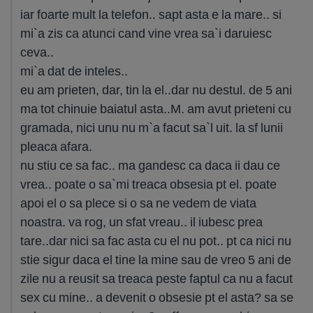
iar foarte mult la telefon.. sapt asta e la mare.. si
mi`a zis ca atunci cand vine vrea sa`i daruiesc
ceva..
mi`a dat de inteles..
eu am prieten, dar, tin la el..dar nu destul. de 5 ani
ma tot chinuie baiatul asta..M. am avut prieteni cu
gramada, nici unu nu m`a facut sa`l uit. la sf lunii
pleaca afara.
nu stiu ce sa fac.. ma gandesc ca daca ii dau ce
vrea.. poate o sa`mi treaca obsesia pt el. poate
apoi el o sa plece si o sa ne vedem de viata
noastra. va rog, un sfat vreau.. il iubesc prea
tare..dar nici sa fac asta cu el nu pot.. pt ca nici nu
stie sigur daca el tine la mine sau de vreo 5 ani de
zile nu a reusit sa treaca peste faptul ca nu a facut
sex cu mine.. a devenit o obsesie pt el asta? sa se