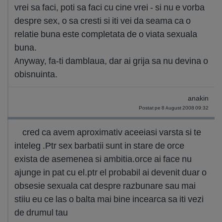
vrei sa faci, poti sa faci cu cine vrei - si nu e vorba
despre sex, o sa cresti si iti vei da seama ca o
relatie buna este completata de o viata sexuala
buna.
Anyway, fa-ti damblaua, dar ai grija sa nu devina o
obisnuinta.
anakin
Postat pe 8 August 2008 09:32
cred ca avem aproximativ aceeiasi varsta si te
inteleg .Ptr sex barbatii sunt in stare de orce
exista de asemenea si ambitia.orce ai face nu
ajunge in pat cu el.ptr el probabil ai devenit duar o
obsesie sexuala cat despre razbunare sau mai
stiiu eu ce las o balta mai bine incearca sa iti vezi
de drumul tau