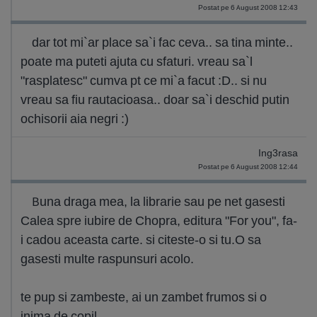
Postat pe 6 August 2008 12:43
dar tot mi`ar place sa`i fac ceva.. sa tina minte..
poate ma puteti ajuta cu sfaturi. vreau sa`l
"rasplatesc" cumva pt ce mi`a facut :D.. si nu
vreau sa fiu rautacioasa.. doar sa`i deschid putin
ochisorii aia negri :)
Ing3rasa
Postat pe 6 August 2008 12:44
Buna draga mea, la librarie sau pe net gasesti
Calea spre iubire de Chopra, editura "For you", fa-
i cadou aceasta carte. si citeste-o si tu.O sa
gasesti multe raspunsuri acolo.
te pup si zambeste, ai un zambet frumos si o
inima de copil.