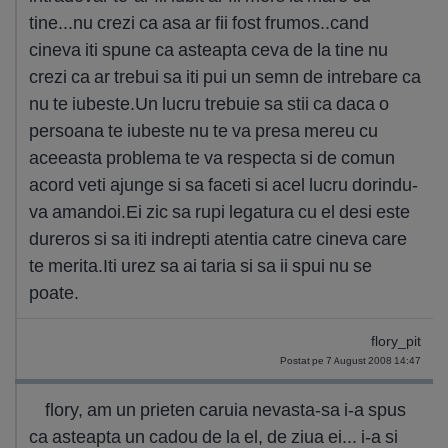
tine...nu crezi ca asa ar fii fost frumos..cand
cineva iti spune ca asteapta ceva de la tine nu
crezi ca ar trebui sa iti pui un semn de intrebare ca
nu te iubeste.Un lucru trebuie sa stii ca daca o
persoana te iubeste nu te va presa mereu cu
aceeasta problema te va respecta si de comun
acord veti ajunge si sa faceti si acel lucru dorindu-
va amandoi.Ei zic sa rupi legatura cu el desi este
dureros si sa iti indrepti atentia catre cineva care
te merita.Iti urez sa ai taria si sa ii spui nu se
poate.
flory_pit
Postat pe 7 August 2008 14:47
flory, am un prieten caruia nevasta-sa i-a spus
ca asteapta un cadou de la el, de ziua ei... i-a si