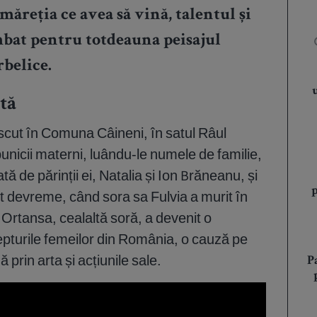
măreția ce avea să vină, talentul și
bat pentru totdeauna peisajul
rbelice.
tă
scut în Comuna Câineni, în satul Râul
bunicii materni, luându-le numele de familie,
 de părinții ei, Natalia și Ion Brăneanu, și
vit devreme, când sora sa Fulvia a murit în
 Ortansa, cealaltă soră, a devenit o
epturile femeilor din România, o cauză pe
 prin arta și acțiunile sale.
P