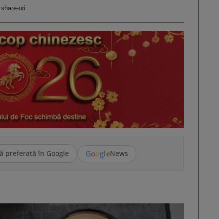
share-uri
G
o
o
g
l
e
ă preferată în Google
News