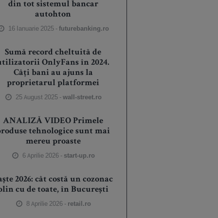
din tot sistemul bancar
autohton
16 Ianuarie 2025 -
futurebanking.ro
Sumă record cheltuită de
utilizatorii OnlyFans în 2024.
Câți bani au ajuns la
proprietarul platformei
25 August 2025 -
wall-street.ro
ANALIZĂ VIDEO Primele
produse tehnologice sunt mai
mereu proaste
6 Aprilie 2026 -
start-up.ro
aște 2026: cât costă un cozonac
plin cu de toate, în București
8 Aprilie 2026 -
retail.ro