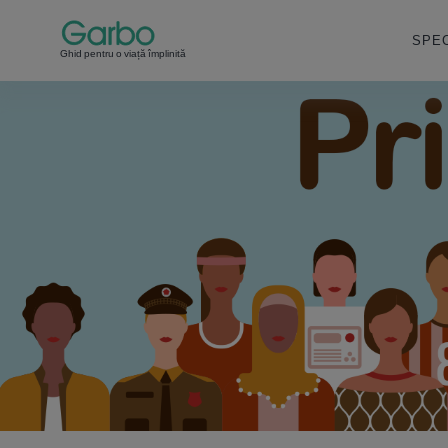
SPEC
Ghid pentru o viață împlinită