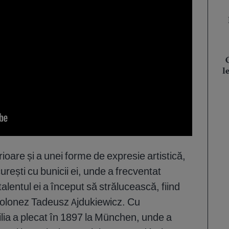
l
ioare și a unei forme de expresie artistică,
urești cu bunicii ei, unde a frecventat
talentul ei a început să strălucească, fiind
polonez Tadeusz Ajdukiewicz. Cu
lia a plecat în 1897 la München, unde a