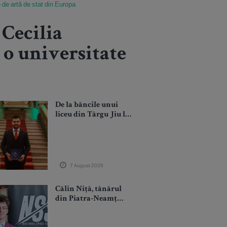
e de artă de stat din Europa
 Cecilia
 o universitate
De la băncile unui
liceu din Târgu Jiu la
recunoaștere
internațională.
Povestea avocatului
Tudor Colțan
7 August 2026
Călin Niță, tânărul
din Piatra-Neamț
care studiază chimia
la ETH Zurich. A