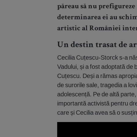
păreau să nu prefigureze 
determinarea ei au schim
artistic al României inte
Un destin trasat de ar
Cecilia Cuțescu-Storck s-a nă
Vadului, și a fost adoptată de 
Cuțescu. Deși a rămas apropiată
de surorile sale, tragedia a lo
adolescență. Pe de altă parte,
importantă activistă pentru dr
care și Cecilia avea să o susțină