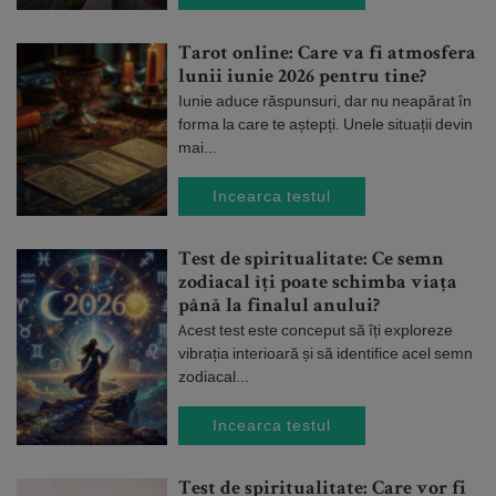
Tarot online: Care va fi atmosfera
lunii iunie 2026 pentru tine?
Iunie aduce răspunsuri, dar nu neapărat în
forma la care te aștepți. Unele situații devin
mai...
Incearca testul
Test de spiritualitate: Ce semn
zodiacal îți poate schimba viața
până la finalul anului?
Acest test este conceput să îți exploreze
vibrația interioară și să identifice acel semn
zodiacal...
Incearca testul
Test de spiritualitate: Care vor fi