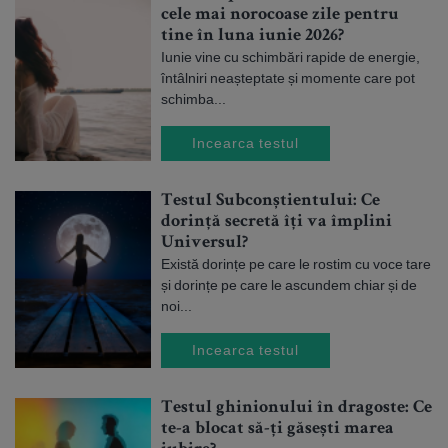
cele mai norocoase zile pentru
tine în luna iunie 2026?
Iunie vine cu schimbări rapide de energie,
întâlniri neașteptate și momente care pot
schimba...
Incearca testul
Testul Subconștientului: Ce
dorință secretă îți va împlini
Universul?
Există dorințe pe care le rostim cu voce tare
și dorințe pe care le ascundem chiar și de
noi...
Incearca testul
Testul ghinionului în dragoste: Ce
te-a blocat să-ți găsești marea