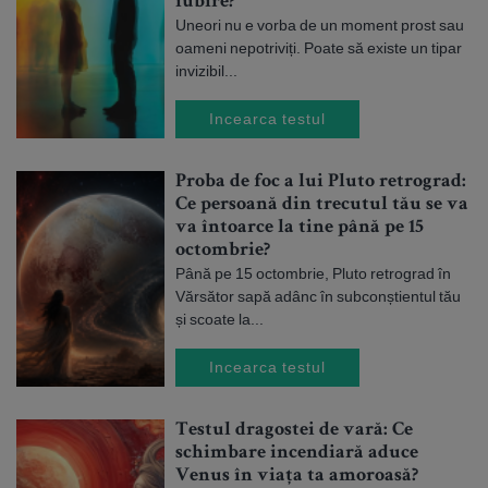
iubire?
Uneori nu e vorba de un moment prost sau
oameni nepotriviți. Poate să existe un tipar
invizibil...
Incearca testul
Proba de foc a lui Pluto retrograd:
Ce persoană din trecutul tău se va
va întoarce la tine până pe 15
octombrie?
Până pe 15 octombrie, Pluto retrograd în
Vărsător sapă adânc în subconștientul tău
și scoate la...
Incearca testul
Testul dragostei de vară: Ce
schimbare incendiară aduce
Venus în viața ta amoroasă?