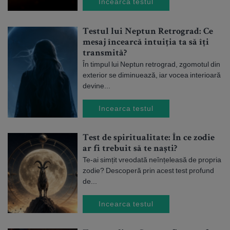
Incearca testul
Testul lui Neptun Retrograd: Ce
mesaj încearcă intuiția ta să îți
transmită?
În timpul lui Neptun retrograd, zgomotul din
exterior se diminuează, iar vocea interioară
devine...
Incearca testul
Test de spiritualitate: În ce zodie
ar fi trebuit să te naști?
Te-ai simțit vreodată neînțeleasă de propria
zodie? Descoperă prin acest test profund
de...
Incearca testul