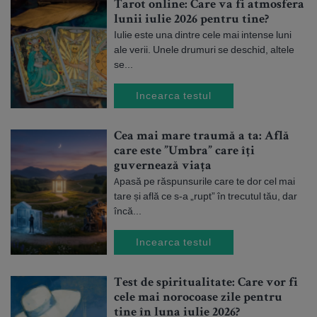
Tarot online: Care va fi atmosfera
lunii iulie 2026 pentru tine?
Iulie este una dintre cele mai intense luni
ale verii. Unele drumuri se deschid, altele
se...
Incearca testul
Cea mai mare traumă a ta: Află
care este ”Umbra” care îți
guvernează viața
Apasă pe răspunsurile care te dor cel mai
tare și află ce s-a „rupt” în trecutul tău, dar
încă...
Incearca testul
Test de spiritualitate: Care vor fi
cele mai norocoase zile pentru
tine în luna iulie 2026?