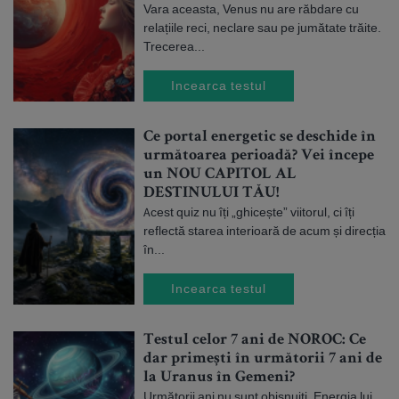
Vara aceasta, Venus nu are răbdare cu
relațiile reci, neclare sau pe jumătate trăite.
Trecerea...
Incearca testul
Ce portal energetic se deschide în
următoarea perioadă? Vei începe
un NOU CAPITOL AL
DESTINULUI TĂU!
Acest quiz nu îți „ghicește” viitorul, ci îți
reflectă starea interioară de acum și direcția
în...
Incearca testul
Testul celor 7 ani de NOROC: Ce
dar primești în următorii 7 ani de
la Uranus în Gemeni?
Următorii ani nu sunt obișnuiți. Energia lui