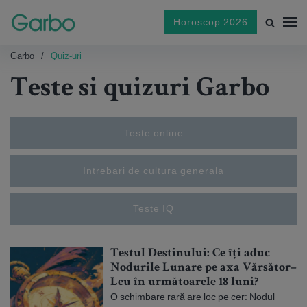
Horoscop 2026
Garbo
Quiz-uri
Teste si quizuri Garbo
Teste online
Intrebari de cultura generala
Teste IQ
Testul Destinului: Ce îți aduc
Nodurile Lunare pe axa Vărsător–
Leu în următoarele 18 luni?
O schimbare rară are loc pe cer: Nodul