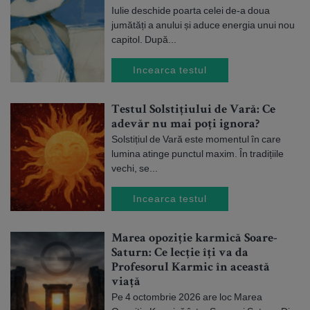
Iulie deschide poarta celei de-a doua
jumătăți a anului și aduce energia unui nou
capitol. După...
Incearca testul
Testul Solstițiului de Vară: Ce
adevăr nu mai poți ignora?
Solstițiul de Vară este momentul în care
lumina atinge punctul maxim. În tradițiile
vechi, se...
Incearca testul
Marea opoziție karmică Soare-
Saturn: Ce lecție îți va da
Profesorul Karmic în această
viață
Pe 4 octombrie 2026 are loc Marea