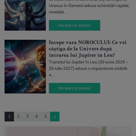
Uranus în Gemeni aduce schimbări rapide,
revelații...
Incearca testul
Începe vara NOROCULUI: Ce vei
câștiga de la Univers după
intrarea lui Jupiter în Leu?
Tranzitul lui Jupiter în Leu (30 iunie 2026 –
26 iulie 2027) aduce o expansiune vizibilă
a...
Incearca testul
1
2
3
4
5
»