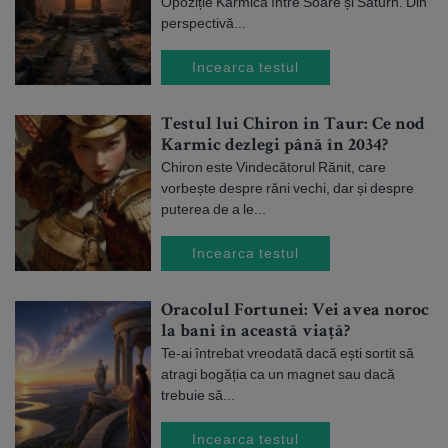
Opoziție Karmică între Soare și Saturn. Din
perspectivă...
Incearca testul
Testul lui Chiron in Taur: Ce nod
Karmic dezlegi până în 2034?
Chiron este Vindecătorul Rănit, care
vorbește despre răni vechi, dar și despre
puterea de a le...
Incearca testul
Oracolul Fortunei: Vei avea noroc
la bani în această viață?
Te-ai întrebat vreodată dacă ești sortit să
atragi bogăția ca un magnet sau dacă
trebuie să...
Incearca testul