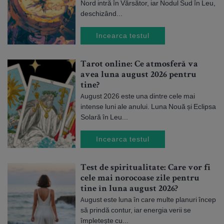
Nord intră în Vărsător, iar Nodul Sud în Leu,
deschizând...
Incearca testul
Tarot online: Ce atmosferă va
avea luna august 2026 pentru
tine?
August 2026 este una dintre cele mai
intense luni ale anului. Luna Nouă și Eclipsa
Solară în Leu...
Incearca testul
Test de spiritualitate: Care vor fi
cele mai norocoase zile pentru
tine în luna august 2026?
August este luna în care multe planuri încep
să prindă contur, iar energia verii se
împletește cu...