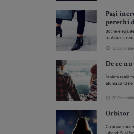
Pași încr
perechi d
Botine elegante 
realistelor, roma
30 Octombri
De ce nu t
În viața reală 
atunci când ne 
30 Octombri
Orbitor
Ca și cum acum,
iubești; Și ai fugi