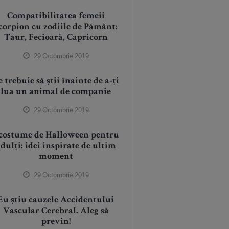
Compatibilitatea femeii
corpion cu zodiile de Pământ:
Taur, Fecioară, Capricorn
29 Octombrie 2019
e trebuie să știi înainte de a-ți
lua un animal de companie
29 Octombrie 2019
 costume de Halloween pentru
dulți: idei inspirate de ultim
moment
29 Octombrie 2019
Eu știu cauzele Accidentului
Vascular Cerebral. Aleg să
previn!