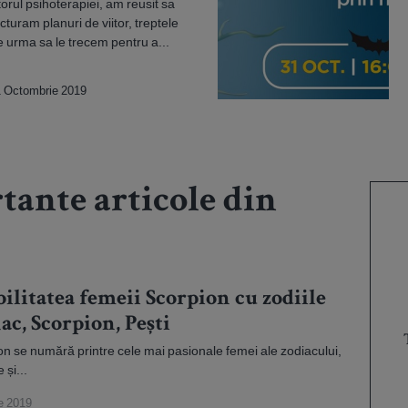
orul psihoterapiei, am reusit sa
cturam planuri de viitor, treptele
e urma sa le trecem pentru a...
 Octombrie 2019
tante articole din
litatea femeii Scorpion cu zodiile
ac, Scorpion, Pești
n se numără printre cele mai pasionale femei ale zodiacului,
 și...
e 2019