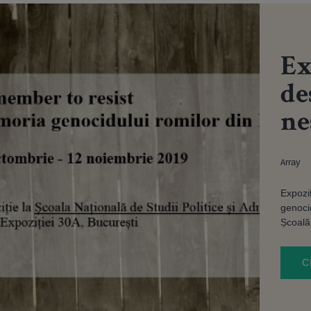
Ex
de
ne
Array
Expozi
genocid
Școală.
C