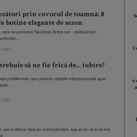
ezători prin covorul de toamnă: 8
S
e botine elegante de sezon
care se potrivesc fiecăreia dintre noi - visătoarelor,
nticelor,...
C
e 2019
rebuie să ne fie frică de... iubire?
toate problemele care privesc relațiile interpersonale apar
6
este...
a
e 2019
 aici e ultima clipă pe acest pământ, așa ai zis că ai să mă
t,...