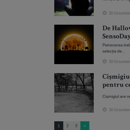
30 Octombri
De Hallo
SensoDay
Petrecerea trebui
selecția de...
30 Octombri
Cișmigiu
pentru c
Cișmigiul are n
30 Octombri
1
2
3
»