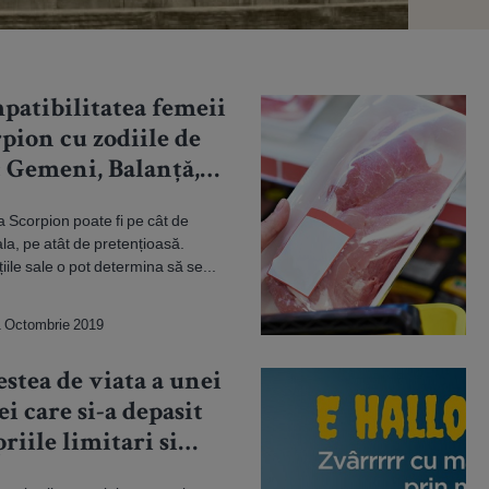
patibilitatea femeii
pion cu zodiile de
: Gemeni, Balanță,
sător
 Scorpion poate fi pe cât de
la, pe atât de pretențioasă.
iile sale o pot determina să se...
 Octombrie 2019
stea de viata a unei
i care si-a depasit
riile limitari si
ume