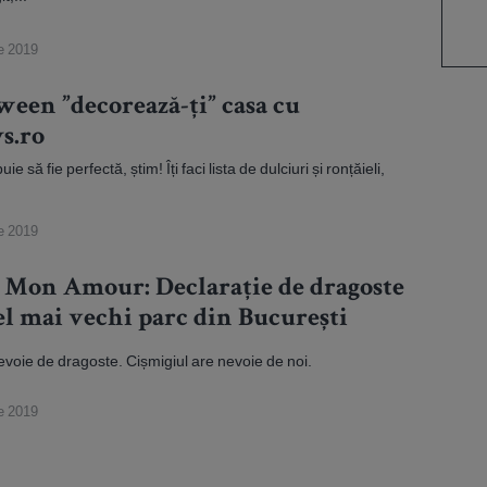
e 2019
ween ”decorează-ți” casa cu
s.ro
e să fie perfectă, știm! Îți faci lista de dulciuri și ronțăieli,
e 2019
 Mon Amour: Declarație de dragoste
el mai vechi parc din București
evoie de dragoste. Cișmigiul are nevoie de noi.
e 2019