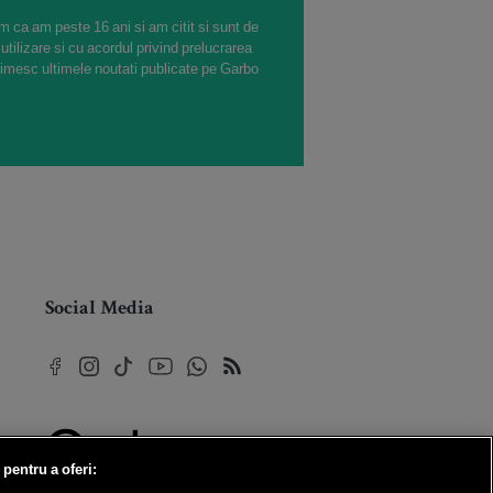
m ca am peste 16 ani si am citit si sunt de
 utilizare si cu acordul privind prelucrarea
rimesc ultimele noutati publicate pe Garbo
Social Media
 pentru a oferi:
© 2026 Internet Corp SRL