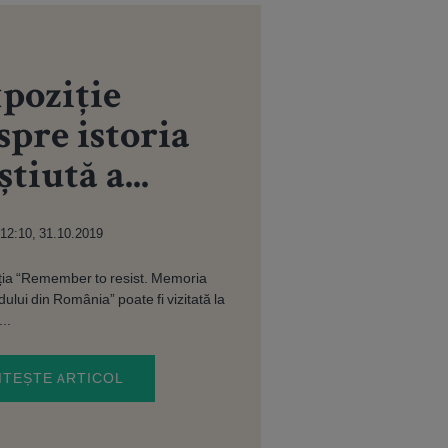
poziție
spre istoria
știută a...
12:10, 31.10.2019
ția “Remember to resist. Memoria
ului din România” poate fi vizitată la
..
ITEȘTE ARTICOL