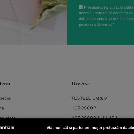
Prin abonarea la Garbo confir
acord cu termenii si conditiile de
datelor personale si doresc sa p
pe adresa de e-mail *
Menu
Diverse
pecial
TESTELE GARBO
ife
HOROSCOP
ocietate
HOROSCOPUL IUBIRII
ențiale
Atât noi, cât și partenerii noștri prelucrăm datele
til
FORUMURI