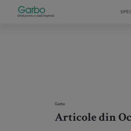
SPEC
Ghid pentru o viață împlinită
Garbo
Articole din O