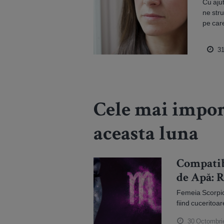
Cu ajut
ne stru
pe car
31
Cele mai impor
aceasta luna
Compatibi
de Apă: R
Femeia Scorpio
fiind cuceritoare
30 Octombri