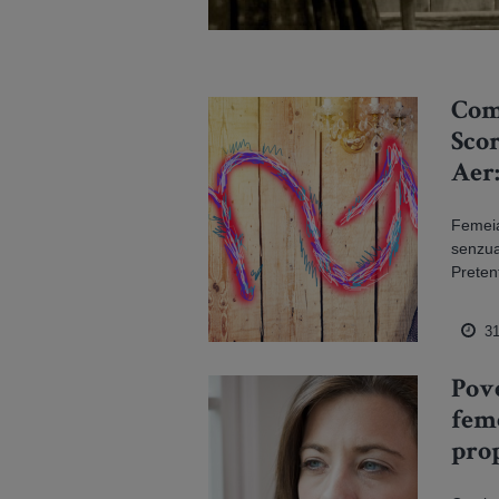
Com
Scor
Aer
Văr
Femeia
senzua
Pretenț
31
Pove
feme
prop
tra