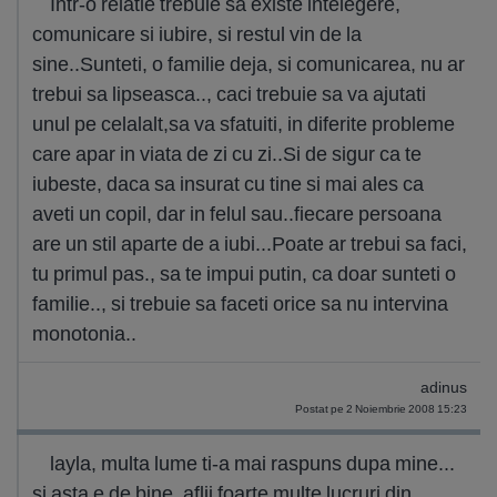
Intr-o relatie trebuie sa existe intelegere,
comunicare si iubire, si restul vin de la
sine..Sunteti, o familie deja, si comunicarea, nu ar
trebui sa lipseasca.., caci trebuie sa va ajutati
unul pe celalalt,sa va sfatuiti, in diferite probleme
care apar in viata de zi cu zi..Si de sigur ca te
iubeste, daca sa insurat cu tine si mai ales ca
aveti un copil, dar in felul sau..fiecare persoana
are un stil aparte de a iubi...Poate ar trebui sa faci,
tu primul pas., sa te impui putin, ca doar sunteti o
familie.., si trebuie sa faceti orice sa nu intervina
monotonia..
adinus
Postat pe 2 Noiembrie 2008 15:23
layla, multa lume ti-a mai raspuns dupa mine...
si asta e de bine, aflii foarte multe lucruri din