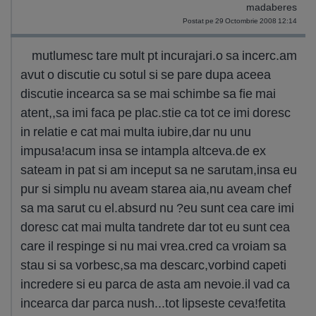
madaberes
Postat pe 29 Octombrie 2008 12:14
mutlumesc tare mult pt incurajari.o sa incerc.am
avut o discutie cu sotul si se pare dupa aceea
discutie incearca sa se mai schimbe sa fie mai
atent,,sa imi faca pe plac.stie ca tot ce imi doresc
in relatie e cat mai multa iubire,dar nu unu
impusa!acum insa se intampla altceva.de ex
sateam in pat si am inceput sa ne sarutam,insa eu
pur si simplu nu aveam starea aia,nu aveam chef
sa ma sarut cu el.absurd nu ?eu sunt cea care imi
doresc cat mai multa tandrete dar tot eu sunt cea
care il respinge si nu mai vrea.cred ca vroiam sa
stau si sa vorbesc,sa ma descarc,vorbind capeti
incredere si eu parca de asta am nevoie.il vad ca
incearca dar parca nush...tot lipseste ceva!fetita