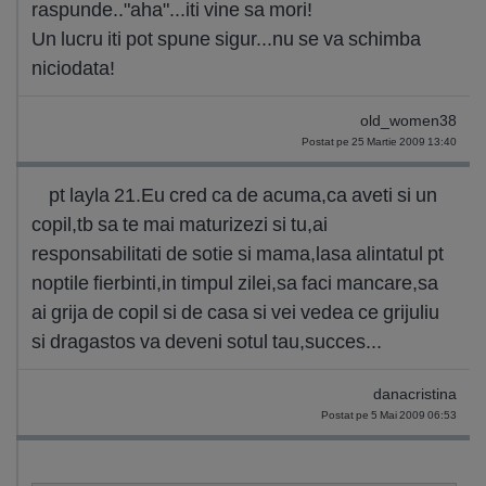
raspunde.."aha"...iti vine sa mori!
Un lucru iti pot spune sigur...nu se va schimba
niciodata!
old_women38
Postat pe 25 Martie 2009 13:40
pt layla 21.Eu cred ca de acuma,ca aveti si un
copil,tb sa te mai maturizezi si tu,ai
responsabilitati de sotie si mama,lasa alintatul pt
noptile fierbinti,in timpul zilei,sa faci mancare,sa
ai grija de copil si de casa si vei vedea ce grijuliu
si dragastos va deveni sotul tau,succes...
danacristina
Postat pe 5 Mai 2009 06:53