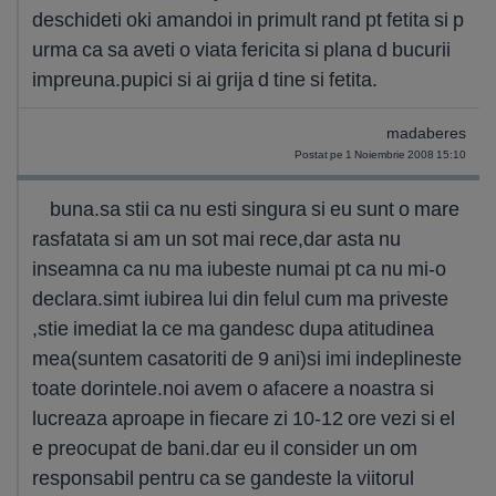
deschideti oki amandoi in primult rand pt fetita si p
urma ca sa aveti o viata fericita si plana d bucurii
impreuna.pupici si ai grija d tine si fetita.
madaberes
Postat pe 1 Noiembrie 2008 15:10
buna.sa stii ca nu esti singura si eu sunt o mare
rasfatata si am un sot mai rece,dar asta nu
inseamna ca nu ma iubeste numai pt ca nu mi-o
declara.simt iubirea lui din felul cum ma priveste
,stie imediat la ce ma gandesc dupa atitudinea
mea(suntem casatoriti de 9 ani)si imi indeplineste
toate dorintele.noi avem o afacere a noastra si
lucreaza aproape in fiecare zi 10-12 ore vezi si el
e preocupat de bani.dar eu il consider un om
responsabil pentru ca se gandeste la viitorul