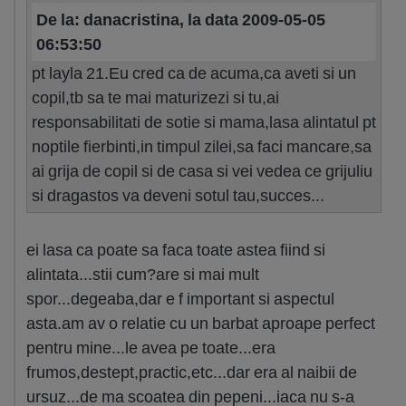
De la: danacristina, la data 2009-05-05
06:53:50
pt layla 21.Eu cred ca de acuma,ca aveti si un
copil,tb sa te mai maturizezi si tu,ai
responsabilitati de sotie si mama,lasa alintatul pt
noptile fierbinti,in timpul zilei,sa faci mancare,sa
ai grija de copil si de casa si vei vedea ce grijuliu
si dragastos va deveni sotul tau,succes...
ei lasa ca poate sa faca toate astea fiind si
alintata...stii cum?are si mai mult
spor...degeaba,dar e f important si aspectul
asta.am av o relatie cu un barbat aproape perfect
pentru mine...le avea pe toate...era
frumos,destept,practic,etc...dar era al naibii de
ursuz...de ma scoatea din pepeni...iaca nu s-a