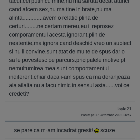
tacut,cel putin cu mine,nu ma saruta decat atunci
cand afcem sex,nu ma tine in brate,nu ma
alinta.............avem o relatie plina de
certuri........ne certam mereu,eu ii reprosez
comporamentul acesta ignorant,plin de
neatentie,ma ignora cand deschid vreo un subiect
si nu ii convine.sunt atat de multe de spus dar o
sa le povestesc pe parcurs.pricipalele motive pt
nemultumirea mea sunt comportamentul
indiferent,chiar daca i-am spus ca ma deranjeaza
aia ailalta nu a facu nimic in sensul asta......voi ce
credeti?
layla21
Postat pe 17 Octombrie 2008 16:57
se pare ca m-am incadrat gresit!
scuze