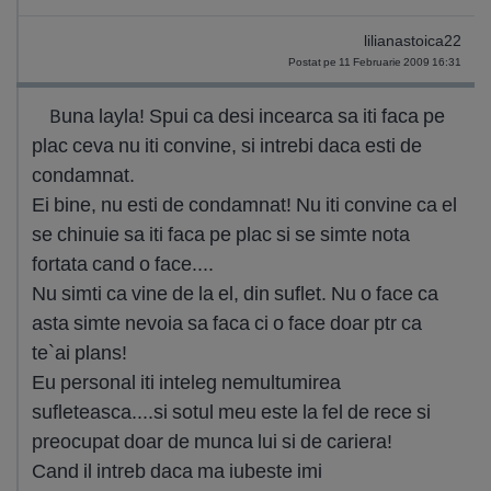
lilianastoica22
Postat pe 11 Februarie 2009 16:31
Buna layla! Spui ca desi incearca sa iti faca pe
plac ceva nu iti convine, si intrebi daca esti de
condamnat.
Ei bine, nu esti de condamnat! Nu iti convine ca el
se chinuie sa iti faca pe plac si se simte nota
fortata cand o face....
Nu simti ca vine de la el, din suflet. Nu o face ca
asta simte nevoia sa faca ci o face doar ptr ca
te`ai plans!
Eu personal iti inteleg nemultumirea
sufleteasca....si sotul meu este la fel de rece si
preocupat doar de munca lui si de cariera!
Cand il intreb daca ma iubeste imi