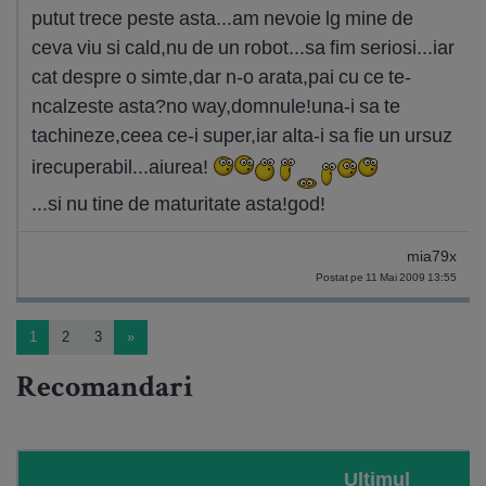
putut trece peste asta...am nevoie lg mine de
ceva viu si cald,nu de un robot...sa fim seriosi...iar
cat despre o simte,dar n-o arata,pai cu ce te-
ncalzeste asta?no way,domnule!una-i sa te
tachineze,ceea ce-i super,iar alta-i sa fie un ursuz
irecuperabil...aiurea!
...si nu tine de maturitate asta!god!
mia79x
Postat pe 11 Mai 2009 13:55
1
2
3
»
Recomandari
Ultimul