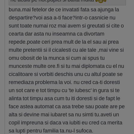
buna.mai fetelor de ce invatati fata sa ajunga la
despartire?voi asa a-ti face?intr-o casnicie nu
sunt toate numai roz mai avem si greutati si cite o
cearta dar asta nu inseamna ca divortam
repede.poate ceri prea mult de la el sau ai prea
multe pretentii si il cicalesti cu ale tale ,mai vine si
omu obosit de la munca si cum ai spus tu
munceste multe ore.fi si tu mai diplomata cu el nu
cicalitoare si vorbiti deschis unu cu altul poate se
remediaza problema la voi. nu cred ca-ti doresti
un sot care e tot timpu cu 'te iubesc' in gura si te
alinta tot timpu asa cum tu iti doresti si de fapt le
face astea automat ca asa trebe sau poate are pe
alta si devine mai iubaret sa nu simti tu.aveti un
copil impreuna si daca va iubiti eu cred ca merita
sa lupti pentru familia ta.nu-l sufoca.