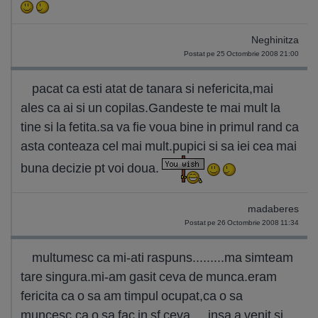
Neghinitza
Postat pe 25 Octombrie 2008 21:00
pacat ca esti atat de tanara si nefericita,mai
ales ca ai si un copilas.Gandeste te mai mult la
tine si la fetita.sa va fie voua bine in primul rand ca
asta conteaza cel mai mult.pupici si sa iei cea mai
buna decizie pt voi doua.
madaberes
Postat pe 26 Octombrie 2008 11:34
multumesc ca mi-ati raspuns.........ma simteam
tare singura.mi-am gasit ceva de munca.eram
fericita ca o sa am timpul ocupat,ca o sa
muncesc,ca o sa fac in sf ceva.....insa a venit si