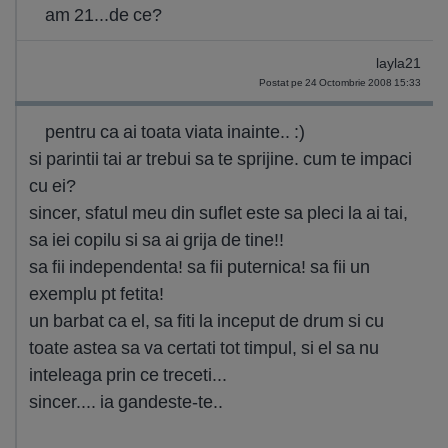
am 21...de ce?
layla21
Postat pe 24 Octombrie 2008 15:33
pentru ca ai toata viata inainte.. :)
si parintii tai ar trebui sa te sprijine. cum te impaci
cu ei?
sincer, sfatul meu din suflet este sa pleci la ai tai,
sa iei copilu si sa ai grija de tine!!
sa fii independenta! sa fii puternica! sa fii un
exemplu pt fetita!
un barbat ca el, sa fiti la inceput de drum si cu
toate astea sa va certati tot timpul, si el sa nu
inteleaga prin ce treceti...
sincer.... ia gandeste-te..