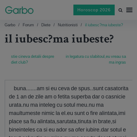
Horoscop 2026
Garbo
Forum
Diete
Nutritionisti
il iubesc?ma iubeste?
il iubesc?ma iubeste?
stie cineva detalii despre
in legatura cu slabitoul,eu vreau sa
diet club?
ma ingras
buna.......am si eu ceva de spus..sunt casatorita
de 1 an de zile am o fetita superba dar o casnicie
urata.nu ma inteleg cu sotul meu.nu ma
maultumeste nimic la el.eu sunt o fire alintata,imi
place sa fiu alintata,sarutata,tinuta in brate,si
bineinteles ca si eu ador sa ofer iubire.dar sotul e