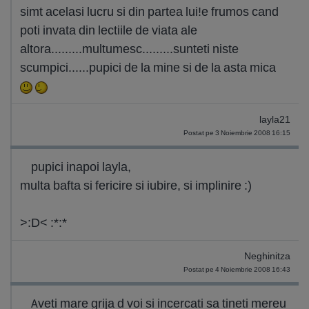
simt acelasi lucru si din partea lui!e frumos cand
poti invata din lectiile de viata ale
altora.........multumesc.........sunteti niste
scumpici......pupici de la mine si de la asta mica
layla21
Postat pe 3 Noiembrie 2008 16:15
pupici inapoi layla,
multa bafta si fericire si iubire, si implinire :)
>:D< :*:*
Neghinitza
Postat pe 4 Noiembrie 2008 16:43
Aveti mare grija d voi si incercati sa tineti mereu