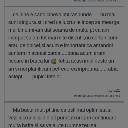
Postat pe 30 Octombrie 2008 15:25
ce bine e cand cineva imi raspunde......nu mai
sunt singura.stii cred ca lucrurile incep sa mearga
mai bine,mi-am dat seama de multe pt ca am
inceput sa am tot mai mlte discutii,nu certuri cum
erau de obicei,si acum e important ca amandoi
suntem in aceasi barca.....pana acum eram
fiecare in barca lui
fetita acusi implineste un
an si noi planificam petrecerea inpreuna.......abia
astept.......pupici fetelor
layla21
Postat pe 31 Octombrie 2008 17:41
Ma bucur mult pt tine ca esti mai optimista si
vezi lucrurile si din alt punct.iti urez in continuare
multa bafta si sa va ajute Dumnezeu sa