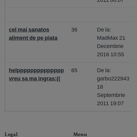
cel mai sanatos
36
De la:
aliment de pe piata
MadMax 21
Decembrie
2016 10:55
helpppppppppppppp
65
De la:
vreu sa ma ingras:((
garbo222943
18
Septembrie
2011 19:07
Legal
Menu