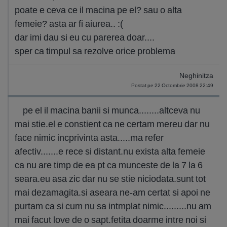
poate e ceva ce il macina pe el? sau o alta
femeie? asta ar fi aiurea.. :(
dar imi dau si eu cu parerea doar....
sper ca timpul sa rezolve orice problema
Neghinitza
Postat pe 22 Octombrie 2008 22:49
pe el il macina banii si munca........altceva nu
mai stie.el e constient ca ne certam mereu dar nu
face nimic incprivinta asta.....ma refer
afectiv.......e rece si distant.nu exista alta femeie
ca nu are timp de ea pt ca munceste de la 7 la 6
seara.eu asa zic dar nu se stie niciodata.sunt tot
mai dezamagita.si aseara ne-am certat si apoi ne
purtam ca si cum nu sa intmplat nimic.........nu am
mai facut love de o sapt.fetita doarme intre noi si