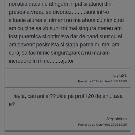
noi abia daca ne atingem in pat si atunci din
greseala.vreau sa divortez.........sunt intr-o
situatie aiurea.si nimeni nu ma ahuta cu nimic,nu
am cu cine sa vb,sunt tot mai singura.mereu am
fost puternica si optimista dar de cand sunt cu el
am devenit pesimista si slaba.parca nu mai am
curaj sa fac nimic singura,parca nu mai am
incredere in mine.......ajutor
layla21
Postat pe 24 Octombrie 2008 14:03
layla, cati ani ai?? zice pe profil 20 de ani.. asa
e?
Neghinitza
Postat pe 24 Octombrie 2008 15:26