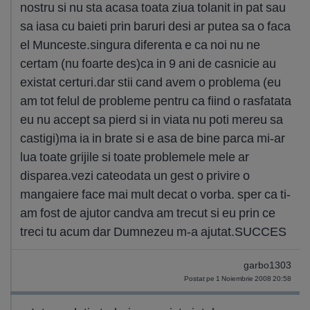
nostru si nu sta acasa toata ziua tolanit in pat sau
sa iasa cu baieti prin baruri desi ar putea sa o faca
el Munceste.singura diferenta e ca noi nu ne
certam (nu foarte des)ca in 9 ani de casnicie au
existat certuri.dar stii cand avem o problema (eu
am tot felul de probleme pentru ca fiind o rasfatata
eu nu accept sa pierd si in viata nu poti mereu sa
castigi)ma ia in brate si e asa de bine parca mi-ar
lua toate grijile si toate problemele mele ar
disparea.vezi cateodata un gest o privire o
mangaiere face mai mult decat o vorba. sper ca ti-
am fost de ajutor candva am trecut si eu prin ce
treci tu acum dar Dumnezeu m-a ajutat.SUCCES
garbo1303
Postat pe 1 Noiembrie 2008 20:58