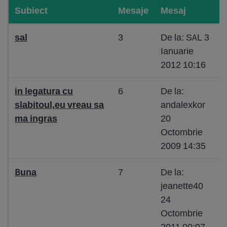
Subiect
Mesaje
Mesaj
sal
3
De la: SAL 3
Ianuarie
2012 10:16
in legatura cu
6
De la:
slabitoul,eu vreau sa
andalexkor
ma ingras
20
Octombrie
2009 14:35
Buna
7
De la:
jeanette40
24
Octombrie
2011 00:07