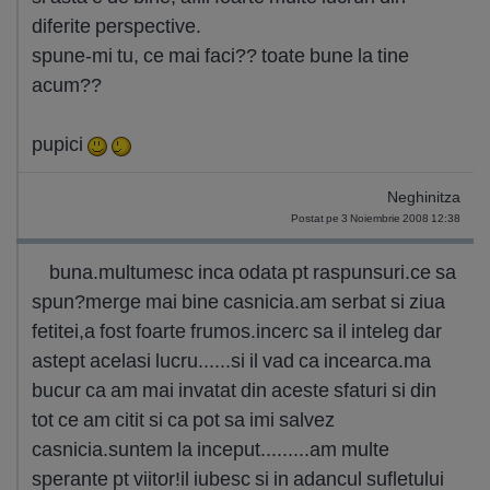
diferite perspective.
spune-mi tu, ce mai faci?? toate bune la tine
acum??
pupici
Neghinitza
Postat pe 3 Noiembrie 2008 12:38
buna.multumesc inca odata pt raspunsuri.ce sa
spun?merge mai bine casnicia.am serbat si ziua
fetitei,a fost foarte frumos.incerc sa il inteleg dar
astept acelasi lucru......si il vad ca incearca.ma
bucur ca am mai invatat din aceste sfaturi si din
tot ce am citit si ca pot sa imi salvez
casnicia.suntem la inceput.........am multe
sperante pt viitor!il iubesc si in adancul sufletului