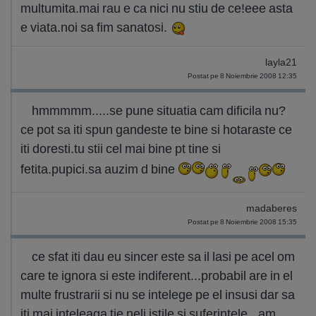
multumita.mai rau e ca nici nu stiu de ce!eee asta
e viata.noi sa fim sanatosi.
layla21
Postat pe 8 Noiembrie 2008 12:35
hmmmmm.....se pune situatia cam dificila nu?
ce pot sa iti spun gandeste te bine si hotaraste ce
iti doresti.tu stii cel mai bine pt tine si
fetita.pupici.sa auzim d bine
madaberes
Postat pe 8 Noiembrie 2008 15:35
ce sfat iti dau eu sincer este sa il lasi pe acel om
care te ignora si este indiferent...probabil are in el
multe frustrarii si nu se intelege pe el insusi dar sa
iti mai inteleaga tie neli istile si suferintele...am