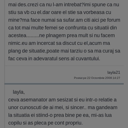
mai des.crezi ca nu l-am intrebat?imi spune ca nu
stiu sa vb cu el.dar oare el stie sa vorbeasa cu
mine?ma face numai sa sufar.am citi aici pe forum
ca tot mai multe femei se confrunta cu situatii din
acestea.........ne plnagem prea mult si nu facem
nimic.eu am incercat sa discut cu el,acum ma
plang de situatie,poate mai tarziu o sa ma curaj sa
fac ceva in adevaratul sens al cuvantului.
layla21
Postat pe 22 Octombrie 2008 14:27
layla,
ceva asemanator am sesizat si eu intr-o relatie a
unor cunoscuti de ai mei, si sincer.. ma gandeam
la situatia ei stiind-o prea bine pe ea, mi-as lua
copilu si as pleca pe cont propriu.