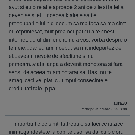
avut si eu o relatie aproape 2 ani de zile si la fel a
devenise si el...incepea k altele sa fie
preocuparile lui nici decum sa ma faca sa ma simt
eu o"printesa",mult prea ocupat cu alte chestii
internet,lucrul,din fericire nu a vost vorba despre o
femeie...dar eu am inceput sa ma indepartez de
el...aveam nevoie de afectiune si nu
primeam..viata langa a devenit monotona si fara
sens..de aceea m-am hotarat sa il las..nu te
amagi caci vei plati cu timpul consecintele
credulitati tale..p pa
aura20
Postat pe 25 Ianuarie 2009 04:08
important e ce simti tu,trebuie sa faci ce iti zice
inima.gandestete la copil,e usor sa dai cu picioru