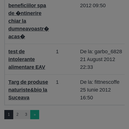
beneficiilor spa
2012 09:50
de �ntinerire
chiar la
dumneavoastr�
acas�
test de
1
De la: garbo_6828
intolerante
21 August 2012
alimentare EAV
22:33
Targ de produse
1
De la: fittnescoffe
naturiste&bio la
25 Iunie 2012
Suceava
16:50
1
2
3
»