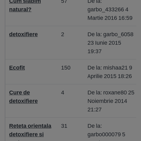
Cum slabim
57
De la:
natural?
garbo_433266 4
Martie 2016 16:59
detoxifiere
2
De la: garbo_6058
23 Iunie 2015
19:37
Ecofit
150
De la: mishaa21 9
Aprilie 2015 18:26
Cure de
4
De la: roxane80 25
detoxifiere
Noiembrie 2014
21:27
Reteta orientala
31
De la:
detoxifiere si
garbo000079 5