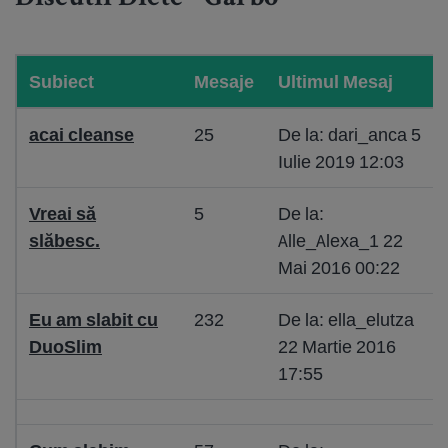
Subiect
Mesaje
Ultimul Mesaj
acai cleanse
25
De la: dari_anca 5
Iulie 2019 12:03
Vreai să
5
De la:
slăbesc.
Alle_Alexa_1 22
Mai 2016 00:22
Eu am slabit cu
232
De la: ella_elutza
DuoSlim
22 Martie 2016
17:55