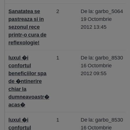
Sanatatea se
2
De la: garbo_5064
pastreaza si in
19 Octombrie
sezonul rece
2012 13:45
printr-o cura de
reflexologie!
luxul �i
1
De la: garbo_8530
confortul
16 Octombrie
beneficiilor spa
2012 09:55
de �ntinerire
chiar la
dumneavoastr�
acas�
luxul �i
1
De la: garbo_8530
confortul
16 Octombrie