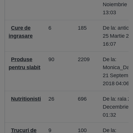
Noiembrie 2
13:03
Cure de
6
185
De la: antic
ingrasare
25 Martie 20
16:07
Produse
90
2209
De la:
pentru slabit
Monica_Dan
21 Septembr
2018 04:06
Nutritionisti
26
696
De la: rala 2
Decembrie 
01:32
Trucuri de
9
100
De la: