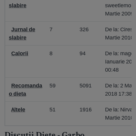
slabire
sweetlemon
Martie 2009 
Jurnal de
7
326
De la: Ciresi
slabire
Martie 2010 
Calorii
8
94
De la: magdu
Ianuarie 201
00:48
Recomanda
59
5091
De la: 2 Mart
o dieta
2018 17:38
Altele
51
1916
De la: Nirva
Martie 2010 
Discutii Diete - Garbo