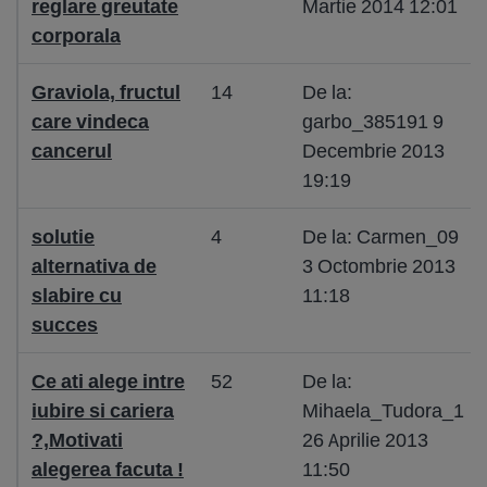
reglare greutate
Martie 2014 12:01
corporala
Graviola, fructul
14
De la:
care vindeca
garbo_385191 9
cancerul
Decembrie 2013
19:19
solutie
4
De la: Carmen_09
alternativa de
3 Octombrie 2013
slabire cu
11:18
succes
Ce ati alege intre
52
De la:
iubire si cariera
Mihaela_Tudora_1
?,Motivati
26 Aprilie 2013
alegerea facuta !
11:50