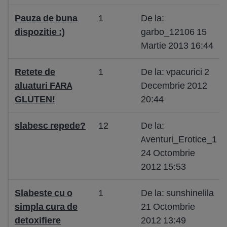
Pauza de buna
1
De la:
dispozitie :)
garbo_12106 15
Martie 2013 16:44
Retete de
1
De la: vpacurici 2
aluaturi FARA
Decembrie 2012
GLUTEN!
20:44
slabesc repede?
12
De la:
Aventuri_Erotice_1
24 Octombrie
2012 15:53
Slabeste cu o
1
De la: sunshinelila
simpla cura de
21 Octombrie
detoxifiere
2012 13:49