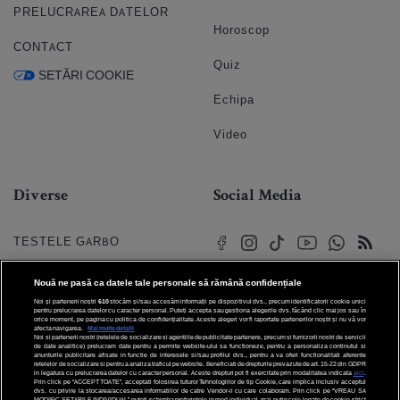
PRELUCRAREA DATELOR
Horoscop
CONTACT
Quiz
SETĂRI COOKIE
Echipa
Video
Diverse
Social Media
TESTELE GARBO
HOROSCOP
Nouă ne pasă ca datele tale personale să rămână confidențiale
Noi și partenerii noștri
610
stocăm și/sau accesăm informații pe dispozitivul dvs., precum identificatorii cookie unici
HOROSCOPUL IUBIRII
pentru prelucrarea datelor cu caracter personal. Puteți accepta sau gestiona alegerile dvs. făcând clic mai jos sau în
orice moment, pe pagina cu politica de confidențialitate. Aceste alegeri vor fi raportate partenerilor noștri și nu vă vor
afecta navigarea.
Mai multe detalii
Noi si partenerii nostri (retelele de socializare si agentiile de publicitate partenere, precum si furnizorii nostri de servicii
© 2026 Internet Corp SRL
FORUMURI
de date analitice) prelucram date pentru a permite website-ului sa functioneze, pentru a personaliza continutul si
Toate drepturile rezervate
anunturile publicitare afisate in functie de interesele si/sau profilul dvs., pentru a va oferi functionalitati aferente
retelelor de socializare si pentru a analiza traficul pe website. Beneficiati de drepturile prevazute de art. 15-22 din GDPR
in legatura cu prelucrarea datelor cu caracter personal. Aceste drepturi pot fi exercitate prin modalitatea indicata
aici
.
TRATAMENTE NATURISTE
Prin click pe “ACCEPT TOATE”, acceptati folosirea tuturor Tehnologiilor de tip Cookie, care implica inclusiv acceptul
dvs. cu privire la stocarea/accesarea informatiilor de catre Vendor-ii cu care colaboram. Prin click pe “VREAU SA
MODIFIC SETARILE INDIVIDUAL” puteti schimba preferintele in mod individual, mai putin cele legate de cookie strict