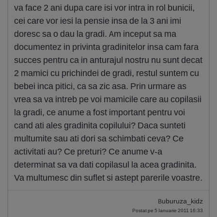
va face 2 ani dupa care isi vor intra in rol bunicii,
cei care vor iesi la pensie insa de la 3 ani imi
doresc sa o dau la gradi. Am inceput sa ma
documentez in privinta gradinitelor insa cam fara
succes pentru ca in anturajul nostru nu sunt decat
2 mamici cu prichindei de gradi, restul suntem cu
bebei inca pitici, ca sa zic asa. Prin urmare as
vrea sa va intreb pe voi mamicile care au copilasii
la gradi, ce anume a fost important pentru voi
cand ati ales gradinita copilului? Daca sunteti
multumite sau ati dori sa schimbati ceva? Ce
activitati au? Ce preturi? Ce anume v-a
determinat sa va dati copilasul la acea gradinita.
Va multumesc din suflet si astept parerile voastre.
Buburuza_kidz
Postat pe 5 Ianuarie 2011 16:33