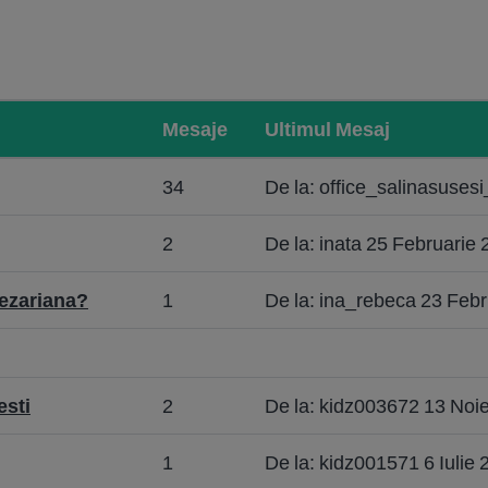
Mesaje
Ultimul Mesaj
34
De la: office_salinasuses
2
De la: inata 25 Februarie
ezariana?
1
De la: ina_rebeca 23 Feb
esti
2
De la: kidz003672 13 Noi
1
De la: kidz001571 6 Iulie