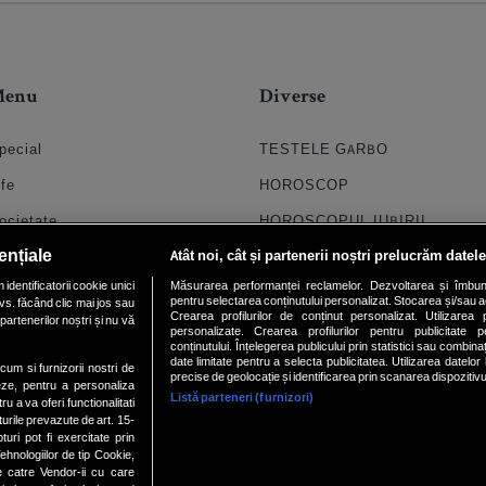
Menu
Diverse
pecial
TESTELE GARBO
ife
HOROSCOP
ocietate
HOROSCOPUL IUBIRII
ențiale
Atât noi, cât și partenerii noștri prelucrăm datele
til
FORUMURI
dentificatorii cookie unici
Măsurarea performanței reclamelor. Dezvoltarea și îmbunătăți
oroscop
TRATAMENTE NATURISTE
pentru selectarea conținutului personalizat. Stocarea și/sau ac
vs. făcând clic mai jos sau
Crearea profilurilor de conținut personalizat. Utilizarea pr
partenerilor noștri și nu vă
uiz
DICTIONARE NUME
personalizate. Crearea profilurilor pentru publicitate 
conținutului. Înțelegerea publicului prin statistici sau combinaț
date limitate pentru a selecta publicitatea. Utilizarea datelor
chipa
ecum si furnizorii nostri de
precise de geolocație și identificarea prin scanarea dispozitivu
eze, pentru a personaliza
Listă parteneri (furnizori)
ideo
ru a va oferi functionalitati
turile prevazute de art. 15-
ri pot fi exercitate prin
hnologiilor de tip Cookie,
e catre Vendor-ii cu care