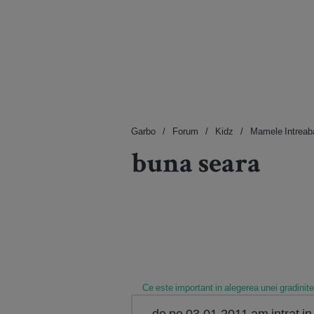
Garbo
Forum
Kidz
Mamele Intreab
buna seara
Ce este important in alegerea unei gradinit
de pe 03.01.2011 am intrat in