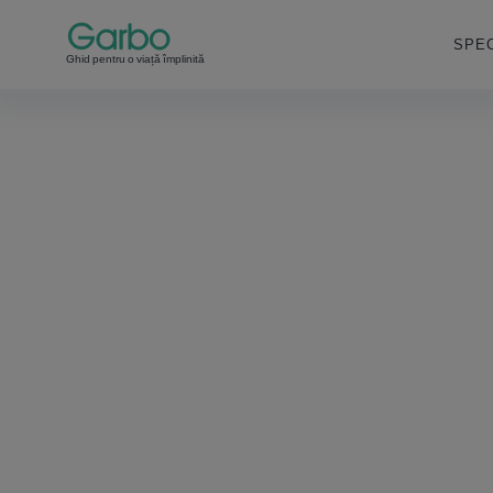
SPEC
Ghid pentru o viață împlinită