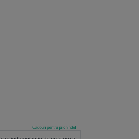
Cadouri pentru prichindel
eaza indemnizatia de crestere a