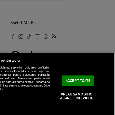
Social Media
 pentru a oferi:
© 2026 Internet Corp SRL
rea serviciilor. Utilizarea profilurilor
Toate drepturile rezervate
cesarea informațiilor de pe un dispozitiv.
ofilurilor pentru selectarea publicității
personalizată. Măsurarea performanței
ACCEPT TOATE
ii de date din surse diferite. Utilizarea de
 limitate pentru a selecta conținutul. Date
lui.
VREAU SA MODIFIC
SETARILE INDIVIDUAL