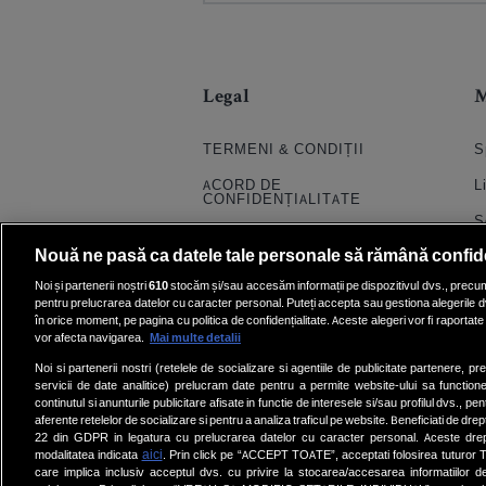
Legal
TERMENI & CONDIȚII
S
ACORD DE
L
CONFIDENȚIALITATE
S
POLITICA COOKIES
Nouă ne pasă ca datele tale personale să rămână confid
S
PRELUCRAREA DATELOR
Noi și partenerii noștri
610
stocăm și/sau accesăm informații pe dispozitivul dvs., precum i
H
pentru prelucrarea datelor cu caracter personal. Puteți accepta sau gestiona alegerile d
CONTACT
în orice moment, pe pagina cu politica de confidențialitate. Aceste alegeri vor fi raportate 
Q
SETĂRI COOKIE
vor afecta navigarea.
Mai multe detalii
E
Noi si partenerii nostri (retelele de socializare si agentiile de publicitate partenere, pr
servicii de date analitice) prelucram date pentru a permite website-ului sa function
V
continutul si anunturile publicitare afisate in functie de interesele si/sau profilul dvs., pent
aferente retelelor de socializare si pentru a analiza traficul pe website. Beneficiati de drep
22 din GDPR in legatura cu prelucrarea datelor cu caracter personal. Aceste dreptu
aici
modalitatea indicata
. Prin click pe “ACCEPT TOATE”, acceptati folosirea tuturor Te
care implica inclusiv acceptul dvs. cu privire la stocarea/accesarea informatiilor d