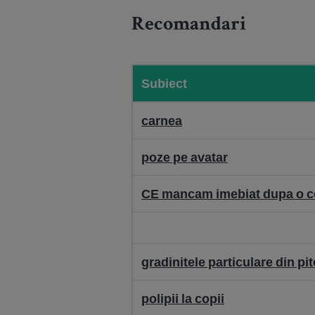
Recomandari
Subiect
carnea
poze pe avatar
CE mancam imebiat dupa o c
gradinitele particulare din pit
polipii la copii