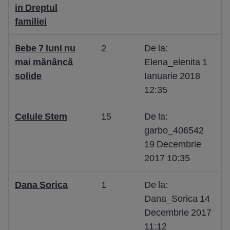
in Dreptul
familiei
Bebe 7 luni nu
2
De la:
mai mănâncă
Elena_elenita 1
solide
Ianuarie 2018
12:35
Celule Stem
15
De la:
garbo_406542
19 Decembrie
2017 10:35
Dana Sorica
1
De la:
Dana_Sorica 14
Decembrie 2017
11:12