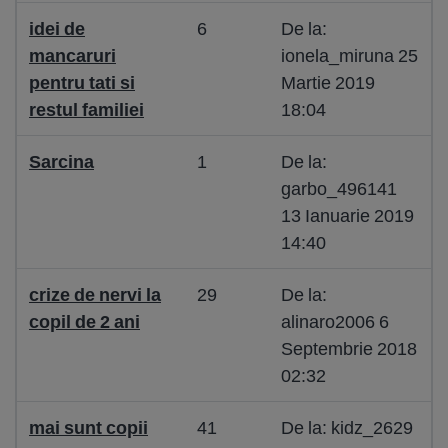
idei de
6
De la:
mancaruri
ionela_miruna 25
pentru tati si
Martie 2019
restul familiei
18:04
Sarcina
1
De la:
garbo_496141
13 Ianuarie 2019
14:40
crize de nervi la
29
De la:
copil de 2 ani
alinaro2006 6
Septembrie 2018
02:32
mai sunt copii
41
De la: kidz_2629