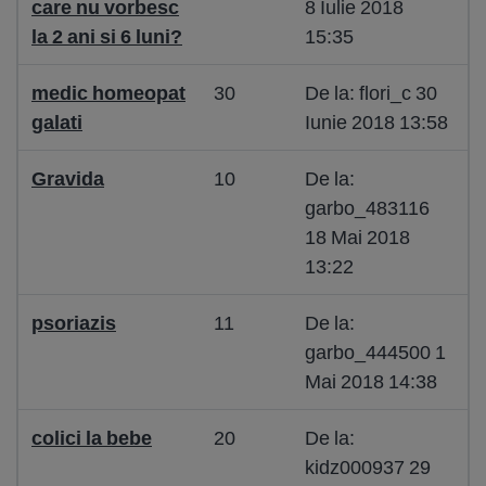
care nu vorbesc
8 Iulie 2018
la 2 ani si 6 luni?
15:35
medic homeopat
30
De la: flori_c 30
galati
Iunie 2018 13:58
Gravida
10
De la:
garbo_483116
18 Mai 2018
13:22
psoriazis
11
De la:
garbo_444500 1
Mai 2018 14:38
colici la bebe
20
De la:
kidz000937 29