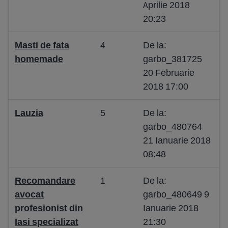
Aprilie 2018
20:23
Masti de fata
4
De la:
homemade
garbo_381725
20 Februarie
2018 17:00
Lauzia
5
De la:
garbo_480764
21 Ianuarie 2018
08:48
Recomandare
1
De la:
avocat
garbo_480649 9
profesionist din
Ianuarie 2018
Iasi specializat
21:30