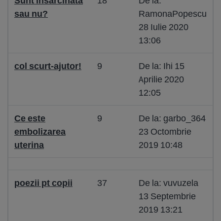
Sunt insarcinata
18
De la:
sau nu?
RamonaPopescu
28 Iulie 2020
13:06
col scurt-ajutor!
9
De la: Ihi 15
Aprilie 2020
12:05
Ce este
9
De la: garbo_364
embolizarea
23 Octombrie
uterina
2019 10:48
poezii pt copii
37
De la: vuvuzela
13 Septembrie
2019 13:21