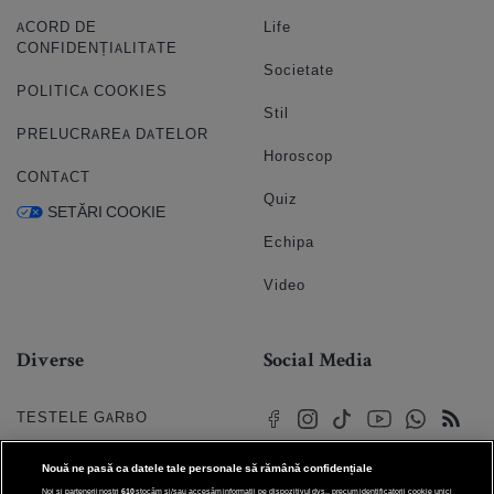
ACORD DE
Life
CONFIDENȚIALITATE
Societate
POLITICA COOKIES
Stil
PRELUCRAREA DATELOR
Horoscop
CONTACT
Quiz
SETĂRI COOKIE
Echipa
Video
Diverse
Social Media
TESTELE GARBO
HOROSCOP
Nouă ne pasă ca datele tale personale să rămână confidențiale
Noi și partenerii noștri
610
stocăm și/sau accesăm informații pe dispozitivul dvs., precum identificatorii cookie unici