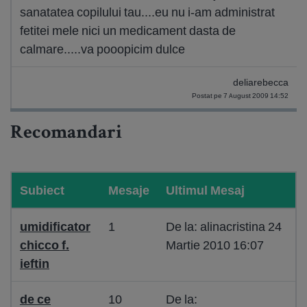
sanatatea copilului tau....eu nu i-am administrat
fetitei mele nici un medicament dasta de
calmare.....va pooopicim dulce
deliarebecca
Postat pe 7 August 2009 14:52
Recomandari
Subiect
Mesaje
Ultimul Mesaj
umidificator
1
De la: alinacristina 24
chicco f.
Martie 2010 16:07
ieftin
de ce
10
De la: