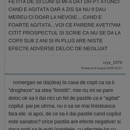
FETITA DE 10 LUNI SI MI-A DAT DR PT ATUNCI
CAND E AGITATA DAR A ZIS SA NU II DAU
MEREU CI DOAR LA NEVOIE....CAND E
FOARTE AGITATA...VOI CE PARERE AVETI?AM
CITIT PROSPECTUL SI SCRIE CA NU SE DA LA
COPII SUB 2 ANI SI IN PLUS ARE NISTE
EFECTE ADVERSE DELOC DE NEGLIJAT
crys_1976
Postat pe 6 August 2009 18:21
romergan se da(dea) la casa de copii ca sa ii
"drogheze" sa stea "linistiti", mie nu mi se pare
deloc ok sa ii dai nici un fel de pastile ca e "agitat"
copilul. pai pe utrma, nu o sa se mai linisteasca
fara ele. si apoi, de ce sa ii dai pastile cand copilul
este sanatos? orice pastila are efecte negative! si
daca poiti sa le eviti (pastilele, cu efectele lor cu