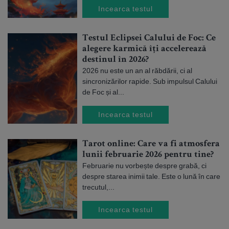
Incearca testul
Testul Eclipsei Calului de Foc: Ce
alegere karmică îți accelerează
destinul în 2026?
2026 nu este un an al răbdării, ci al
sincronizărilor rapide. Sub impulsul Calului
de Foc și al...
Incearca testul
Tarot online: Care va fi atmosfera
lunii februarie 2026 pentru tine?
Februarie nu vorbește despre grabă, ci
despre starea inimii tale. Este o lună în care
trecutul,...
Incearca testul