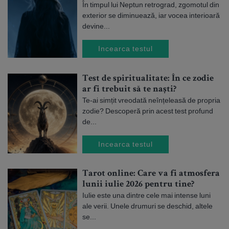
În timpul lui Neptun retrograd, zgomotul din
exterior se diminuează, iar vocea interioară
devine...
Incearca testul
Test de spiritualitate: În ce zodie
ar fi trebuit să te naști?
Te-ai simțit vreodată neînțeleasă de propria
zodie? Descoperă prin acest test profund
de...
Incearca testul
Tarot online: Care va fi atmosfera
lunii iulie 2026 pentru tine?
Iulie este una dintre cele mai intense luni
ale verii. Unele drumuri se deschid, altele
se...