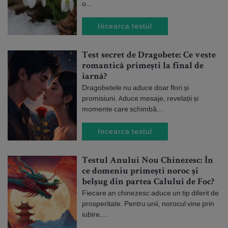
o...
Incearca testul
Test secret de Dragobete: Ce veste
romantică primești la final de
iarnă?
Dragobetele nu aduce doar flori și
promisiuni. Aduce mesaje, revelații și
momente care schimbă...
Incearca testul
Testul Anului Nou Chinezesc: În
ce domeniu primești noroc și
belșug din partea Calului de Foc?
Fiecare an chinezesc aduce un tip diferit de
prosperitate. Pentru unii, norocul vine prin
iubire....