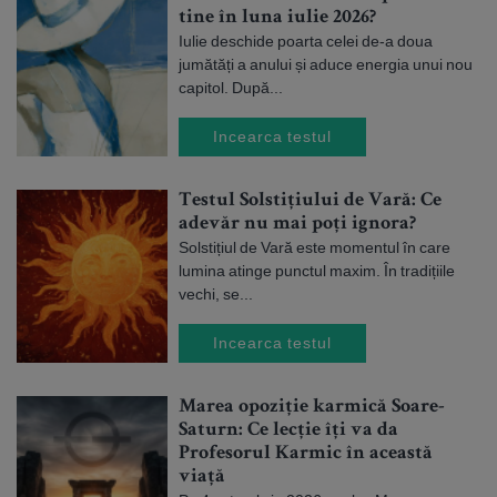
tine în luna iulie 2026?
Iulie deschide poarta celei de-a doua
jumătăți a anului și aduce energia unui nou
capitol. După...
Incearca testul
Testul Solstițiului de Vară: Ce
adevăr nu mai poți ignora?
Solstițiul de Vară este momentul în care
lumina atinge punctul maxim. În tradițiile
vechi, se...
Incearca testul
Marea opoziție karmică Soare-
Saturn: Ce lecție îți va da
Profesorul Karmic în această
viață