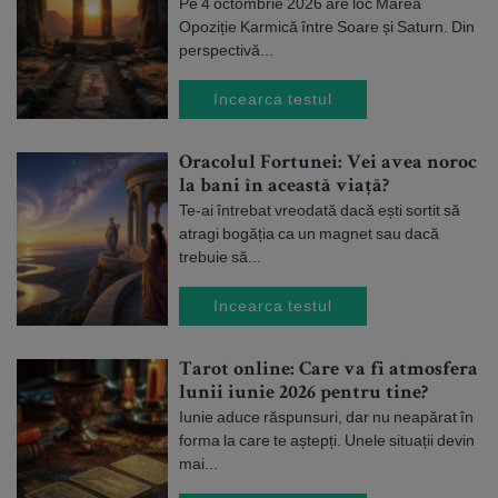
Pe 4 octombrie 2026 are loc Marea
Opoziție Karmică între Soare și Saturn. Din
perspectivă...
Incearca testul
Oracolul Fortunei: Vei avea noroc
la bani în această viață?
Te-ai întrebat vreodată dacă ești sortit să
atragi bogăția ca un magnet sau dacă
trebuie să...
Incearca testul
Tarot online: Care va fi atmosfera
lunii iunie 2026 pentru tine?
Iunie aduce răspunsuri, dar nu neapărat în
forma la care te aștepți. Unele situații devin
mai...