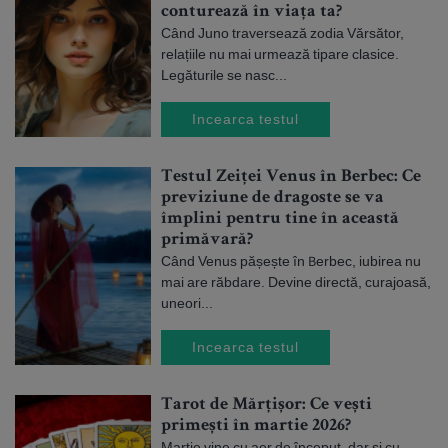
conturează în viața ta?
Când Juno traversează zodia Vărsător,
relațiile nu mai urmează tipare clasice.
Legăturile se nasc...
Incearca testul
Testul Zeiței Venus în Berbec: Ce
previziune de dragoste se va
împlini pentru tine în această
primăvară?
Când Venus pășește în Berbec, iubirea nu
mai are răbdare. Devine directă, curajoasă,
uneori...
Incearca testul
Tarot de Mărțișor: Ce vești
primești în martie 2026?
Martie vine cu aer de început, dar și cu