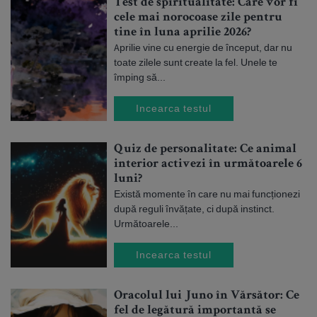
Test de spiritualitate: Care vor fi
cele mai norocoase zile pentru
tine în luna aprilie 2026?
Aprilie vine cu energie de început, dar nu
toate zilele sunt create la fel. Unele te
împing să...
Incearca testul
Quiz de personalitate: Ce animal
interior activezi în următoarele 6
luni?
Există momente în care nu mai funcționezi
după reguli învățate, ci după instinct.
Următoarele...
Incearca testul
Oracolul lui Juno în Vărsător: Ce
fel de legătură importantă se