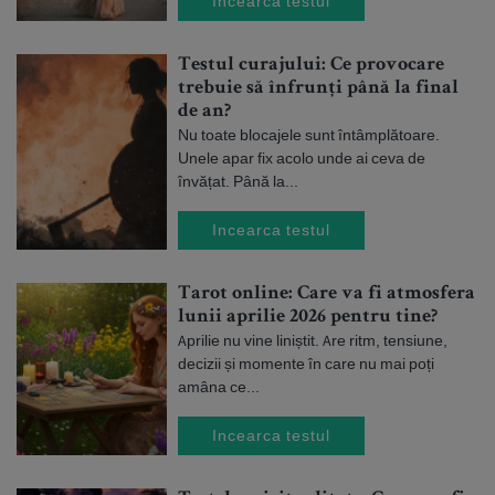
Incearca testul
Testul curajului: Ce provocare
trebuie să înfrunți până la final
de an?
Nu toate blocajele sunt întâmplătoare.
Unele apar fix acolo unde ai ceva de
învățat. Până la...
Incearca testul
Tarot online: Care va fi atmosfera
lunii aprilie 2026 pentru tine?
Aprilie nu vine liniștit. Are ritm, tensiune,
decizii și momente în care nu mai poți
amâna ce...
Incearca testul