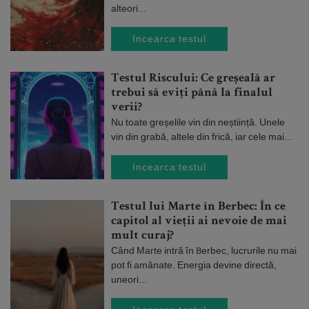
alteori...
Incearca testul
Testul Riscului: Ce greșeală ar
trebui să eviți până la finalul
verii?
Nu toate greșelile vin din neștiință. Unele
vin din grabă, altele din frică, iar cele mai...
Incearca testul
Testul lui Marte în Berbec: În ce
capitol al vieții ai nevoie de mai
mult curaj?
Când Marte intră în Berbec, lucrurile nu mai
pot fi amânate. Energia devine directă,
uneori...