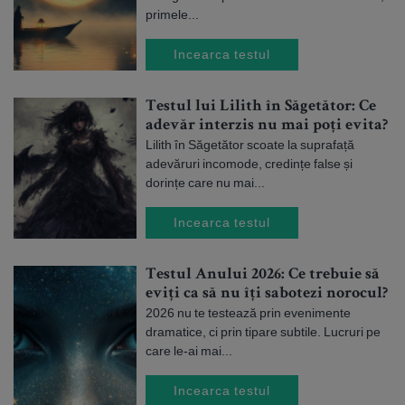
primele...
Incearca testul
Testul lui Lilith în Săgetător: Ce
adevăr interzis nu mai poți evita?
Lilith în Săgetător scoate la suprafață
adevăruri incomode, credințe false și
dorințe care nu mai...
Incearca testul
Testul Anului 2026: Ce trebuie să
eviți ca să nu îți sabotezi norocul?
2026 nu te testează prin evenimente
dramatice, ci prin tipare subtile. Lucruri pe
care le-ai mai...
Incearca testul