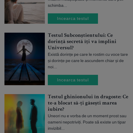
schimba...
Incearca testul
Testul Subconștientului: Ce
dorință secretă îți va împlini
Universul?
Există dorințe pe care le rostim cu voce tare
și dorințe pe care le ascundem chiar și de
noi...
Incearca testul
Testul ghinionului în dragoste: Ce
te-a blocat să-ți găsești marea
iubire?
Uneori nu e vorba de un moment prost sau
oameni nepotriviți. Poate să existe un tipar
invizibil...