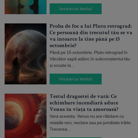
Incearca testul
Proba de foc a lui Pluto retrograd:
Ce persoană din trecutul tău se va
va întoarce la tine până pe 15
octombrie?
Până pe 15 octombrie, Pluto retrograd în
Vărsător sapă adânc în subconștientul tău
și scoate la...
Incearca testul
Testul dragostei de vară: Ce
schimbare incendiară aduce
Venus în viața ta amoroasă?
Vara aceasta, Venus nu are răbdare cu
relațiile reci, neclare sau pe jumătate trăite.
Trecerea...