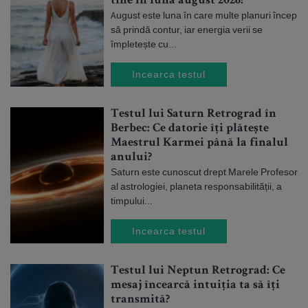
tine în luna august 2026?
August este luna în care multe planuri încep
să prindă contur, iar energia verii se
împletește cu...
Incearca testul
Testul lui Saturn Retrograd în
Berbec: Ce datorie îți plătește
Maestrul Karmei până la finalul
anului?
Saturn este cunoscut drept Marele Profesor
al astrologiei, planeta responsabilității, a
timpului...
Incearca testul
Testul lui Neptun Retrograd: Ce
mesaj încearcă intuiția ta să îți
transmită?