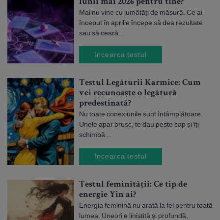
lunii mai 2026 pentru tine?
Mai nu vine cu jumătăți de măsură. Ce ai
început în aprilie începe să dea rezultate
sau să ceară...
Incearca testul
Testul Legăturii Karmice: Cum
vei recunoaște o legătură
predestinată?
Nu toate conexiunile sunt întâmplătoare.
Unele apar brusc, te dau peste cap și îți
schimbă...
Incearca testul
Testul feminității: Ce tip de
energie Yin ai?
Energia feminină nu arată la fel pentru toată
lumea. Uneori e liniștită și profundă,