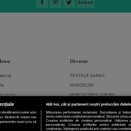
Embed
Menu
Diverse
pecial
TESTELE GARBO
ife
HOROSCOP
ocietate
HOROSCOPUL IUBIRII
ențiale
Atât noi, cât și partenerii noștri prelucrăm datele
til
FORUMURI
dentificatorii cookie unici
Măsurarea performanței reclamelor. Dezvoltarea și îmbunătăți
oroscop
TRATAMENTE NATURISTE
pentru selectarea conținutului personalizat. Stocarea și/sau ac
vs. făcând clic mai jos sau
Crearea profilurilor de conținut personalizat. Utilizarea pr
partenerilor noștri și nu vă
uiz
DICTIONARE NUME
personalizate. Crearea profilurilor pentru publicitate 
conținutului. Înțelegerea publicului prin statistici sau combinaț