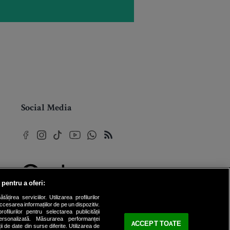
Social Media
 pentru a oferi:
© 2026 Internet Corp SRL
rea serviciilor. Utilizarea profilurilor
Toate drepturile rezervate
cesarea informațiilor de pe un dispozitiv.
ofilurilor pentru selectarea publicității
personalizată. Măsurarea performanței
ACCEPT TOATE
ii de date din surse diferite. Utilizarea de