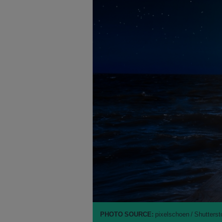
PHOTO SOURCE:
pixelschoen / Shutterst