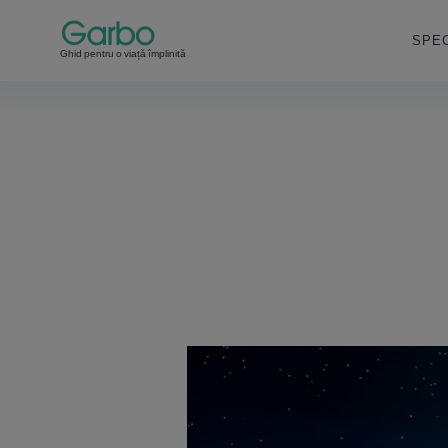
SPEC
Ghid pentru o viață împlinită