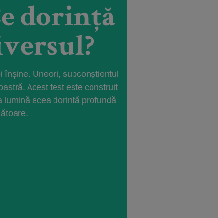
e dorință
iversul?
oi înșine. Uneori, subconștientul
astră. Acest test este construit
e la lumină acea dorință profundă
mătoare.