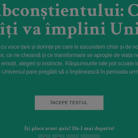
ubconștientului: C
 îți va împlini Un
 cu voce tare și dorințe pe care le ascundem chiar și de n
ește, ce ne cheamă și ce transformare se apropie de viața no
e emoții, alegeri și instincte. Răspunsurile tale pot scoat
 Universul pare pregătit să o împlinească în perioada ur
ÎNCEPE TESTUL
Îți place acest quiz? Dă-l mai departe!