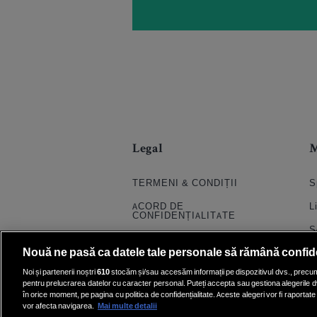
Legal
TERMENI & CONDIȚII
S
ACORD DE
L
CONFIDENȚIALITATE
S
POLITICA COOKIES
Nouă ne pasă ca datele tale personale să rămână confid
S
PRELUCRAREA DATELOR
Noi și partenerii noștri
610
stocăm și/sau accesăm informații pe dispozitivul dvs., precum i
H
pentru prelucrarea datelor cu caracter personal. Puteți accepta sau gestiona alegerile d
CONTACT
în orice moment, pe pagina cu politica de confidențialitate. Aceste alegeri vor fi raportate 
Q
SETĂRI COOKIE
vor afecta navigarea.
Mai multe detalii