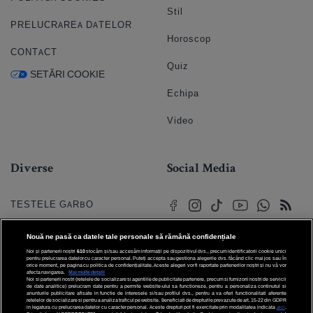
Stil
PRELUCRAREA DATELOR
Horoscop
CONTACT
Quiz
SETĂRI COOKIE
Echipa
Video
Diverse
Social Media
TESTELE GARBO
HOROSCOP
Nouă ne pasă ca datele tale personale să rămână confidențiale
Noi și partenerii noștri
610
stocăm și/sau accesăm informații pe dispozitivul dvs., precum identificatorii cookie unici
HOROSCOPUL IUBIRII
pentru prelucrarea datelor cu caracter personal. Puteți accepta sau gestiona alegerile dvs. făcând clic mai jos sau în
orice moment, pe pagina cu politica de confidențialitate. Aceste alegeri vor fi raportate partenerilor noștri și nu vă vor
afecta navigarea.
Mai multe detalii
Noi si partenerii nostri (retelele de socializare si agentiile de publicitate partenere, precum si furnizorii nostri de servicii
© 2026 Internet Corp SRL
FORUMURI
de date analitice) prelucram date pentru a permite website-ului sa functioneze, pentru a personaliza continutul si
Toate drepturile rezervate
anunturile publicitare afisate in functie de interesele si/sau profilul dvs., pentru a va oferi functionalitati aferente
retelelor de socializare si pentru a analiza traficul pe website. Beneficiati de drepturile prevazute de art. 15-22 din GDPR
in legatura cu prelucrarea datelor cu caracter personal. Aceste drepturi pot fi exercitate prin modalitatea indicata
aici
.