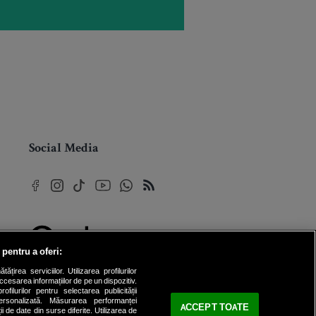
Social Media
 pentru a oferi:
© 2026 Internet Corp SRL
rea serviciilor. Utilizarea profilurilor
Toate drepturile rezervate
cesarea informațiilor de pe un dispozitiv.
ofilurilor pentru selectarea publicității
personalizată. Măsurarea performanței
ACCEPT TOATE
ii de date din surse diferite. Utilizarea de