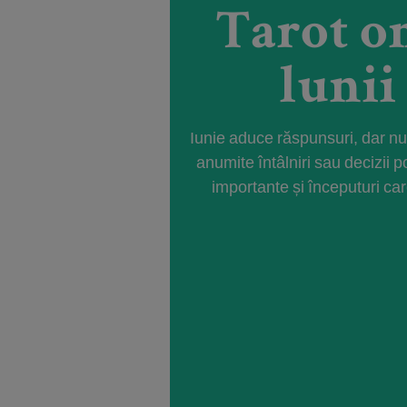
Tarot on
lunii
Iunie aduce răspunsuri, dar nu n
anumite întâlniri sau decizii p
importante și începuturi ca