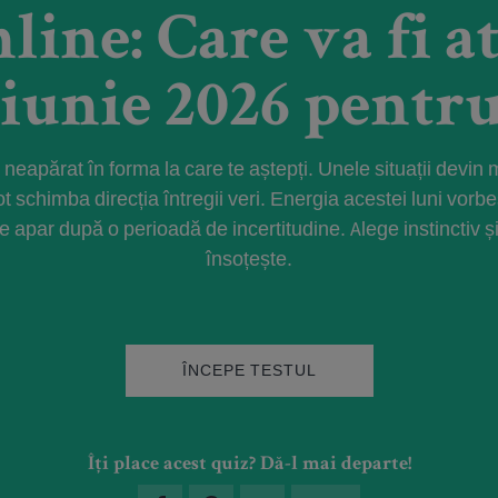
line: Care va fi 
 iunie 2026 pentru
eapărat în forma la care te aștepți. Unele situații devin m
ot schimba direcția întregii veri. Energia acestei luni vorb
re apar după o perioadă de incertitudine. Alege instinctiv 
însoțește.
ÎNCEPE TESTUL
Îți place acest quiz? Dă-l mai departe!