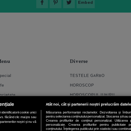
Embed
Menu
Diverse
pecial
TESTELE GARBO
ife
HOROSCOP
ocietate
HOROSCOPUL IUBIRII
ențiale
Atât noi, cât și partenerii noștri prelucrăm datele
til
FORUMURI
dentificatorii cookie unici
Măsurarea performanței reclamelor. Dezvoltarea și îmbunătăți
oroscop
TRATAMENTE NATURISTE
pentru selectarea conținutului personalizat. Stocarea și/sau ac
vs. făcând clic mai jos sau
Crearea profilurilor de conținut personalizat. Utilizarea pr
partenerilor noștri și nu vă
uiz
DICTIONARE NUME
personalizate. Crearea profilurilor pentru publicitate 
conținutului. Înțelegerea publicului prin statistici sau combinaț