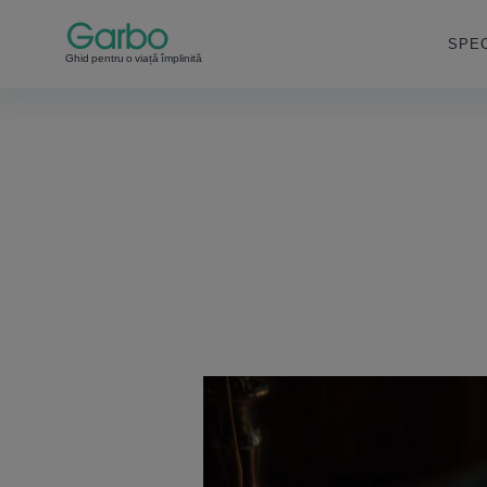
SPEC
Ghid pentru o viață împlinită