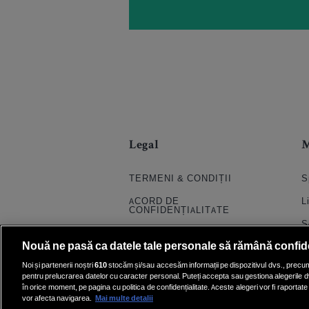
Legal
TERMENI & CONDIȚII
S
ACORD DE
L
CONFIDENȚIALITATE
S
POLITICA COOKIES
Nouă ne pasă ca datele tale personale să rămână confid
S
PRELUCRAREA DATELOR
Noi și partenerii noștri
610
stocăm și/sau accesăm informații pe dispozitivul dvs., precum i
H
pentru prelucrarea datelor cu caracter personal. Puteți accepta sau gestiona alegerile d
CONTACT
în orice moment, pe pagina cu politica de confidențialitate. Aceste alegeri vor fi raportate 
Q
SETĂRI COOKIE
vor afecta navigarea.
Mai multe detalii