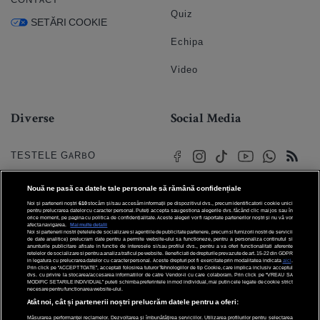
Quiz
SETĂRI COOKIE
Echipa
Video
Diverse
Social Media
TESTELE GARBO
HOROSCOP
Nouă ne pasă ca datele tale personale să rămână confidențiale
Noi și partenerii noștri
610
stocăm și/sau accesăm informații pe dispozitivul dvs., precum identificatorii cookie unici
HOROSCOPUL IUBIRII
pentru prelucrarea datelor cu caracter personal. Puteți accepta sau gestiona alegerile dvs. făcând clic mai jos sau în
orice moment, pe pagina cu politica de confidențialitate. Aceste alegeri vor fi raportate partenerilor noștri și nu vă vor
afecta navigarea.
Mai multe detalii
Noi si partenerii nostri (retelele de socializare si agentiile de publicitate partenere, precum si furnizorii nostri de servicii
© 2026 Internet Corp SRL
FORUMURI
de date analitice) prelucram date pentru a permite website-ului sa functioneze, pentru a personaliza continutul si
Toate drepturile rezervate
anunturile publicitare afisate in functie de interesele si/sau profilul dvs., pentru a va oferi functionalitati aferente
retelelor de socializare si pentru a analiza traficul pe website. Beneficiati de drepturile prevazute de art. 15-22 din GDPR
in legatura cu prelucrarea datelor cu caracter personal. Aceste drepturi pot fi exercitate prin modalitatea indicata
aici
.
TRATAMENTE NATURISTE
Prin click pe “ACCEPT TOATE”, acceptati folosirea tuturor Tehnologiilor de tip Cookie, care implica inclusiv acceptul
dvs. cu privire la stocarea/accesarea informatiilor de catre Vendor-ii cu care colaboram. Prin click pe “VREAU SA
MODIFIC SETARILE INDIVIDUAL” puteti schimba preferintele in mod individual, mai putin cele legate de cookie strict
necesare pentru functionarea website-ului.
DICTIONARE NUME
Atât noi, cât și partenerii noștri prelucrăm datele pentru a oferi:
Măsurarea performanței reclamelor. Dezvoltarea și îmbunătățirea serviciilor. Utilizarea profilurilor pentru selectarea