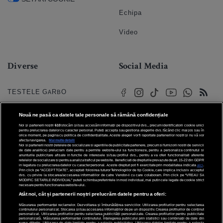
Echipa
Video
Diverse
Social Media
TESTELE GARBO
HOROSCOP
Nouă ne pasă ca datele tale personale să rămână confidențiale
Noi și partenerii noștri
610
stocăm și/sau accesăm informații pe dispozitivul dvs., precum identificatorii cookie unici
HOROSCOPUL IUBIRII
pentru prelucrarea datelor cu caracter personal. Puteți accepta sau gestiona alegerile dvs. făcând clic mai jos sau în
orice moment, pe pagina cu politica de confidențialitate. Aceste alegeri vor fi raportate partenerilor noștri și nu vă vor
afecta navigarea.
Mai multe detalii
Noi si partenerii nostri (retelele de socializare si agentiile de publicitate partenere, precum si furnizorii nostri de servicii
© 2026 Internet Corp SRL
FORUMURI
de date analitice) prelucram date pentru a permite website-ului sa functioneze, pentru a personaliza continutul si
Toate drepturile rezervate
anunturile publicitare afisate in functie de interesele si/sau profilul dvs., pentru a va oferi functionalitati aferente
retelelor de socializare si pentru a analiza traficul pe website. Beneficiati de drepturile prevazute de art. 15-22 din GDPR
in legatura cu prelucrarea datelor cu caracter personal. Aceste drepturi pot fi exercitate prin modalitatea indicata
aici
.
TRATAMENTE NATURISTE
Prin click pe “ACCEPT TOATE”, acceptati folosirea tuturor Tehnologiilor de tip Cookie, care implica inclusiv acceptul
dvs. cu privire la stocarea/accesarea informatiilor de catre Vendor-ii cu care colaboram. Prin click pe “VREAU SA
MODIFIC SETARILE INDIVIDUAL” puteti schimba preferintele in mod individual, mai putin cele legate de cookie strict
necesare pentru functionarea website-ului.
DICTIONARE NUME
Atât noi, cât și partenerii noștri prelucrăm datele pentru a oferi:
Măsurarea performanței reclamelor. Dezvoltarea și îmbunătățirea serviciilor. Utilizarea profilurilor pentru selectarea
conținutului personalizat. Stocarea și/sau accesarea informațiilor de pe un dispozitiv. Crearea profilurilor de conținut
personalizat. Utilizarea profilurilor pentru selectarea publicității personalizate. Crearea profilurilor pentru publicitate
personalizată. Măsurarea performanței conținutului. Înțelegerea publicului prin statistici sau combinații de date din
surse diferite. Utilizarea de date limitate pentru a selecta publicitatea. Utilizarea datelor limitate pentru a selecta