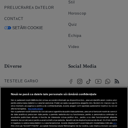
Stil
PRELUCRAREA DATELOR
Horoscop
CONTACT
Quiz
SETĂRI COOKIE
Echipa
Video
Diverse
Social Media
TESTELE GARBO
HOROSCOP
Nouă ne pasă ca datele tale personale să rămână confidențiale
Noi și partenerii noștri
610
stocăm și/sau accesăm informații pe dispozitivul dvs., precum identificatorii cookie unici
HOROSCOPUL IUBIRII
pentru prelucrarea datelor cu caracter personal. Puteți accepta sau gestiona alegerile dvs. făcând clic mai jos sau în
orice moment, pe pagina cu politica de confidențialitate. Aceste alegeri vor fi raportate partenerilor noștri și nu vă vor
afecta navigarea.
Mai multe detalii
Noi si partenerii nostri (retelele de socializare si agentiile de publicitate partenere, precum si furnizorii nostri de servicii
© 2026 Internet Corp SRL
FORUMURI
de date analitice) prelucram date pentru a permite website-ului sa functioneze, pentru a personaliza continutul si
Toate drepturile rezervate
anunturile publicitare afisate in functie de interesele si/sau profilul dvs., pentru a va oferi functionalitati aferente
retelelor de socializare si pentru a analiza traficul pe website. Beneficiati de drepturile prevazute de art. 15-22 din GDPR
in legatura cu prelucrarea datelor cu caracter personal. Aceste drepturi pot fi exercitate prin modalitatea indicata
aici
.
TRATAMENTE NATURISTE
Prin click pe “ACCEPT TOATE”, acceptati folosirea tuturor Tehnologiilor de tip Cookie, care implica inclusiv acceptul