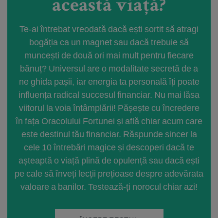
această viață?
Te-ai întrebat vreodată dacă ești sortit să atragi
bogăția ca un magnet sau dacă trebuie să
muncești de două ori mai mult pentru fiecare
bănuț? Universul are o modalitate secretă de a
ne ghida pașii, iar energia ta personală îți poate
influența radical succesul financiar. Nu mai lăsa
viitorul la voia întâmplării! Pășește cu încredere
în fața Oracolului Fortunei și află chiar acum care
este destinul tău financiar. Răspunde sincer la
cele 10 întrebări magice și descoperi dacă te
așteaptă o viață plină de opulență sau dacă ești
pe cale să înveți lecții prețioase despre adevărata
valoare a banilor. Testează-ți norocul chiar azi!