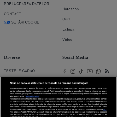
PRELUCRAREA DATELOR
Horoscop
CONTACT
Quiz
SETĂRI COOKIE
Echipa
Video
Diverse
Social Media
TESTELE GARBO
HOROSCOP
Nouă ne pasă ca datele tale personale să rămână confidențiale
Noi și partenerii noștri
610
stocăm și/sau accesăm informații pe dispozitivul dvs., precum identificatorii cookie unici
HOROSCOPUL IUBIRII
pentru prelucrarea datelor cu caracter personal. Puteți accepta sau gestiona alegerile dvs. făcând clic mai jos sau în
orice moment, pe pagina cu politica de confidențialitate. Aceste alegeri vor fi raportate partenerilor noștri și nu vă vor
afecta navigarea.
Mai multe detalii
Noi si partenerii nostri (retelele de socializare si agentiile de publicitate partenere, precum si furnizorii nostri de servicii
© 2026 Internet Corp SRL
FORUMURI
de date analitice) prelucram date pentru a permite website-ului sa functioneze, pentru a personaliza continutul si
Toate drepturile rezervate
anunturile publicitare afisate in functie de interesele si/sau profilul dvs., pentru a va oferi functionalitati aferente
retelelor de socializare si pentru a analiza traficul pe website. Beneficiati de drepturile prevazute de art. 15-22 din GDPR
in legatura cu prelucrarea datelor cu caracter personal. Aceste drepturi pot fi exercitate prin modalitatea indicata
aici
.
TRATAMENTE NATURISTE
Prin click pe “ACCEPT TOATE”, acceptati folosirea tuturor Tehnologiilor de tip Cookie, care implica inclusiv acceptul
dvs. cu privire la stocarea/accesarea informatiilor de catre Vendor-ii cu care colaboram. Prin click pe “VREAU SA