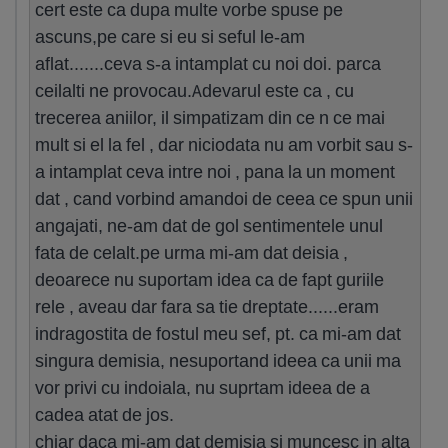
cert este ca dupa multe vorbe spuse pe
ascuns,pe care si eu si seful le-am
aflat.......ceva s-a intamplat cu noi doi. parca
ceilalti ne provocau.Adevarul este ca , cu
trecerea aniilor, il simpatizam din ce n ce mai
mult si el la fel , dar niciodata nu am vorbit sau s-
a intamplat ceva intre noi , pana la un moment
dat , cand vorbind amandoi de ceea ce spun unii
angajati, ne-am dat de gol sentimentele unul
fata de celalt.pe urma mi-am dat deisia ,
deoarece nu suportam idea ca de fapt guriile
rele , aveau dar fara sa tie dreptate......eram
indragostita de fostul meu sef, pt. ca mi-am dat
singura demisia, nesuportand ideea ca unii ma
vor privi cu indoiala, nu suprtam ideea de a
cadea atat de jos.
chiar daca mi-am dat demisia si muncesc in alta