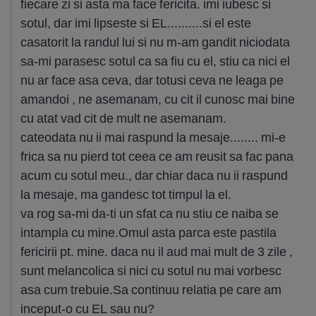
fiecare zi si asta ma face fericita. imi iubesc si
sotul, dar imi lipseste si EL..........si el este
casatorit la randul lui si nu m-am gandit niciodata
sa-mi parasesc sotul ca sa fiu cu el, stiu ca nici el
nu ar face asa ceva, dar totusi ceva ne leaga pe
amandoi , ne asemanam, cu cit il cunosc mai bine
cu atat vad cit de mult ne asemanam.
cateodata nu ii mai raspund la mesaje........ mi-e
frica sa nu pierd tot ceea ce am reusit sa fac pana
acum cu sotul meu., dar chiar daca nu ii raspund
la mesaje, ma gandesc tot timpul la el.
va rog sa-mi da-ti un sfat ca nu stiu ce naiba se
intampla cu mine.Omul asta parca este pastila
fericirii pt. mine. daca nu il aud mai mult de 3 zile ,
sunt melancolica si nici cu sotul nu mai vorbesc
asa cum trebuie.Sa continuu relatia pe care am
inceput-o cu EL sau nu?