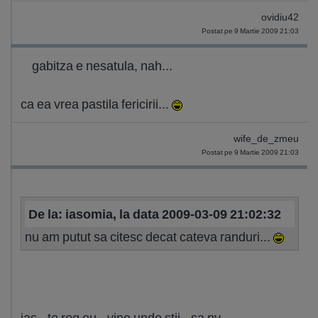
ovidiu42
Postat pe 9 Martie 2009 21:03
gabitza e nesatula, nah...
ca ea vrea pastila fericirii...
wife_de_zmeu
Postat pe 9 Martie 2009 21:03
De la: iasomia, la data 2009-03-09 21:02:32
nu am putut sa citesc decat cateva randuri...
ias...te rog eu...vino unde stii...sa pv...