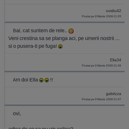
ovidiu42
Postat pe 9 Martie 2009 21:05
Bai, cat suntem de rele..
Veni crestina sa se planga aci, pe umerii nostrii ...
si o pusera-ti pe fuga!
Ella34
Postat pe 9 Martie 2009 21:06
Am doi Ella
!!
gabitzza
Postat pe 9 Martie 2009 21:07
ovi,
adica de ce sa nu vin acilea?