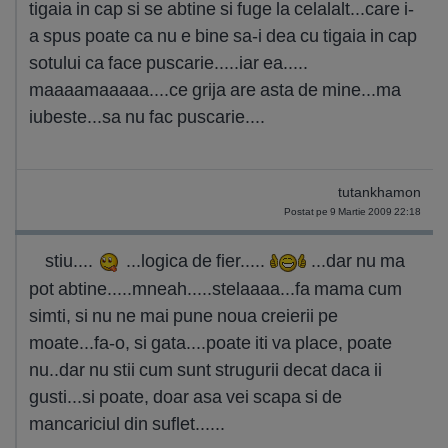
tigaia in cap si se abtine si fuge la celalalt...care i-
a spus poate ca nu e bine sa-i dea cu tigaia in cap
sotului ca face puscarie.....iar ea.....
maaaamaaaaa....ce grija are asta de mine...ma
iubeste...sa nu fac puscarie....
tutankhamon
Postat pe 9 Martie 2009 22:18
stiu....
...logica de fier.....
...dar nu ma
pot abtine.....mneah.....stelaaaa...fa mama cum
simti, si nu ne mai pune noua creierii pe
moate...fa-o, si gata....poate iti va place, poate
nu..dar nu stii cum sunt strugurii decat daca ii
gusti...si poate, doar asa vei scapa si de
mancariciul din suflet......