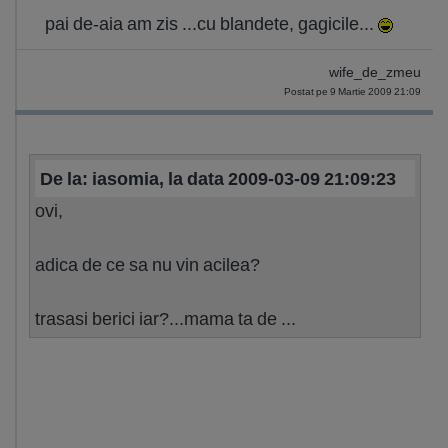
pai de-aia am zis ...cu blandete, gagicile...
wife_de_zmeu
Postat pe 9 Martie 2009 21:09
De la: iasomia, la data 2009-03-09 21:09:23
ovi,
adica de ce sa nu vin acilea?
trasasi berici iar?...mama ta de ...