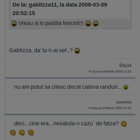
De la: gabitzza11, la data 2009-03-09
20:52:15
Vreau si io pastila fericirii!!!
Gabitzza, da' tu n-ai sef..?
Ella34
Postat pe 9 Martie 2009 21:02
nu am putut sa citesc decat cateva randuri...
iasomia
Postat pe 9 Martie 2009 21:02
deci...cine era...nesatula-n cazu` de fatza?