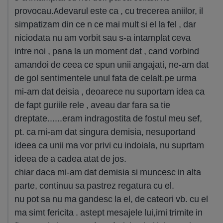
provocau.Adevarul este ca , cu trecerea aniilor, il
simpatizam din ce n ce mai mult si el la fel , dar
niciodata nu am vorbit sau s-a intamplat ceva
intre noi , pana la un moment dat , cand vorbind
amandoi de ceea ce spun unii angajati, ne-am dat
de gol sentimentele unul fata de celalt.pe urma
mi-am dat deisia , deoarece nu suportam idea ca
de fapt guriile rele , aveau dar fara sa tie
dreptate......eram indragostita de fostul meu sef,
pt. ca mi-am dat singura demisia, nesuportand
ideea ca unii ma vor privi cu indoiala, nu suprtam
ideea de a cadea atat de jos.
chiar daca mi-am dat demisia si muncesc in alta
parte, continuu sa pastrez regatura cu el.
nu pot sa nu ma gandesc la el, de cateori vb. cu el
ma simt fericita . astept mesajele lui,imi trimite in