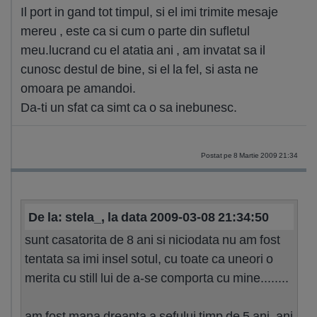
Il port in gand tot timpul, si el imi trimite mesaje
mereu , este ca si cum o parte din sufletul
meu.lucrand cu el atatia ani , am invatat sa il
cunosc destul de bine, si el la fel, si asta ne
omoara pe amandoi.
Da-ti un sfat ca simt ca o sa inebunesc.
Postat pe 8 Martie 2009 21:34
De la: stela_, la data 2009-03-08 21:34:50
sunt casatorita de 8 ani si niciodata nu am fost
tentata sa imi insel sotul, cu toate ca uneori o
merita cu still lui de a-se comporta cu mine........
am fost mana dreapta a sefului timp de 5 ani, ani