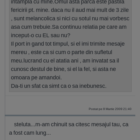
intampla cu mine.Omul asta parca este pastila
fericirii pt. mine. daca nu il aud mai mult de 3 zile
, sunt melancolica si nici cu sotul nu mai vorbesc
asa cum trebuie.Sa continuu relatia pe care am
inceput-o cu EL sau nu?
Il port in gand tot timpul, si el imi trimite mesaje
mereu , este ca si cum o parte din sufletul
meu.lucrand cu el atatia ani , am invatat sa il
cunosc destul de bine, si el la fel, si asta ne
omoara pe amandoi.
Da-ti un sfat ca simt ca o sa inebunesc.
Postat pe 8 Martie 2009 21:40
steluta...m-am chinuit sa citesc mesajul tau, ca
a fost cam lung...