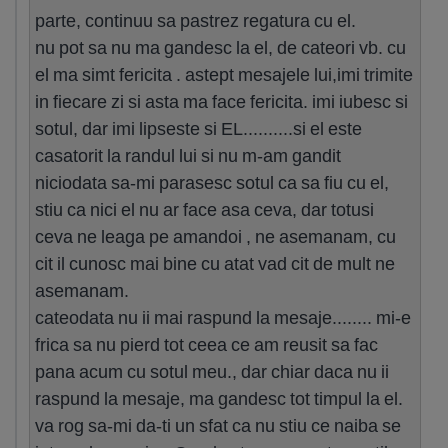
parte, continuu sa pastrez regatura cu el.
nu pot sa nu ma gandesc la el, de cateori vb. cu
el ma simt fericita . astept mesajele lui,imi trimite
in fiecare zi si asta ma face fericita. imi iubesc si
sotul, dar imi lipseste si EL..........si el este
casatorit la randul lui si nu m-am gandit
niciodata sa-mi parasesc sotul ca sa fiu cu el,
stiu ca nici el nu ar face asa ceva, dar totusi
ceva ne leaga pe amandoi , ne asemanam, cu
cit il cunosc mai bine cu atat vad cit de mult ne
asemanam.
cateodata nu ii mai raspund la mesaje........ mi-e
frica sa nu pierd tot ceea ce am reusit sa fac
pana acum cu sotul meu., dar chiar daca nu ii
raspund la mesaje, ma gandesc tot timpul la el.
va rog sa-mi da-ti un sfat ca nu stiu ce naiba se