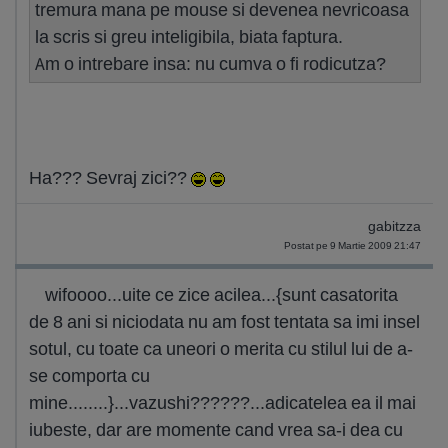
tremura mana pe mouse si devenea nevricoasa
la scris si greu inteligibila, biata faptura.
Am o intrebare insa: nu cumva o fi rodicutza?
Ha??? Sevraj zici??
gabitzza
Postat pe 9 Martie 2009 21:47
wifoooo...uite ce zice acilea...{sunt casatorita
de 8 ani si niciodata nu am fost tentata sa imi insel
sotul, cu toate ca uneori o merita cu stilul lui de a-
se comporta cu
mine........}...vazushi??????...adicatelea ea il mai
iubeste, dar are momente cand vrea sa-i dea cu