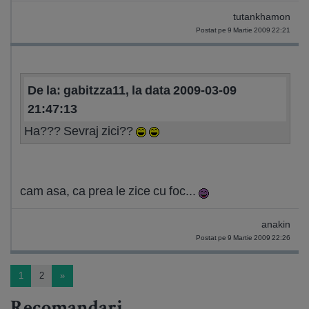
tutankhamon
Postat pe 9 Martie 2009 22:21
De la: gabitzza11, la data 2009-03-09
21:47:13
Ha??? Sevraj zici??
cam asa, ca prea le zice cu foc...
anakin
Postat pe 9 Martie 2009 22:26
1
2
»