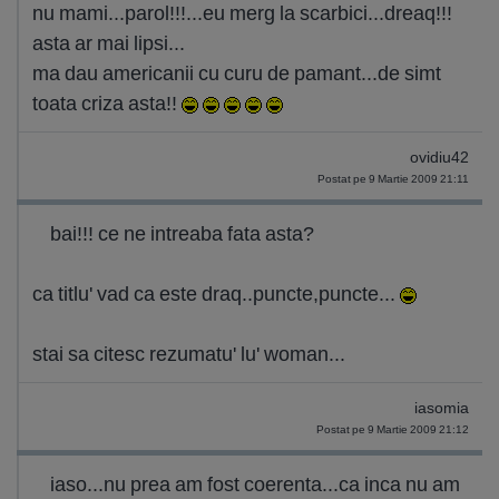
nu mami...parol!!!...eu merg la scarbici...dreaq!!!
asta ar mai lipsi...
ma dau americanii cu curu de pamant...de simt
toata criza asta!!
ovidiu42
Postat pe 9 Martie 2009 21:11
bai!!! ce ne intreaba fata asta?
ca titlu' vad ca este draq..puncte,puncte...
stai sa citesc rezumatu' lu' woman...
iasomia
Postat pe 9 Martie 2009 21:12
iaso...nu prea am fost coerenta...ca inca nu am