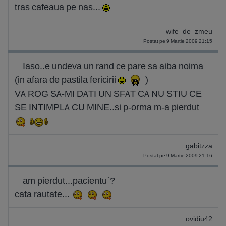
tras cafeaua pe nas...
wife_de_zmeu
Postat pe 9 Martie 2009 21:15
Iaso..e undeva un rand ce pare sa aiba noima
(in afara de pastila fericirii
)
VA ROG SA-MI DATI UN SFAT CA NU STIU CE
SE INTIMPLA CU MINE..si p-orma m-a pierdut
gabitzza
Postat pe 9 Martie 2009 21:16
am pierdut...pacientu`?
cata rautate...
ovidiu42