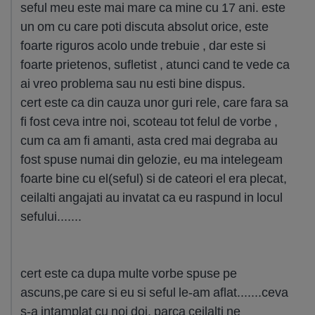
seful meu este mai mare ca mine cu 17 ani. este
un om cu care poti discuta absolut orice, este
foarte riguros acolo unde trebuie , dar este si
foarte prietenos, sufletist , atunci cand te vede ca
ai vreo problema sau nu esti bine dispus.
cert este ca din cauza unor guri rele, care fara sa
fi fost ceva intre noi, scoteau tot felul de vorbe ,
cum ca am fi amanti, asta cred mai degraba au
fost spuse numai din gelozie, eu ma intelegeam
foarte bine cu el(seful) si de cateori el era plecat,
ceilalti angajati au invatat ca eu raspund in locul
sefului.......
cert este ca dupa multe vorbe spuse pe
ascuns,pe care si eu si seful le-am aflat.......ceva
s-a intamplat cu noi doi. parca ceilalti ne