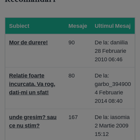
Recomandari
Subiect
Mesaje
Ultimul Mesaj
Mor de durere!
90
De la: daniilia
28 Februarie
2010 06:46
Relatie foarte
80
De la:
incurcata. Va rog,
garbo_394900
dati-mi un sfat!
4 Februarie
2014 08:40
unde gresim? sau
167
De la: iasomia
ce nu stim?
2 Martie 2009
15:12