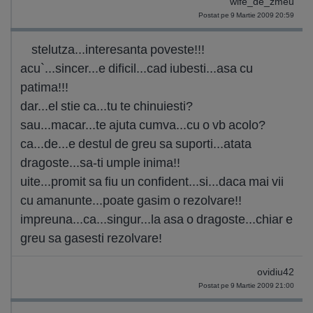
wife_de_zmeu
Postat pe 9 Martie 2009 20:59
stelutza...interesanta poveste!!!
acu`...sincer...e dificil...cad iubesti...asa cu
patima!!!
dar...el stie ca...tu te chinuiesti?
sau...macar...te ajuta cumva...cu o vb acolo?
ca...de...e destul de greu sa suporti...atata
dragoste...sa-ti umple inima!!
uite...promit sa fiu un confident...si...daca mai vii
cu amanunte...poate gasim o rezolvare!!
impreuna...ca...singur...la asa o dragoste...chiar e
greu sa gasesti rezolvare!
ovidiu42
Postat pe 9 Martie 2009 21:00