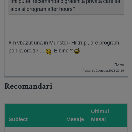
Imi puteti recomanda o gradinita privata care sa
aiba si program after hours?
Am vbazut una in Münster- Hiltrup , are program
pan la ora 17 ...
E bine ?
Rotty
Postat pe 3 August 2013 20:19
Recomandari
Ultimul
Subiect
Mesaje
Mesaj