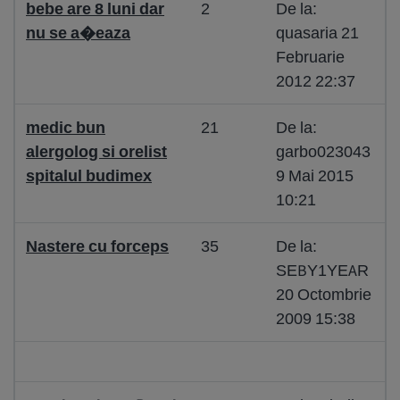
bebe are 8 luni dar
2
De la:
nu se a�eaza
quasaria 21
Februarie
2012 22:37
medic bun
21
De la:
alergolog si orelist
garbo023043
spitalul budimex
9 Mai 2015
10:21
Nastere cu forceps
35
De la:
SEBY1YEAR
20 Octombrie
2009 15:38