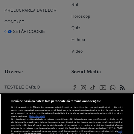
Stil
PRELUCRAREA DATELOR
Horoscop
CONTACT
Quiz
SETĂRI COOKIE
Echipa
Video
Diverse
Social Media
TESTELE GARBO
HOROSCOP
Nouă ne pasă ca datele tale personale să rămână confidențiale
Noi și partenerii noștri
610
stocăm și/sau accesăm informații pe dispozitivul dvs., precum identificatorii cookie unici
HOROSCOPUL IUBIRII
pentru prelucrarea datelor cu caracter personal. Puteți accepta sau gestiona alegerile dvs. făcând clic mai jos sau în
orice moment, pe pagina cu politica de confidențialitate. Aceste alegeri vor fi raportate partenerilor noștri și nu vă vor
afecta navigarea.
Mai multe detalii
Noi si partenerii nostri (retelele de socializare si agentiile de publicitate partenere, precum si furnizorii nostri de servicii
© 2026 Internet Corp SRL
FORUMURI
de date analitice) prelucram date pentru a permite website-ului sa functioneze, pentru a personaliza continutul si
Toate drepturile rezervate
anunturile publicitare afisate in functie de interesele si/sau profilul dvs., pentru a va oferi functionalitati aferente
retelelor de socializare si pentru a analiza traficul pe website. Beneficiati de drepturile prevazute de art. 15-22 din GDPR
in legatura cu prelucrarea datelor cu caracter personal. Aceste drepturi pot fi exercitate prin modalitatea indicata
aici
.
TRATAMENTE NATURISTE