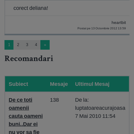
corect deliana!
heartbit
Postat pe 13 Octombrie 2012 13:59
1
2
3
4
»
Recomandari
Subiect
Mesaje
Ultimul Mesaj
De ce toti
138
De la:
oamenii
luptatoareacurajoasa
cauta oameni
7 Mai 2010 11:54
buni..Dar ei
nu vor sa fie