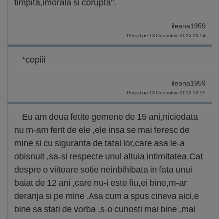
timpita,imorala si corupta".
ileana1959
Postat pe 13 Octombrie 2012 10:54
*copiii
ileana1959
Postat pe 13 Octombrie 2012 10:55
Eu am doua fetite gemene de 15 ani,niciodata
nu m-am ferit de ele ,ele insa se mai feresc de
mine si cu siguranta de tatal lor,care asa le-a
obisnuit ,sa-si respecte unul altuia intimitatea.Cat
despre o viitoare sotie neinbihibata in fata unui
baiat de 12 ani ,care nu-i este fiu,ei bine,m-ar
deranja si pe mine .Asa cum a spus cineva aici,e
bine sa stati de vorba ,s-o cunosti mai bine ,mai