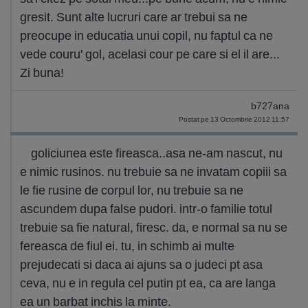
gresit. Sunt alte lucruri care ar trebui sa ne
preocupe in educatia unui copil, nu faptul ca ne
vede couru' gol, acelasi cour pe care si el il are...
Zi buna!
b727ana
Postat pe 13 Octombrie 2012 11:57
goliciunea este fireasca..asa ne-am nascut, nu
e nimic rusinos. nu trebuie sa ne invatam copiii sa
le fie rusine de corpul lor, nu trebuie sa ne
ascundem dupa false pudori. intr-o familie totul
trebuie sa fie natural, firesc. da, e normal sa nu se
fereasca de fiul ei. tu, in schimb ai multe
prejudecati si daca ai ajuns sa o judeci pt asa
ceva, nu e in regula cel putin pt ea, ca are langa
ea un barbat inchis la minte.