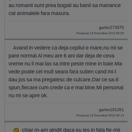
au romanii sunt prea bogati au banii sa manance
cat animalele fara masura.
garbo273075
Postat pe 13 Octombrie 2012 06:05
Avand in vedere ca deja copilul e mare,nu mi se
pare normal.Al meu are 6 ani dar deja de ceva
vreme nu il mai las sa intre peste mine in baie.Ma
vede poate cel mult seara fara sutien cand mi-l
dau jos sa ma pregatesc de culcare.Dar ce sa-ti
spun,fiecare cum crede ca e mai bine.Mi personal
nu mi se apre ok.
garbo181261
Postat pe 13 Octombrie 2012 06:13
chiar m-am gindit daca eu ies in fata fie-mii