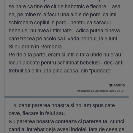
se pare ca tine de cit de habotnic e fiecare... asa
na, pe mine m-a facut una albie de porci ca imi
schimbam copilul in parc - pentru ca saracul
bebelus "nu avea intimitate". Adica putea cineva
care trecea pe acolo sa ii vada popoul, la 3 luni.
Si nu eram in Romania.
Pe de alta parte, eram si intr-o tara unde nu erau
locuri alocate pentru schimbat bebelusi - deci ar fi
trebuit sa o tin uda pina acasa, din "pudoare".
quasaria
Postat pe 13 Octombrie 2012 08:27
Ai cerut parerea noastra si noi am spus cate
ceve, fiecare in felul sau.
Nu parerea noastra conteaza ci parerea ta. Atunci
cand ai intrebat deja aveai indoieli fata de ceea ce