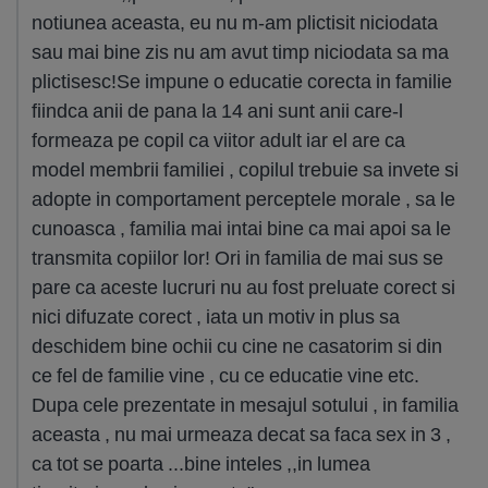
notiunea aceasta, eu nu m-am plictisit niciodata
sau mai bine zis nu am avut timp niciodata sa ma
plictisesc!Se impune o educatie corecta in familie
fiindca anii de pana la 14 ani sunt anii care-l
formeaza pe copil ca viitor adult iar el are ca
model membrii familiei , copilul trebuie sa invete si
adopte in comportament perceptele morale , sa le
cunoasca , familia mai intai bine ca mai apoi sa le
transmita copiilor lor! Ori in familia de mai sus se
pare ca aceste lucruri nu au fost preluate corect si
nici difuzate corect , iata un motiv in plus sa
deschidem bine ochii cu cine ne casatorim si din
ce fel de familie vine , cu ce educatie vine etc.
Dupa cele prezentate in mesajul sotului , in familia
aceasta , nu mai urmeaza decat sa faca sex in 3 ,
ca tot se poarta ...bine inteles ,,in lumea