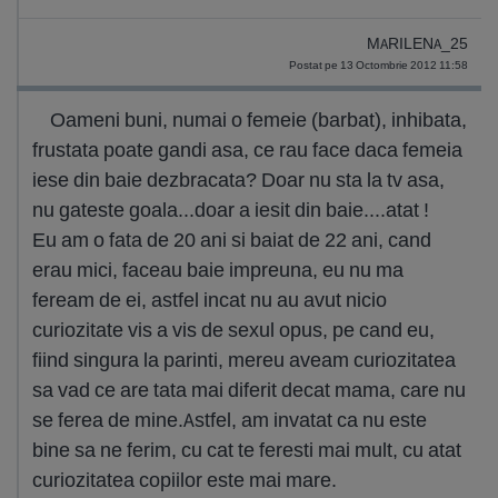
MARILENA_25
Postat pe 13 Octombrie 2012 11:58
Oameni buni, numai o femeie (barbat), inhibata,
frustata poate gandi asa, ce rau face daca femeia
iese din baie dezbracata? Doar nu sta la tv asa,
nu gateste goala...doar a iesit din baie....atat !
Eu am o fata de 20 ani si baiat de 22 ani, cand
erau mici, faceau baie impreuna, eu nu ma
feream de ei, astfel incat nu au avut nicio
curiozitate vis a vis de sexul opus, pe cand eu,
fiind singura la parinti, mereu aveam curiozitatea
sa vad ce are tata mai diferit decat mama, care nu
se ferea de mine.Astfel, am invatat ca nu este
bine sa ne ferim, cu cat te feresti mai mult, cu atat
curiozitatea copiilor este mai mare.