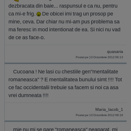
dezbracata din baie... raspunsul e ca nu, pentru
ca mi-e frig.
De obicei imi trag un prosop pe
mine, ceva. Dar chiar nu mi-am pus problema sa
ma feresc in mod intentionat de ea. Si nici nu vad
de ce as face-o.
quasaria
Postat pe 13 Octombrie 2012 06:13
Cucoana ! Ne lasi cu chestiile gen"mentalitate
romaneasca" ? E mentalitatea bunului simt !!!! Tot
ce fac occidentalii trebuie sa facem si noi ca asa
vrei dumneata !!!!
Maria_Iacob_1
Postat pe 13 Octombrie 2012 08:16
mie nu mi se pare "romaneasca" neaparat, mi