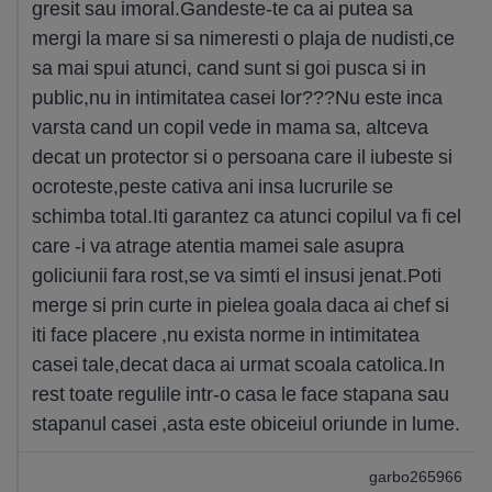
gresit sau imoral.Gandeste-te ca ai putea sa
mergi la mare si sa nimeresti o plaja de nudisti,ce
sa mai spui atunci, cand sunt si goi pusca si in
public,nu in intimitatea casei lor???Nu este inca
varsta cand un copil vede in mama sa, altceva
decat un protector si o persoana care il iubeste si
ocroteste,peste cativa ani insa lucrurile se
schimba total.Iti garantez ca atunci copilul va fi cel
care -i va atrage atentia mamei sale asupra
goliciunii fara rost,se va simti el insusi jenat.Poti
merge si prin curte in pielea goala daca ai chef si
iti face placere ,nu exista norme in intimitatea
casei tale,decat daca ai urmat scoala catolica.In
rest toate regulile intr-o casa le face stapana sau
stapanul casei ,asta este obiceiul oriunde in lume.
garbo265966