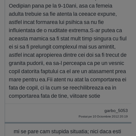
Oedipian pana pe la 9-10ani, asa ca femeia
adulta trebuie sa fie atenta la ceeace expune,
astfel incat formarea lui psihica sa nu fie
influientata de o nuditate extrema.S-ar putea ca
aceasta mamica sa fi stat mult timp singura cu fiul
ei si sa fi prelungit complexul mai sus amintit,
astfel incat apropierea dintre cei doi sa fi trecut de
granita pudorii, ea sa-l perceapa ca pe un vesnic
copil datorita faptului ca el are un atasament prea
mare pentru ea.Fii atent nu atat la comportarea ei
fata de copil, ci la cum se reechilibreaza ea in
comportarea fata de tine, viitoare sotie
garbo_5053
Postat pe 10 Octombrie 2012 20:19
mi se pare cam stupida situatia; nici daca esti