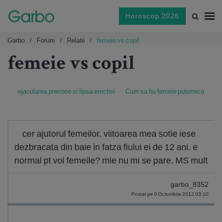
Horoscop 2026
Garbo
Forum
Relatii
femeie vs copil
femeie vs copil
ejacularea precoce si lipsa erectiei
Cum sa fiu femeie puternica
cer ajutorul femeilor. viitoarea mea sotie iese
dezbracata din baie in fatza fiului ei de 12 ani. e
normal pt voi femeile? mie nu mi se pare. MS mult
garbo_8352
Postat pe 9 Octombrie 2012 03:10