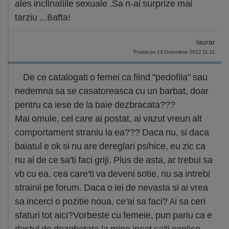
ales inclinatiile sexuale .Sa n-ai surprize mai
tarziu ...Bafta!
laurar
Postat pe 13 Octombrie 2012 11:11
De ce catalogati o femei ca fiind "pedofila" sau
nedemna sa se casatoreasca cu un barbat, doar
pentru ca iese de la baie dezbracata???
Mai omule, cel care ai postat, ai vazut vreun alt
comportament straniu la ea??? Daca nu, si daca
baiatul e ok si nu are dereglari psihice, eu zic ca
nu ai de ce sa'ti faci griji. Plus de asta, ar trebui sa
vb cu ea, cea care'ti va deveni sotie, nu sa intrebi
strainii pe forum. Daca o iei de nevasta si ai vrea
sa incerci o pozitie noua, ce'ai sa faci? Ai sa ceri
sfaturi tot aici?Vorbeste cu femeie, pun pariu ca e
destul de dezghetata la mine incat sa'ti explice