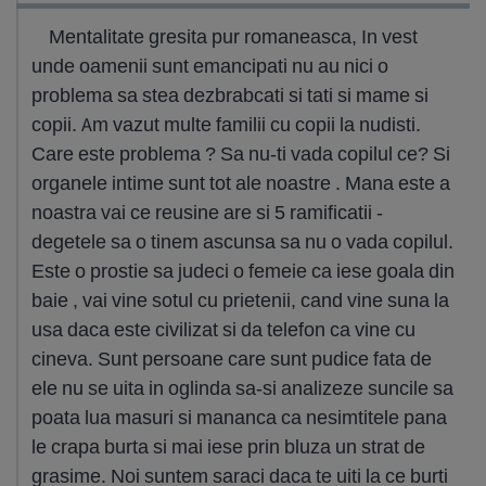
Mentalitate gresita pur romaneasca, In vest
unde oamenii sunt emancipati nu au nici o
problema sa stea dezbrabcati si tati si mame si
copii. Am vazut multe familii cu copii la nudisti.
Care este problema ? Sa nu-ti vada copilul ce? Si
organele intime sunt tot ale noastre . Mana este a
noastra vai ce reusine are si 5 ramificatii -
degetele sa o tinem ascunsa sa nu o vada copilul.
Este o prostie sa judeci o femeie ca iese goala din
baie , vai vine sotul cu prietenii, cand vine suna la
usa daca este civilizat si da telefon ca vine cu
cineva. Sunt persoane care sunt pudice fata de
ele nu se uita in oglinda sa-si analizeze suncile sa
poata lua masuri si mananca ca nesimtitele pana
le crapa burta si mai iese prin bluza un strat de
grasime. Noi suntem saraci daca te uiti la ce burti