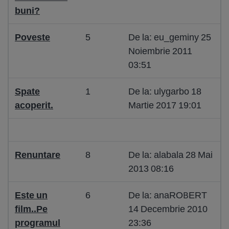
buni?
Poveste
5
De la: eu_geminy 25
Noiembrie 2011
03:51
Spate
1
De la: ulygarbo 18
acoperit.
Martie 2017 19:01
Renuntare
8
De la: alabala 28 Mai
2013 08:16
Este un
6
De la: anaROBERT
film..Pe
14 Decembrie 2010
programul
23:36