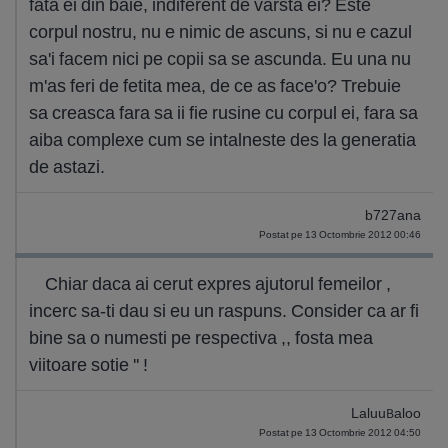
fata ei din baie, indiferent de varsta ei? Este
corpul nostru, nu e nimic de ascuns, si nu e cazul
sa'i facem nici pe copii sa se ascunda. Eu una nu
m'as feri de fetita mea, de ce as face'o? Trebuie
sa creasca fara sa ii fie rusine cu corpul ei, fara sa
aiba complexe cum se intalneste des la generatia
de astazi.
b727ana
Postat pe 13 Octombrie 2012 00:46
Chiar daca ai cerut expres ajutorul femeilor ,
incerc sa-ti dau si eu un raspuns. Consider ca ar fi
bine sa o numesti pe respectiva ,, fosta mea
viitoare sotie '' !
LaluuBaloo
Postat pe 13 Octombrie 2012 04:50