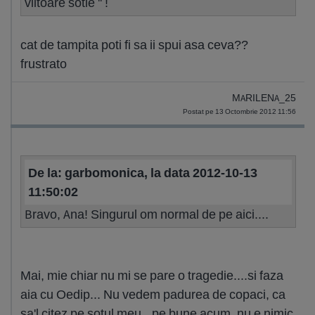
viitoare sotie '' !
cat de tampita poti fi sa ii spui asa ceva??
frustrato
MARILENA_25
Postat pe 13 Octombrie 2012 11:56
De la: garbomonica, la data 2012-10-13
11:50:02
Bravo, Ana! Singurul om normal de pe aici....
Mai, mie chiar nu mi se pare o tragedie....si faza
aia cu Oedip... Nu vedem padurea de copaci, ca
sa'l citez pe sotul meu...pe bune acum, nu e nimic