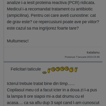
analize i-a iesit proteina reactiva (PCR) ridicata.
Medicul i-a recomandat tratament cu antibiotic
(ampicilina). Pentru cei care aveti cunostine: cat
de grav este? ce repercusiuni poate ave pe viitor?
este cazul sa ma ingrijorez foarte tare?
Multumesc!
katalanu
Postat pe 7 Ianuarie 2010 23:48
Felicitari taticule
Icterul trebuie tratat bine din timp......
Copilasul meu cd a facut icter in a doua zi l-a pus
la lampa 8 ore siapoi mi-a dat drumu cu el
acasa.... ca sa aflu dup 3 sapt cand l-am cunoscut