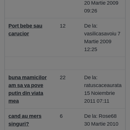
20 Martie 2009
09:26
Port bebe sau
12
De la:
carucior
vasilicasavoiu 7
Martie 2009
12:25
buna mamicilor
22
De la:
am sa va pove
ratuscaceaurata
putin din viata
15 Noiembrie
mea
2011 07:11
cand au mers
6
De la: Rose68
singuri?
30 Martie 2010