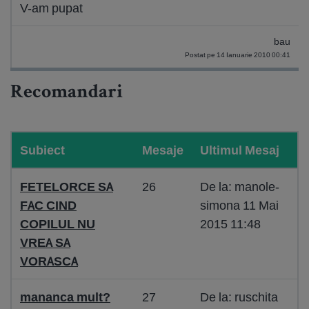
V-am pupat
bau
Postat pe 14 Ianuarie 2010 00:41
Recomandari
Subiect
Mesaje
Ultimul Mesaj
FETELORCE SA
26
De la: manole-
FAC CIND
simona 11 Mai
COPILUL NU
2015 11:48
VREA SA
VORASCA
mananca mult?
27
De la: ruschita