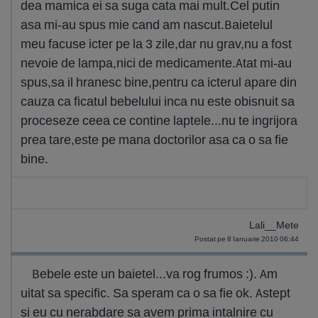
dea mamica ei sa suga cata mai mult.Cel putin
asa mi-au spus mie cand am nascut.Baietelul
meu facuse icter pe la 3 zile,dar nu grav,nu a fost
nevoie de lampa,nici de medicamente.Atat mi-au
spus,sa il hranesc bine,pentru ca icterul apare din
cauza ca ficatul bebelului inca nu este obisnuit sa
proceseze ceea ce contine laptele...nu te ingrijora
prea tare,este pe mana doctorilor asa ca o sa fie
bine.
Lali__Mete
Postat pe 8 Ianuarie 2010 06:44
Bebele este un baietel...va rog frumos :). Am
uitat sa specific. Sa speram ca o sa fie ok. Astept
si eu cu nerabdare sa avem prima intalnire cu