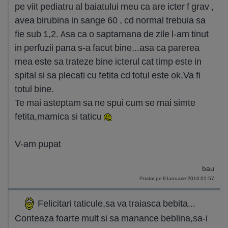
pe viit pediatru al baiatului meu ca are icter f grav ,
avea birubina in sange 60 , cd normal trebuia sa
fie sub 1,2. Asa ca o saptamana de zile l-am tinut
in perfuzii pana s-a facut bine...asa ca parerea
mea este sa trateze bine icterul cat timp este in
spital si sa plecati cu fetita cd totul este ok.Va fi
totul bine.
Te mai asteptam sa ne spui cum se mai simte
fetita,mamica si taticu
V-am pupat
bau
Postat pe 8 Ianuarie 2010 01:57
Felicitari taticule,sa va traiasca bebita...
Conteaza foarte mult si sa manance beblina,sa-i