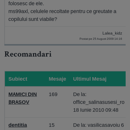
folosesc de ele.
ms99axl, celulele recoltate pentru ce greutate a
copilului sunt viabile?
Lalea_kidz
Postat pe 25 August 2009 14:16
Recomandari
Subiect
Mesaje
Ultimul Mesaj
MAMICI DIN
169
De la:
BRASOV
office_salinasusesi_ro
18 Iunie 2010 09:48
dentitia
15
De la: vasilicasavoiu 6