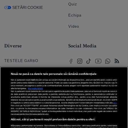
Quiz
SETĂRI COOKIE
Echipa
Video
Diverse
Social Media
TESTELE GARBO
HOROSCOP
Nouă ne pasă ca datele tale personale să rămână confidențiale
Noi și partenerii noștri
610
stocăm și/sau accesăm informații pe dispozitivul dvs., precum identificatorii cookie unici
HOROSCOPUL IUBIRII
pentru prelucrarea datelor cu caracter personal. Puteți accepta sau gestiona alegerile dvs. făcând clic mai jos sau în
orice moment, pe pagina cu politica de confidențialitate. Aceste alegeri vor fi raportate partenerilor noștri și nu vă vor
afecta navigarea.
Mai multe detalii
Noi si partenerii nostri (retelele de socializare si agentiile de publicitate partenere, precum si furnizorii nostri de servicii
© 2026 Internet Corp SRL
FORUMURI
de date analitice) prelucram date pentru a permite website-ului sa functioneze, pentru a personaliza continutul si
Toate drepturile rezervate
anunturile publicitare afisate in functie de interesele si/sau profilul dvs., pentru a va oferi functionalitati aferente
retelelor de socializare si pentru a analiza traficul pe website. Beneficiati de drepturile prevazute de art. 15-22 din GDPR
in legatura cu prelucrarea datelor cu caracter personal. Aceste drepturi pot fi exercitate prin modalitatea indicata
aici
.
TRATAMENTE NATURISTE
Prin click pe “ACCEPT TOATE”, acceptati folosirea tuturor Tehnologiilor de tip Cookie, care implica inclusiv acceptul
dvs. cu privire la stocarea/accesarea informatiilor de catre Vendor-ii cu care colaboram. Prin click pe “VREAU SA
MODIFIC SETARILE INDIVIDUAL” puteti schimba preferintele in mod individual, mai putin cele legate de cookie strict
necesare pentru functionarea website-ului.
DICTIONARE NUME
Atât noi, cât și partenerii noștri prelucrăm datele pentru a oferi:
Măsurarea performanței reclamelor. Dezvoltarea și îmbunătățirea serviciilor. Utilizarea profilurilor pentru selectarea