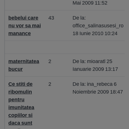
Mai 2009 11:52
bebelui care
43
De la:
nu vor sa mai
office_salinasusesi_ro
manance
18 Iunie 2010 10:24
maternitatea
2
De la: mioaratl 25
bucur
Ianuarie 2009 13:17
Ce stiti de
2
De la: ina_rebeca 6
ribomulin
Noiembrie 2009 18:47
pentru
imunitatea
copiilor si
daca sunt