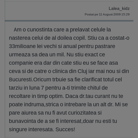
Lalea_kidz
Postat pe 11 August 2009 15:29
Am o cunostinta care a prelavat celule la
nasterea celui de al doilea copil. Stiu ca a costat-o
33milioane lei vechi si anual pentru pastrare
urmeaza sa dea un mil. Nu stiu exact ce
companie era dar din cate stiu eu se face asa
ceva si de catre o clinica din Cluj iar mai nou si din
Bucuresti.Oricum trbuie sa fie clarificat totul cel
tarziu in luna 7 pentru a-ti trimite chitul de
recoltare in timp optim. Daca dr.tau curant nu te
poate indruma,strica o intrebare la un alt dr. Mi se
pare aiurea sa nu fi avut curiozitatea si
bunavointa de a se fi interesat,doar nu esti tu
singure interesata. Succes!