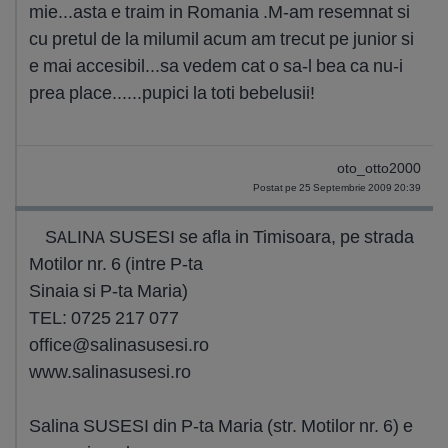
mie...asta e traim in Romania .M-am resemnat si
cu pretul de la milumil acum am trecut pe junior si
e mai accesibil...sa vedem cat o sa-l bea ca nu-i
prea place......pupici la toti bebelusii!
oto_otto2000
Postat pe 25 Septembrie 2009 20:39
SALINA SUSESI se afla in Timisoara, pe strada
Motilor nr. 6 (intre P-ta
Sinaia si P-ta Maria)
TEL: 0725 217 077
office@salinasusesi.ro
www.salinasusesi.ro
Salina SUSESI din P-ta Maria (str. Motilor nr. 6) e