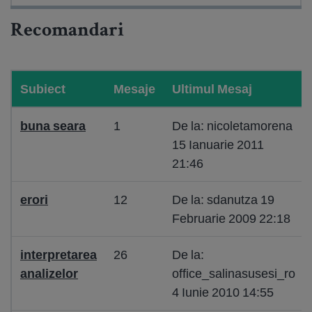
Recomandari
Subiect
Mesaje
Ultimul Mesaj
buna seara
1
De la: nicoletamorena
15 Ianuarie 2011
21:46
erori
12
De la: sdanutza 19
Februarie 2009 22:18
interpretarea
26
De la:
analizelor
office_salinasusesi_ro
4 Iunie 2010 14:55