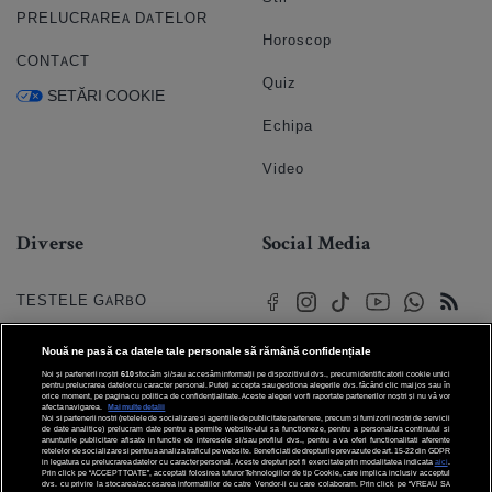
PRELUCRAREA DATELOR
Horoscop
CONTACT
Quiz
SETĂRI COOKIE
Echipa
Video
Diverse
Social Media
TESTELE GARBO
HOROSCOP
Nouă ne pasă ca datele tale personale să rămână confidențiale
Noi și partenerii noștri
610
stocăm și/sau accesăm informații pe dispozitivul dvs., precum identificatorii cookie unici
HOROSCOPUL IUBIRII
pentru prelucrarea datelor cu caracter personal. Puteți accepta sau gestiona alegerile dvs. făcând clic mai jos sau în
orice moment, pe pagina cu politica de confidențialitate. Aceste alegeri vor fi raportate partenerilor noștri și nu vă vor
afecta navigarea.
Mai multe detalii
Noi si partenerii nostri (retelele de socializare si agentiile de publicitate partenere, precum si furnizorii nostri de servicii
© 2026 Internet Corp SRL
FORUMURI
de date analitice) prelucram date pentru a permite website-ului sa functioneze, pentru a personaliza continutul si
Toate drepturile rezervate
anunturile publicitare afisate in functie de interesele si/sau profilul dvs., pentru a va oferi functionalitati aferente
retelelor de socializare si pentru a analiza traficul pe website. Beneficiati de drepturile prevazute de art. 15-22 din GDPR
in legatura cu prelucrarea datelor cu caracter personal. Aceste drepturi pot fi exercitate prin modalitatea indicata
aici
.
TRATAMENTE NATURISTE
Prin click pe “ACCEPT TOATE”, acceptati folosirea tuturor Tehnologiilor de tip Cookie, care implica inclusiv acceptul
dvs. cu privire la stocarea/accesarea informatiilor de catre Vendor-ii cu care colaboram. Prin click pe “VREAU SA