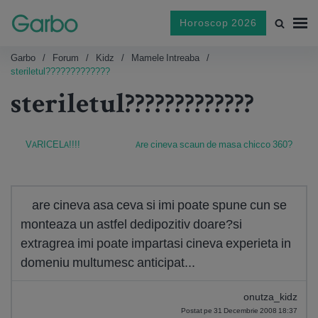
Horoscop 2026
Garbo
Forum
Kidz
Mamele Intreaba
steriletul?????????????
steriletul?????????????
VARICELA!!!!
Are cineva scaun de masa chicco 360?
are cineva asa ceva si imi poate spune cun se
monteaza un astfel dedipozitiv doare?si
extragrea imi poate impartasi cineva experieta in
domeniu multumesc anticipat...
onutza_kidz
Postat pe 31 Decembrie 2008 18:37