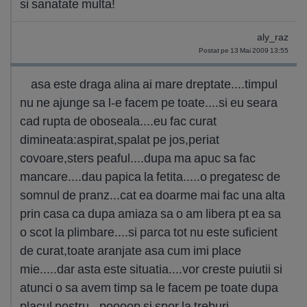
si sanatate multa!
aly_raz
Postat pe 13 Mai 2009 13:55
asa este draga alina ai mare dreptate....timpul
nu ne ajunge sa l-e facem pe toate....si eu seara
cad rupta de oboseala....eu fac curat
dimineata:aspirat,spalat pe jos,periat
covoare,sters peaful....dupa ma apuc sa fac
mancare....dau papica la fetita.....o pregatesc de
somnul de pranz...cat ea doarme mai fac una alta
prin casa ca dupa amiaza sa o am libera pt ea sa
o scot la plimbare....si parca tot nu este suficient
de curat,toate aranjate asa cum imi place
mie.....dar asta este situatia....vor creste puiutii si
atunci o sa avem timp sa le facem pe toate dupa
placul nostru...poooop si spor la treburi....