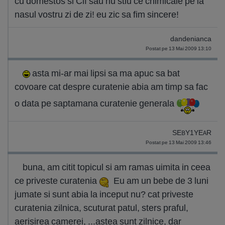
cu domestos si Cif sau nu stiu ce chimicale pe la
nasul vostru zi de zi! eu zic sa fim sincere!
dandenianca
Postat pe 13 Mai 2009 13:10
asta mi-ar mai lipsi sa ma apuc sa bat
covoare cat despre curatenie abia am timp sa fac
o data pe saptamana curatenie generala
SEBY1YEAR
Postat pe 13 Mai 2009 13:46
buna, am citit topicul si am ramas uimita in ceea
ce priveste curatenia
Eu am un bebe de 3 luni
jumate si sunt abia la inceput nu? cat priveste
curatenia zilnica, scuturat patul, sters praful,
aerisirea camerei, ...astea sunt zilnice, dar