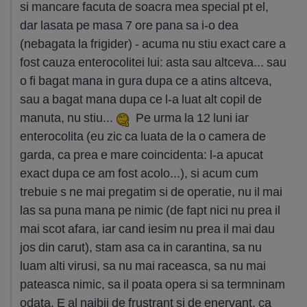
si mancare facuta de soacra mea special pt el,
dar lasata pe masa 7 ore pana sa i-o dea
(nebagata la frigider) - acuma nu stiu exact care a
fost cauza enterocolitei lui: asta sau altceva... sau
o fi bagat mana in gura dupa ce a atins altceva,
sau a bagat mana dupa ce l-a luat alt copil de
manuta, nu stiu...
Pe urma la 12 luni iar
enterocolita (eu zic ca luata de la o camera de
garda, ca prea e mare coincidenta: l-a apucat
exact dupa ce am fost acolo...), si acum cum
trebuie s ne mai pregatim si de operatie, nu il mai
las sa puna mana pe nimic (de fapt nici nu prea il
mai scot afara, iar cand iesim nu prea il mai dau
jos din carut), stam asa ca in carantina, sa nu
luam alti virusi, sa nu mai raceasca, sa nu mai
pateasca nimic, sa il poata opera si sa termninam
odata. E al naibii de frustrant si de enervant, ca