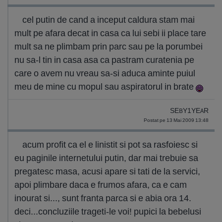
cel putin de cand a inceput caldura stam mai
mult pe afara decat in casa ca lui sebi ii place tare
mult sa ne plimbam prin parc sau pe la porumbei
nu sa-l tin in casa asa ca pastram curatenia pe
care o avem nu vreau sa-si aduca aminte puiul
meu de mine cu mopul sau aspiratorul in brate
SEBY1YEAR
Postat pe 13 Mai 2009 13:48
acum profit ca el e linistit si pot sa rasfoiesc si
eu paginile internetului putin, dar mai trebuie sa
pregatesc masa, acusi apare si tati de la servici,
apoi plimbare daca e frumos afara, ca e cam
inourat si..., sunt franta parca si e abia ora 14.
deci...concluziile trageti-le voi! pupici la bebelusi