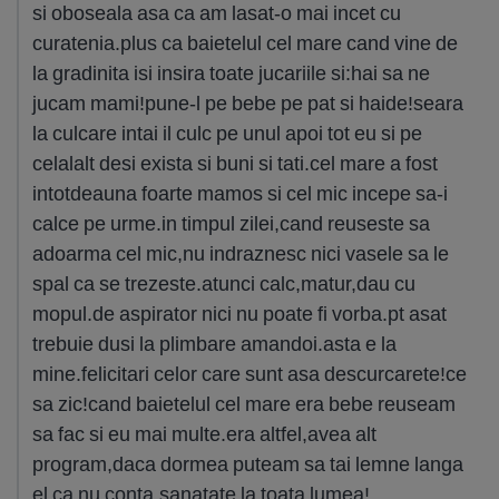
si oboseala asa ca am lasat-o mai incet cu
curatenia.plus ca baietelul cel mare cand vine de
la gradinita isi insira toate jucariile si:hai sa ne
jucam mami!pune-l pe bebe pe pat si haide!seara
la culcare intai il culc pe unul apoi tot eu si pe
celalalt desi exista si buni si tati.cel mare a fost
intotdeauna foarte mamos si cel mic incepe sa-i
calce pe urme.in timpul zilei,cand reuseste sa
adoarma cel mic,nu indraznesc nici vasele sa le
spal ca se trezeste.atunci calc,matur,dau cu
mopul.de aspirator nici nu poate fi vorba.pt asat
trebuie dusi la plimbare amandoi.asta e la
mine.felicitari celor care sunt asa descurcarete!ce
sa zic!cand baietelul cel mare era bebe reuseam
sa fac si eu mai multe.era altfel,avea alt
program,daca dormea puteam sa tai lemne langa
el ca nu conta.sanatate la toata lumea!