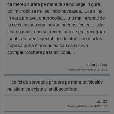
fie mereu curata pe manute sa nu bage in gura
toti microbii sa m-i se imbolnaveasca.....ca si noi
in vara am avut enterocolita.....nu ma intrebati de
la ce ca nu stiu cum ne-am pricopsit cu ea......dar
clar nu mai vreau sa trecem prin ce am trecut(am
facut tratament injectabil)si de atunci nu mai las
copii sa puna mana pe ea sau sa ia ceva
covrigei,crochete de la alti copii....
deliarebecca
Postat pe 6 Octombrie 2008 13:05
ce fel de servetele pr sters pe manute folositi?
nu stiam ca exista si antibacteriene
a1_23
Postat pe 6 Octombrie 2008 13:12