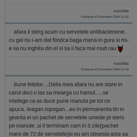
ruschita
Postat pe 6 Octombrie 2008 12:42
afara il sterg acum cu servetele antibacteriene.
cu gel nu i-am dat fiindca baga mana in gura si mi-
e sa nu inghita din el si sa ii faca mai mult rau
ruschita
Postat pe 6 Octombrie 2008 12:44
Bune fetelor....Delia mea afara nu are stare in
carut deci o las sa mearga cu hamul.....se
intelege ca se duce pune manuta pe tot ce
apuca..leagan.topogan...eu in permanenta tin in
geanta ei un pachet de servetele umede pt sters
pe manute ,si il terminam cam in 3 zile(pachet
mare de 72 de servetele)si eu am obsesia asta sa