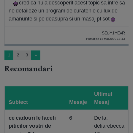
cred ca nu a descoperit acest topic sa intre sa
ne detaileze un program de curatenie cu lux de
amanunte si pe deasupra si un masaj pt sot
SEBY1YEAR
Postat pe 18 Mai 2009 13:43
1
2
3
»
Recomandari
Ultimul
Subiect
Mesaje
Mesaj
ce cadouri le faceti
6
De la:
piticilor vostri de
deliarebecca