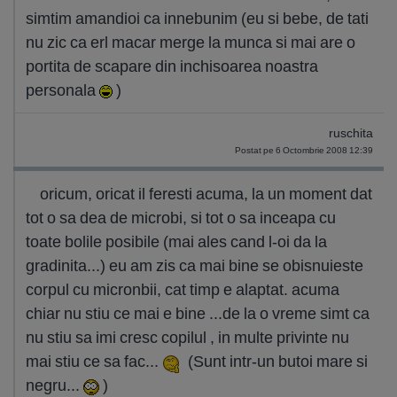
simtim amandioi ca innebunim (eu si bebe, de tati
nu zic ca erl macar merge la munca si mai are o
portita de scapare din inchisoarea noastra
personala
)
ruschita
Postat pe 6 Octombrie 2008 12:39
oricum, oricat il feresti acuma, la un moment dat
tot o sa dea de microbi, si tot o sa inceapa cu
toate bolile posibile (mai ales cand l-oi da la
gradinita...) eu am zis ca mai bine se obisnuieste
corpul cu micronbii, cat timp e alaptat. acuma
chiar nu stiu ce mai e bine ...de la o vreme simt ca
nu stiu sa imi cresc copilul , in multe privinte nu
mai stiu ce sa fac...
(Sunt intr-un butoi mare si
negru...
)