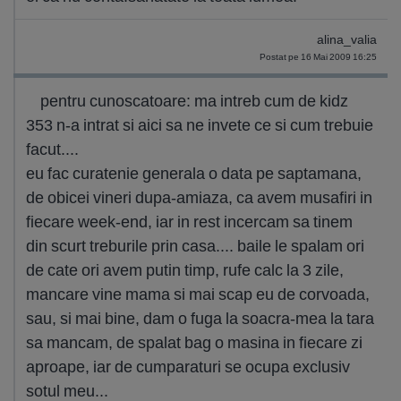
alina_valia
Postat pe 16 Mai 2009 16:25
pentru cunoscatoare: ma intreb cum de kidz
353 n-a intrat si aici sa ne invete ce si cum trebuie
facut....
eu fac curatenie generala o data pe saptamana,
de obicei vineri dupa-amiaza, ca avem musafiri in
fiecare week-end, iar in rest incercam sa tinem
din scurt treburile prin casa.... baile le spalam ori
de cate ori avem putin timp, rufe calc la 3 zile,
mancare vine mama si mai scap eu de corvoada,
sau, si mai bine, dam o fuga la soacra-mea la tara
sa mancam, de spalat bag o masina in fiecare zi
aproape, iar de cumparaturi se ocupa exclusiv
sotul meu...