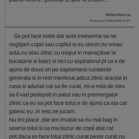
deliarebecca
Postat pe 13 Mai 2009 14:47
Se pot face toate dar asta inseamna sa ne
neglijam copiii sau copilul si eu sincer,nu vreau
asta.nu stau zilnic cu mopul in mana(doar la
bucatarie si baie) si nici cu aspiratorul pt ca e de
ajuns de doua ori pe saptamana curatenie
generala si in rest mentinut,adica zilnic aranjat in
casa si adunat cat sa fie curat. mi-e mila de Alex
sa il vad pedepsit in patut sau in premergator
zilnic ca eu sa pot face totul,e de ajuns ca sta cat
gatesc eu ,in rest,ne jucam.
Nu imi place ,dar am invatat sa nu mai bag in
seama totul si sa ma bucur de copil atat cat
pot.daca as face totul zilnic,curat peste curat,nu