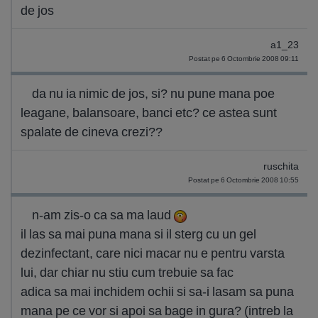
de jos
a1_23
Postat pe 6 Octombrie 2008 09:11
da nu ia nimic de jos, si? nu pune mana poe
leagane, balansoare, banci etc? ce astea sunt
spalate de cineva crezi??
ruschita
Postat pe 6 Octombrie 2008 10:55
n-am zis-o ca sa ma laud
il las sa mai puna mana si il sterg cu un gel
dezinfectant, care nici macar nu e pentru varsta
lui, dar chiar nu stiu cum trebuie sa fac
adica sa mai inchidem ochii si sa-i lasam sa puna
mana pe ce vor si apoi sa bage in gura? (intreb la