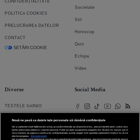
CONFIDENȚIALITATE
Societate
POLITICA COOKIES
Stil
PRELUCRAREA DATELOR
Horoscop
CONTACT
Quiz
SETĂRI COOKIE
Echipa
Video
Diverse
Social Media
TESTELE GARBO
HOROSCOP
Nouă ne pasă ca datele tale personale să rămână confidențiale
Noi și partenerii noștri
610
stocăm și/sau accesăm informații pe dispozitivul dvs., precum identificatorii cookie unici
HOROSCOPUL IUBIRII
pentru prelucrarea datelor cu caracter personal. Puteți accepta sau gestiona alegerile dvs. făcând clic mai jos sau în
orice moment, pe pagina cu politica de confidențialitate. Aceste alegeri vor fi raportate partenerilor noștri și nu vă vor
afecta navigarea.
Mai multe detalii
Noi si partenerii nostri (retelele de socializare si agentiile de publicitate partenere, precum si furnizorii nostri de servicii