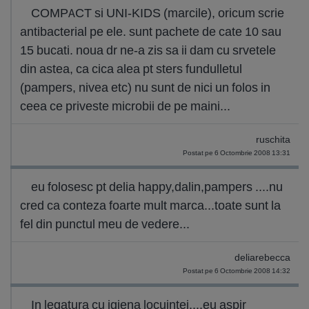
COMPACT si UNI-KIDS (marcile), oricum scrie
antibacterial pe ele. sunt pachete de cate 10 sau
15 bucati. noua dr ne-a zis sa ii dam cu srvetele
din astea, ca cica alea pt sters fundulletul
(pampers, nivea etc) nu sunt de nici un folos in
ceea ce priveste microbii de pe maini...
ruschita
Postat pe 6 Octombrie 2008 13:31
eu folosesc pt delia happy,dalin,pampers ....nu
cred ca conteza foarte mult marca...toate sunt la
fel din punctul meu de vedere...
deliarebecca
Postat pe 6 Octombrie 2008 14:32
In legatura cu igiena locuintei....eu aspir