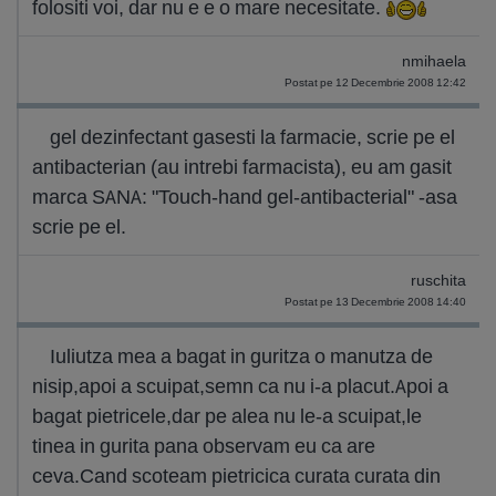
folositi voi, dar nu e e o mare necesitate.
nmihaela
Postat pe 12 Decembrie 2008 12:42
gel dezinfectant gasesti la farmacie, scrie pe el
antibacterian (au intrebi farmacista), eu am gasit
marca SANA: "Touch-hand gel-antibacterial" -asa
scrie pe el.
ruschita
Postat pe 13 Decembrie 2008 14:40
Iuliutza mea a bagat in guritza o manutza de
nisip,apoi a scuipat,semn ca nu i-a placut.Apoi a
bagat pietricele,dar pe alea nu le-a scuipat,le
tinea in gurita pana observam eu ca are
ceva.Cand scoteam pietricica curata curata din