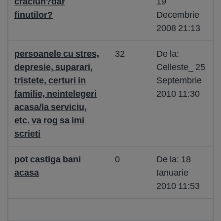
craciun?dar
19
finutilor?
Decembrie
2008 21:13
persoanele cu stres,
32
De la:
depresie, suparari,
Celleste_ 25
tristete, certuri in
Septembrie
familie, neintelegeri
2010 11:30
acasa/la serviciu,
etc. va rog sa imi
scrieti
pot castiga bani
0
De la: 18
acasa
Ianuarie
2010 11:53