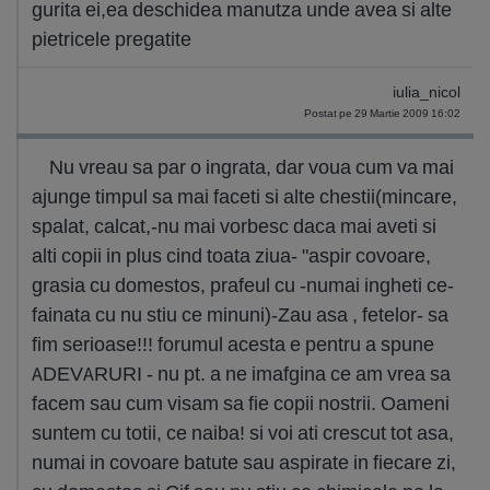
gurita ei,ea deschidea manutza unde avea si alte
pietricele pregatite
iulia_nicol
Postat pe 29 Martie 2009 16:02
Nu vreau sa par o ingrata, dar voua cum va mai
ajunge timpul sa mai faceti si alte chestii(mincare,
spalat, calcat,-nu mai vorbesc daca mai aveti si
alti copii in plus cind toata ziua- "aspir covoare,
grasia cu domestos, prafeul cu -numai ingheti ce-
fainata cu nu stiu ce minuni)-Zau asa , fetelor- sa
fim serioase!!! forumul acesta e pentru a spune
ADEVARURI - nu pt. a ne imafgina ce am vrea sa
facem sau cum visam sa fie copii nostrii. Oameni
suntem cu totii, ce naiba! si voi ati crescut tot asa,
numai in covoare batute sau aspirate in fiecare zi,