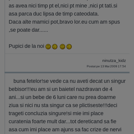
as avea nici timp pt el,nici pt mine ,nici pt tati.si
asa parca duc lipsa de timp cateodata.
Daca alte mamici pot,bravo lor.eu cum am spus
,se poate dar......
Pupici de la noi
ninutza_kidz
Postat pe 13 Mai 2009 17:54
buna fetelor!se vede ca nu aveti decat un singur
bebisor!!!eu am si un baietel nazdravan de 4
ani...si un bebe de 6 luni care nu prea doarme
ziua si nici nu sta singur ca se plictiseste!!!deci
trageti concluzia singure!si mie imi place
curatenia foarte mult dar...tot dereticand sa fie
asa cum imi place am ajuns sa fac crize de nervi