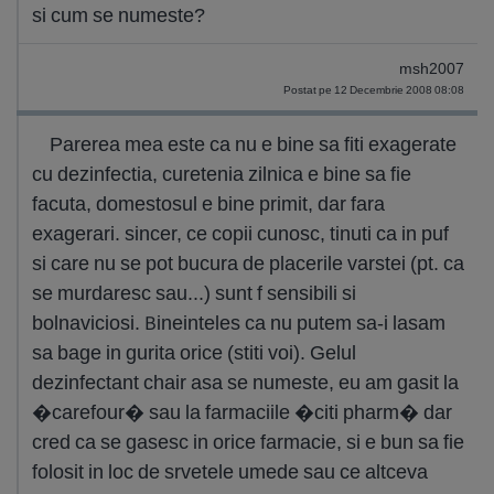
si cum se numeste?
msh2007
Postat pe 12 Decembrie 2008 08:08
Parerea mea este ca nu e bine sa fiti exagerate
cu dezinfectia, curetenia zilnica e bine sa fie
facuta, domestosul e bine primit, dar fara
exagerari. sincer, ce copii cunosc, tinuti ca in puf
si care nu se pot bucura de placerile varstei (pt. ca
se murdaresc sau...) sunt f sensibili si
bolnaviciosi. Bineinteles ca nu putem sa-i lasam
sa bage in gurita orice (stiti voi). Gelul
dezinfectant chair asa se numeste, eu am gasit la
�carefour� sau la farmaciile �citi pharm� dar
cred ca se gasesc in orice farmacie, si e bun sa fie
folosit in loc de srvetele umede sau ce altceva