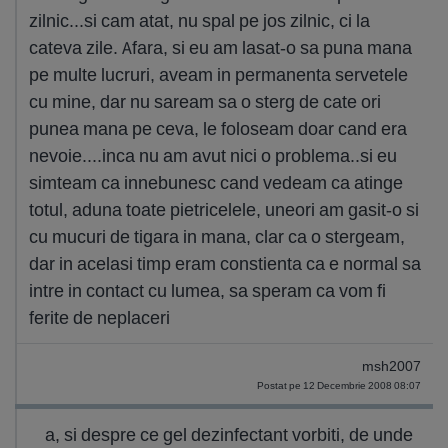
zilnic...si cam atat, nu spal pe jos zilnic, ci la
cateva zile. Afara, si eu am lasat-o sa puna mana
pe multe lucruri, aveam in permanenta servetele
cu mine, dar nu saream sa o sterg de cate ori
punea mana pe ceva, le foloseam doar cand era
nevoie....inca nu am avut nici o problema..si eu
simteam ca innebunesc cand vedeam ca atinge
totul, aduna toate pietricelele, uneori am gasit-o si
cu mucuri de tigara in mana, clar ca o stergeam,
dar in acelasi timp eram constienta ca e normal sa
intre in contact cu lumea, sa speram ca vom fi
ferite de neplaceri
msh2007
Postat pe 12 Decembrie 2008 08:07
a, si despre ce gel dezinfectant vorbiti, de unde