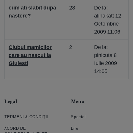
cum ati slabit dupa
28
De la:
nastere?
alinakatt 12
Octombrie
2009 11:06
Clubul mamicilor
2
De la:
care au nascut la
pinicuta 8
Giulesti
Iulie 2009
14:05
Legal
Menu
TERMENI & CONDIȚII
Special
ACORD DE
Life