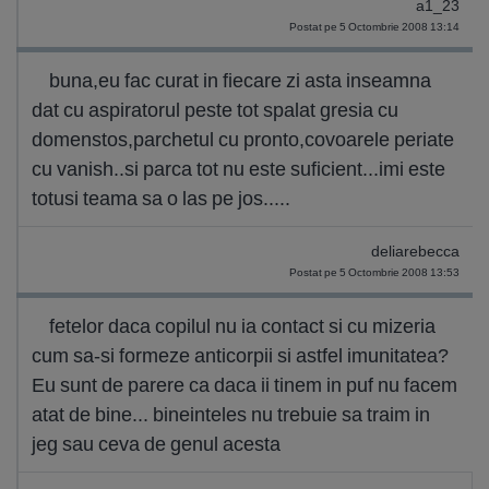
a1_23
Postat pe 5 Octombrie 2008 13:14
buna,eu fac curat in fiecare zi asta inseamna
dat cu aspiratorul peste tot spalat gresia cu
domenstos,parchetul cu pronto,covoarele periate
cu vanish..si parca tot nu este suficient...imi este
totusi teama sa o las pe jos.....
deliarebecca
Postat pe 5 Octombrie 2008 13:53
fetelor daca copilul nu ia contact si cu mizeria
cum sa-si formeze anticorpii si astfel imunitatea?
Eu sunt de parere ca daca ii tinem in puf nu facem
atat de bine... bineinteles nu trebuie sa traim in
jeg sau ceva de genul acesta