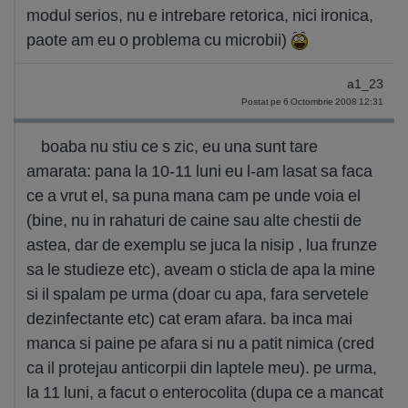
modul serios, nu e intrebare retorica, nici ironica,
paote am eu o problema cu microbii)
a1_23
Postat pe 6 Octombrie 2008 12:31
boaba nu stiu ce s zic, eu una sunt tare
amarata: pana la 10-11 luni eu l-am lasat sa faca
ce a vrut el, sa puna mana cam pe unde voia el
(bine, nu in rahaturi de caine sau alte chestii de
astea, dar de exemplu se juca la nisip , lua frunze
sa le studieze etc), aveam o sticla de apa la mine
si il spalam pe urma (doar cu apa, fara servetele
dezinfectante etc) cat eram afara. ba inca mai
manca si paine pe afara si nu a patit nimica (cred
ca il protejau anticorpii din laptele meu). pe urma,
la 11 luni, a facut o enterocolita (dupa ce a mancat