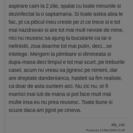
aspirare cam la 2 zile, spalat cu toate minunile si
dezinfectat la o saptamana. Si toate astea abia le
fac, pt ca piticul meu creste pe zi ce trece si e tot
mai nazdravan si are tot mai mult nevoie de mine,
nici nu reusesc sa ajung la bucatarie ca iar e
nelinistit, ziua doarme tot mai putin, deci...se
intelege. Mergem la plimbare si dimineata si
dupa-masa deci timpul e tot mai scurt, pe treburile
casei, acum nu vreau sa jignesc pe nimeni, dar
are dreptate dandenianca, haideti sa fim realiste,
ca doar de asta suntem aici. Nu zic nu, or fi
mamici mai iuti de mana si pot face mult mai
multe insa eu nu prea reusesc. Toate bune si
scuze daca am jignit pe cineva.
aly_raz
Postat pe 13 Mai 2009 13:46