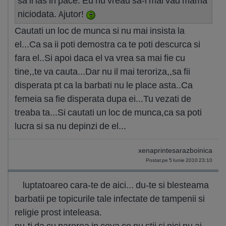
sa il las in pace. Eu nu vreau sa-i mai vad mama
niciodata. Ajutor!
Cautati un loc de munca si nu mai insista la
el...Ca sa ii poti demostra ca te poti descurca si
fara el..Si apoi daca el va vrea sa mai fie cu
tine,,te va cauta...Dar nu il mai teroriza,,sa fii
disperata pt ca la barbati nu le place asta..Ca
femeia sa fie disperata dupa ei...Tu vezati de
treaba ta...Si cautati un loc de munca,ca sa poti
lucra si sa nu depinzi de el...
xenaprintesarazboinica
Postat pe 5 Iunie 2010 23:10
luptatoareo cara-te de aici... du-te si blesteama
barbatii pe topicurile tale infectate de tampenii si
religie prost inteleasa.
nu-ti da cu parerea in ceva ce nu stii si nici nu ai