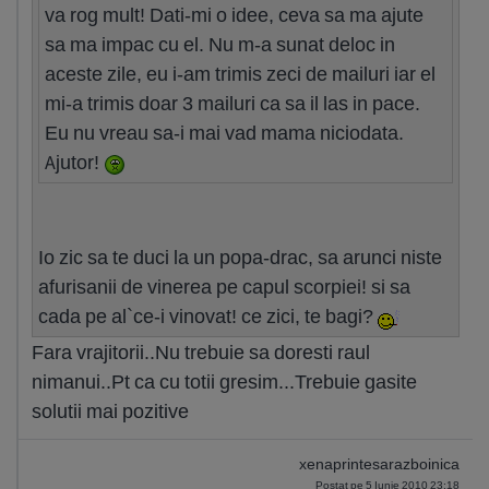
va rog mult! Dati-mi o idee, ceva sa ma ajute
sa ma impac cu el. Nu m-a sunat deloc in
aceste zile, eu i-am trimis zeci de mailuri iar el
mi-a trimis doar 3 mailuri ca sa il las in pace.
Eu nu vreau sa-i mai vad mama niciodata.
Ajutor!
Io zic sa te duci la un popa-drac, sa arunci niste
afurisanii de vinerea pe capul scorpiei! si sa
cada pe al`ce-i vinovat! ce zici, te bagi?
Fara vrajitorii..Nu trebuie sa doresti raul
nimanui..Pt ca cu totii gresim...Trebuie gasite
solutii mai pozitive
xenaprintesarazboinica
Postat pe 5 Iunie 2010 23:18