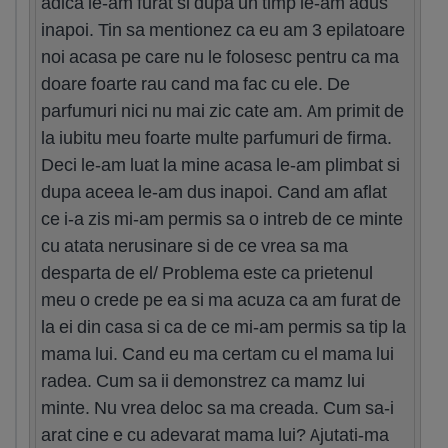
adica le-am furat si dupa un timp le-am adus
inapoi. Tin sa mentionez ca eu am 3 epilatoare
noi acasa pe care nu le folosesc pentru ca ma
doare foarte rau cand ma fac cu ele. De
parfumuri nici nu mai zic cate am. Am primit de
la iubitu meu foarte multe parfumuri de firma.
Deci le-am luat la mine acasa le-am plimbat si
dupa aceea le-am dus inapoi. Cand am aflat
ce i-a zis mi-am permis sa o intreb de ce minte
cu atata nerusinare si de ce vrea sa ma
desparta de el/ Problema este ca prietenul
meu o crede pe ea si ma acuza ca am furat de
la ei din casa si ca de ce mi-am permis sa tip la
mama lui. Cand eu ma certam cu el mama lui
radea. Cum sa ii demonstrez ca mamz lui
minte. Nu vrea deloc sa ma creada. Cum sa-i
arat cine e cu adevarat mama lui? Ajutati-ma