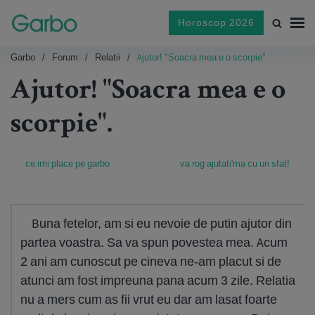
Horoscop 2026
Garbo
Forum
Relatii
Ajutor! "Soacra mea e o scorpie".
Ajutor! "Soacra mea e o
scorpie".
ce imi place pe garbo
va rog ajutati'ma cu un sfat!
Buna fetelor, am si eu nevoie de putin ajutor din
partea voastra. Sa va spun povestea mea. Acum
2 ani am cunoscut pe cineva ne-am placut si de
atunci am fost impreuna pana acum 3 zile. Relatia
nu a mers cum as fii vrut eu dar am lasat foarte