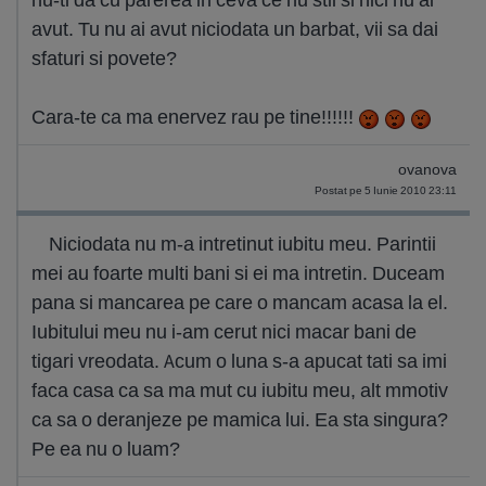
avut. Tu nu ai avut niciodata un barbat, vii sa dai
sfaturi si povete?
Cara-te ca ma enervez rau pe tine!!!!!!
ovanova
Postat pe 5 Iunie 2010 23:11
Niciodata nu m-a intretinut iubitu meu. Parintii
mei au foarte multi bani si ei ma intretin. Duceam
pana si mancarea pe care o mancam acasa la el.
Iubitului meu nu i-am cerut nici macar bani de
tigari vreodata. Acum o luna s-a apucat tati sa imi
faca casa ca sa ma mut cu iubitu meu, alt mmotiv
ca sa o deranjeze pe mamica lui. Ea sta singura?
Pe ea nu o luam?