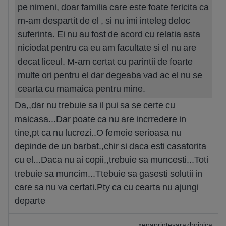
pe nimeni, doar familia care este foate fericita ca
m-am despartit de el , si nu imi inteleg deloc
suferinta. Ei nu au fost de acord cu relatia asta
niciodat pentru ca eu am facultate si el nu are
decat liceul. M-am certat cu parintii de foarte
multe ori pentru el dar degeaba vad ac el nu se
cearta cu mamaica pentru mine.
Da,,dar nu trebuie sa il pui sa se certe cu
maicasa...Dar poate ca nu are incrredere in
tine,pt ca nu lucrezi..O femeie serioasa nu
depinde de un barbat.,chir si daca esti casatorita
cu el...Daca nu ai copii,,trebuie sa muncesti...Toti
trebuie sa muncim...Ttebuie sa gasesti solutii in
care sa nu va certati.Pty ca cu cearta nu ajungi
departe
xenaprintesarazboinica