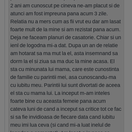
2 ani am cunoscut pe cineva ne-am placut si de
atunci am fost impreuna pana acum 3 zile.
Relatia nu a mers cum as fii vrut eu dar am lasat
foarte mult de la mine si am rezistat pana acum.
Deja ne faceam planuri de casatorie. Chiar si un
ienl de logodna mi-a dat. Dupa un an de relatie
am hotarat sa ma mut la el, asta insemnand sa
dorm la el si ziua sa ma duc la mine acasa. El
sta cu minunata lui mama, care este cunostinta
de familie cu parintii mei, asa cunoscandu-ma
cu iubitu meu. Parintii lui sunt divortati de aceea
el sta cu mama lui. La inceput m-am inteles
foarte bine cu aceasta femeie pana acum
cateva luni de cand a inceput sa critice tot ce fac
si sa fie invidioasa de fiecare data cand iubitu
meu imi lua ceva (si cand mi-a luat inelul de