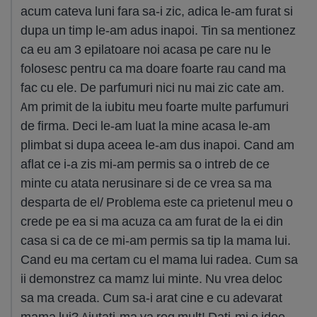
acum cateva luni fara sa-i zic, adica le-am furat si
dupa un timp le-am adus inapoi. Tin sa mentionez
ca eu am 3 epilatoare noi acasa pe care nu le
folosesc pentru ca ma doare foarte rau cand ma
fac cu ele. De parfumuri nici nu mai zic cate am.
Am primit de la iubitu meu foarte multe parfumuri
de firma. Deci le-am luat la mine acasa le-am
plimbat si dupa aceea le-am dus inapoi. Cand am
aflat ce i-a zis mi-am permis sa o intreb de ce
minte cu atata nerusinare si de ce vrea sa ma
desparta de el/ Problema este ca prietenul meu o
crede pe ea si ma acuza ca am furat de la ei din
casa si ca de ce mi-am permis sa tip la mama lui.
Cand eu ma certam cu el mama lui radea. Cum sa
ii demonstrez ca mamz lui minte. Nu vrea deloc
sa ma creada. Cum sa-i arat cine e cu adevarat
mama lui? Ajutati-ma va rog mult! Dati-mi o idee,