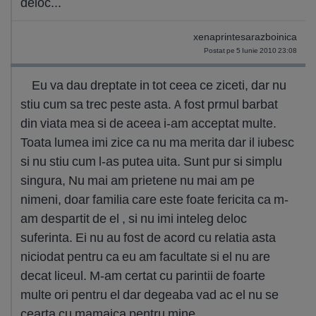
deloc...
xenaprintesarazboinica
Postat pe 5 Iunie 2010 23:08
Eu va dau dreptate in tot ceea ce ziceti, dar nu
stiu cum sa trec peste asta. A fost prmul barbat
din viata mea si de aceea i-am acceptat multe.
Toata lumea imi zice ca nu ma merita dar il iubesc
si nu stiu cum l-as putea uita. Sunt pur si simplu
singura, Nu mai am prietene nu mai am pe
nimeni, doar familia care este foate fericita ca m-
am despartit de el , si nu imi inteleg deloc
suferinta. Ei nu au fost de acord cu relatia asta
niciodat pentru ca eu am facultate si el nu are
decat liceul. M-am certat cu parintii de foarte
multe ori pentru el dar degeaba vad ac el nu se
cearta cu mamaica pentru mine.