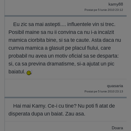
kamy88
Postat pe 5 Iunie 2010 23:12
Eu zic sa mai astepti.... influentele vin si trec.
Posibil maine sa nu ii convina ca nu i-a incalzit
mamica ciorbita bine, si sa te caute. Asta daca nu
cumva mamica a glasuit pe placul fiului, care
probabil nu avea un motiv oficial sa se desparta:
si, ca sa previna dramatisme, si-a ajutat un pic
baiatul.
quasaria
Postat pe 5 Iunie 2010 23:13
Hai mai Kamy. Ce-i cu tine? Nu poti fi atat de
disperata dupa un baiat. Zau asa.
Doara