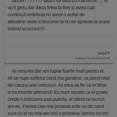
sincer??????? lasa-l sa stea cu mama lui,.....iti
va fi greu,dar daca tinea la tine si avea rupt
cordonul ombilical nu avea o astfel de
atitudine.viata si fericirea ta nu se opreste la acest
individ.scucces!!!!
ladyDY
Postat pe 5 Iunie 2010 22:55
As renunta dar am luptat foarte mult pentru el.
Mi se rupe sufletul cand ma gandesc ca pierd totul
din cauza unei minciuni. As vrea sa fie ca in filme
si sa triumfe adevarul! Eu sunt socata ca el poate
crede o minciuna asa puerila, el stiind ce lucruri
am eu. Partea cea mai proasta este ca de cand
sunt cu el nu mai am nici o prietena, servici nu imi