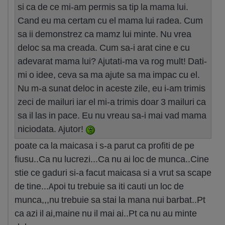
si ca de ce mi-am permis sa tip la mama lui.
Cand eu ma certam cu el mama lui radea. Cum
sa ii demonstrez ca mamz lui minte. Nu vrea
deloc sa ma creada. Cum sa-i arat cine e cu
adevarat mama lui? Ajutati-ma va rog mult! Dati-
mi o idee, ceva sa ma ajute sa ma impac cu el.
Nu m-a sunat deloc in aceste zile, eu i-am trimis
zeci de mailuri iar el mi-a trimis doar 3 mailuri ca
sa il las in pace. Eu nu vreau sa-i mai vad mama
niciodata. Ajutor!
poate ca la maicasa i s-a parut ca profiti de pe
fiusu..Ca nu lucrezi...Ca nu ai loc de munca..Cine
stie ce gaduri si-a facut maicasa si a vrut sa scape
de tine...Apoi tu trebuie sa iti cauti un loc de
munca,,,nu trebuie sa stai la mana nui barbat..Pt
ca azi il ai,maine nu il mai ai..Pt ca nu au minte