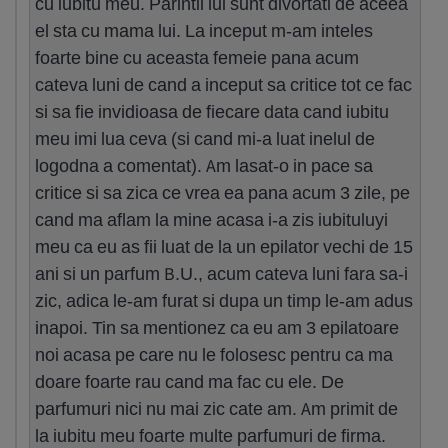
cu iubitu meu. Parintii lui sunt divortati de aceea
el sta cu mama lui. La inceput m-am inteles
foarte bine cu aceasta femeie pana acum
cateva luni de cand a inceput sa critice tot ce fac
si sa fie invidioasa de fiecare data cand iubitu
meu imi lua ceva (si cand mi-a luat inelul de
logodna a comentat). Am lasat-o in pace sa
critice si sa zica ce vrea ea pana acum 3 zile, pe
cand ma aflam la mine acasa i-a zis iubituluyi
meu ca eu as fii luat de la un epilator vechi de 15
ani si un parfum B.U., acum cateva luni fara sa-i
zic, adica le-am furat si dupa un timp le-am adus
inapoi. Tin sa mentionez ca eu am 3 epilatoare
noi acasa pe care nu le folosesc pentru ca ma
doare foarte rau cand ma fac cu ele. De
parfumuri nici nu mai zic cate am. Am primit de
la iubitu meu foarte multe parfumuri de firma.