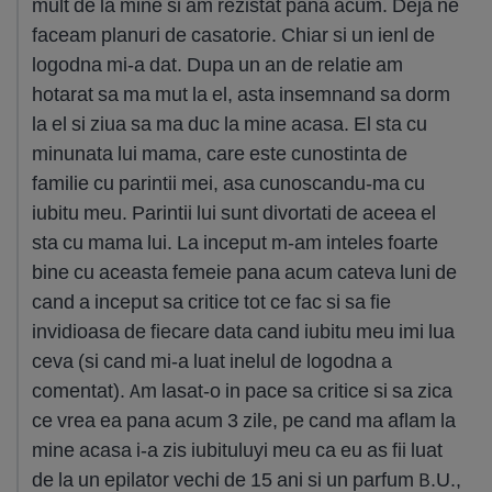
mult de la mine si am rezistat pana acum. Deja ne
faceam planuri de casatorie. Chiar si un ienl de
logodna mi-a dat. Dupa un an de relatie am
hotarat sa ma mut la el, asta insemnand sa dorm
la el si ziua sa ma duc la mine acasa. El sta cu
minunata lui mama, care este cunostinta de
familie cu parintii mei, asa cunoscandu-ma cu
iubitu meu. Parintii lui sunt divortati de aceea el
sta cu mama lui. La inceput m-am inteles foarte
bine cu aceasta femeie pana acum cateva luni de
cand a inceput sa critice tot ce fac si sa fie
invidioasa de fiecare data cand iubitu meu imi lua
ceva (si cand mi-a luat inelul de logodna a
comentat). Am lasat-o in pace sa critice si sa zica
ce vrea ea pana acum 3 zile, pe cand ma aflam la
mine acasa i-a zis iubituluyi meu ca eu as fii luat
de la un epilator vechi de 15 ani si un parfum B.U.,