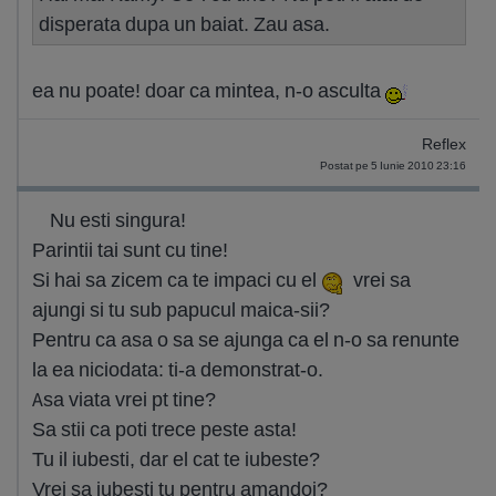
disperata dupa un baiat. Zau asa.
ea nu poate! doar ca mintea, n-o asculta
Reflex
Postat pe 5 Iunie 2010 23:16
Nu esti singura!
Parintii tai sunt cu tine!
Si hai sa zicem ca te impaci cu el
vrei sa
ajungi si tu sub papucul maica-sii?
Pentru ca asa o sa se ajunga ca el n-o sa renunte
la ea niciodata: ti-a demonstrat-o.
Asa viata vrei pt tine?
Sa stii ca poti trece peste asta!
Tu il iubesti, dar el cat te iubeste?
Vrei sa iubesti tu pentru amandoi?