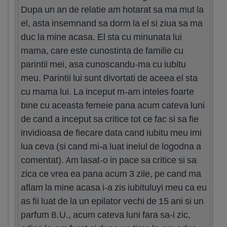
Dupa un an de relatie am hotarat sa ma mut la
el, asta insemnand sa dorm la el si ziua sa ma
duc la mine acasa. El sta cu minunata lui
mama, care este cunostinta de familie cu
parintii mei, asa cunoscandu-ma cu iubitu
meu. Parintii lui sunt divortati de aceea el sta
cu mama lui. La inceput m-am inteles foarte
bine cu aceasta femeie pana acum cateva luni
de cand a inceput sa critice tot ce fac si sa fie
invidioasa de fiecare data cand iubitu meu imi
lua ceva (si cand mi-a luat inelul de logodna a
comentat). Am lasat-o in pace sa critice si sa
zica ce vrea ea pana acum 3 zile, pe cand ma
aflam la mine acasa i-a zis iubituluyi meu ca eu
as fii luat de la un epilator vechi de 15 ani si un
parfum B.U., acum cateva luni fara sa-i zic,