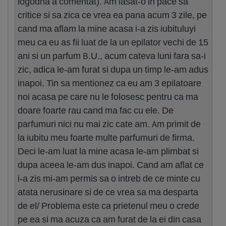
logodna a comentat). Am lasat-o in pace sa
critice si sa zica ce vrea ea pana acum 3 zile, pe
cand ma aflam la mine acasa i-a zis iubituluyi
meu ca eu as fii luat de la un epilator vechi de 15
ani si un parfum B.U., acum cateva luni fara sa-i
zic, adica le-am furat si dupa un timp le-am adus
inapoi. Tin sa mentionez ca eu am 3 epilatoare
noi acasa pe care nu le folosesc pentru ca ma
doare foarte rau cand ma fac cu ele. De
parfumuri nici nu mai zic cate am. Am primit de
la iubitu meu foarte multe parfumuri de firma.
Deci le-am luat la mine acasa le-am plimbat si
dupa aceea le-am dus inapoi. Cand am aflat ce
i-a zis mi-am permis sa o intreb de ce minte cu
atata nerusinare si de ce vrea sa ma desparta
de el/ Problema este ca prietenul meu o crede
pe ea si ma acuza ca am furat de la ei din casa