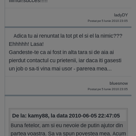
filmul!succes!!!!!
ladyDY
Postat pe 5 Iunie 2010 23:05
Adica tu ai renuntat la tot pt el si el la nimic???
Ehhhhh! Lasa!
Gandeste-te ca ai fost in alta tara si de aia ai
pierdut contactul cu prietenii, iar daca iti gasesti
un job o sa-ti vina mai usor - parerea mea...
bluesnow
Postat pe 5 Iunie 2010 23:05
De la: kamy88, la data 2010-06-05 22:47:05
Buna fetelor, am si eu nevoie de putin ajutor din
partea voastra. Sa va spun povestea mea. Acum