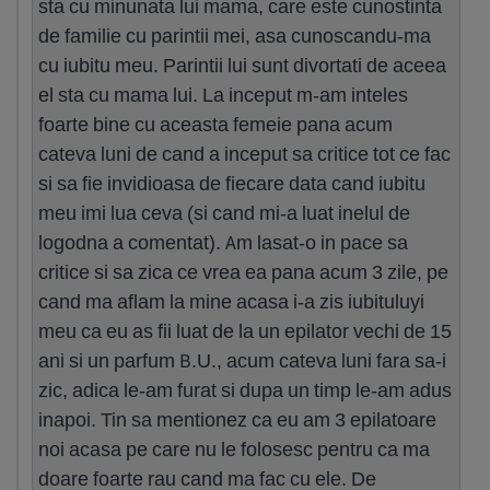
sta cu minunata lui mama, care este cunostinta
de familie cu parintii mei, asa cunoscandu-ma
cu iubitu meu. Parintii lui sunt divortati de aceea
el sta cu mama lui. La inceput m-am inteles
foarte bine cu aceasta femeie pana acum
cateva luni de cand a inceput sa critice tot ce fac
si sa fie invidioasa de fiecare data cand iubitu
meu imi lua ceva (si cand mi-a luat inelul de
logodna a comentat). Am lasat-o in pace sa
critice si sa zica ce vrea ea pana acum 3 zile, pe
cand ma aflam la mine acasa i-a zis iubituluyi
meu ca eu as fii luat de la un epilator vechi de 15
ani si un parfum B.U., acum cateva luni fara sa-i
zic, adica le-am furat si dupa un timp le-am adus
inapoi. Tin sa mentionez ca eu am 3 epilatoare
noi acasa pe care nu le folosesc pentru ca ma
doare foarte rau cand ma fac cu ele. De