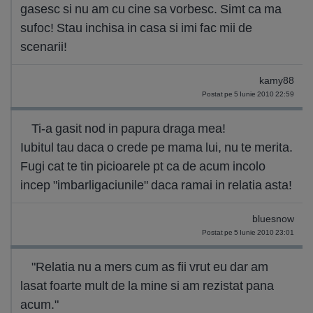
gasesc si nu am cu cine sa vorbesc. Simt ca ma
sufoc! Stau inchisa in casa si imi fac mii de
scenarii!
kamy88
Postat pe 5 Iunie 2010 22:59
Ti-a gasit nod in papura draga mea!
Iubitul tau daca o crede pe mama lui, nu te merita.
Fugi cat te tin picioarele pt ca de acum incolo
incep "imbarligaciunile" daca ramai in relatia asta!
bluesnow
Postat pe 5 Iunie 2010 23:01
"Relatia nu a mers cum as fii vrut eu dar am
lasat foarte mult de la mine si am rezistat pana
acum."