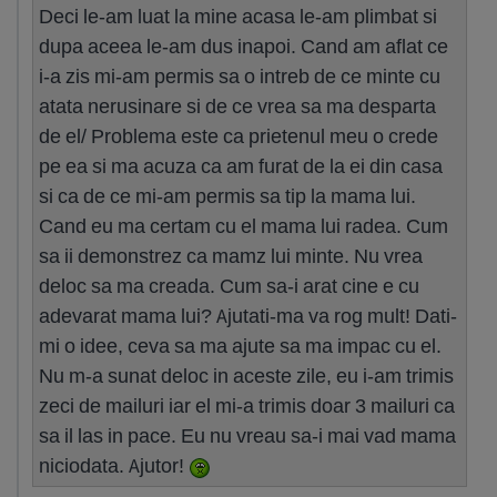
Deci le-am luat la mine acasa le-am plimbat si
dupa aceea le-am dus inapoi. Cand am aflat ce
i-a zis mi-am permis sa o intreb de ce minte cu
atata nerusinare si de ce vrea sa ma desparta
de el/ Problema este ca prietenul meu o crede
pe ea si ma acuza ca am furat de la ei din casa
si ca de ce mi-am permis sa tip la mama lui.
Cand eu ma certam cu el mama lui radea. Cum
sa ii demonstrez ca mamz lui minte. Nu vrea
deloc sa ma creada. Cum sa-i arat cine e cu
adevarat mama lui? Ajutati-ma va rog mult! Dati-
mi o idee, ceva sa ma ajute sa ma impac cu el.
Nu m-a sunat deloc in aceste zile, eu i-am trimis
zeci de mailuri iar el mi-a trimis doar 3 mailuri ca
sa il las in pace. Eu nu vreau sa-i mai vad mama
niciodata. Ajutor!