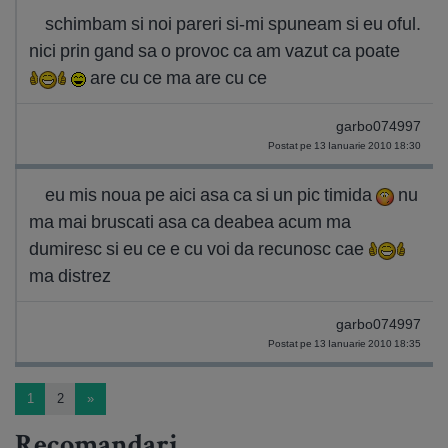
schimbam si noi pareri si-mi spuneam si eu oful.
nici prin gand sa o provoc ca am vazut ca poate
are cu ce ma are cu ce
garbo074997
Postat pe 13 Ianuarie 2010 18:30
eu mis noua pe aici asa ca si un pic timida
nu
ma mai bruscati asa ca deabea acum ma
dumiresc si eu ce e cu voi da recunosc cae
ma distrez
garbo074997
Postat pe 13 Ianuarie 2010 18:35
1
2
»
Recomandari