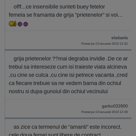
offf...ce insensibile sunteti buey fetelor
femeia se framanta de grija "prietenelor" si voi...
eladaela
Postat pe 13 Ianuarie 2010 12:32
grija prietenelor ??mai degraba invidie .De ce ar
trebui sa intereseze cum isi traieste viata alcineva
,cu cine se culca ,cu cine isi petrece vacanta ,cred
ca fiecare trebuie sa ne vedem barna din ochiul
nostru si dupa gunoiul din ochiul vecinului
garbo032800
Postat pe 13 Ianuarie 2010 12:39
as zice ca termenul de "amanti" este incorect.
cele doua femei sunt libere de contract