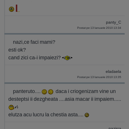
panty_C
Postat pe 13 Ianuarie 2010 13:34
nazi,ce faci mami?
esti ok?
cand zici ca-i impaiezi?
eladaela
Postat pe 13 Ianuarie 2010 13:35
panteruto....
daca i criogenizam vine un
desteptsi ii dezgheata ....asia macar ii impaiem.....
elutza acu lucru la chestia asta....
nazirra