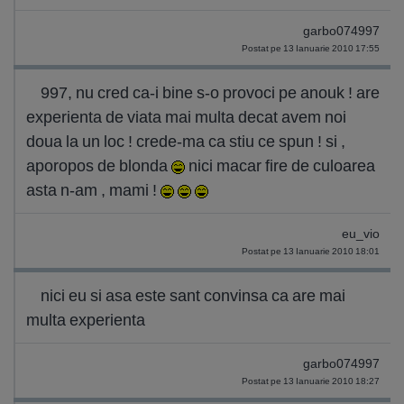
garbo074997
Postat pe 13 Ianuarie 2010 17:55
997, nu cred ca-i bine s-o provoci pe anouk ! are
experienta de viata mai multa decat avem noi
doua la un loc ! crede-ma ca stiu ce spun ! si ,
aporopos de blonda
nici macar fire de culoarea
asta n-am , mami !
eu_vio
Postat pe 13 Ianuarie 2010 18:01
nici eu si asa este sant convinsa ca are mai
multa experienta
garbo074997
Postat pe 13 Ianuarie 2010 18:27