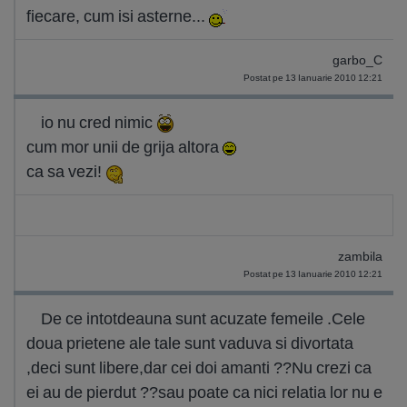
fiecare, cum isi asterne...
garbo_C
Postat pe 13 Ianuarie 2010 12:21
io nu cred nimic
cum mor unii de grija altora
ca sa vezi!
zambila
Postat pe 13 Ianuarie 2010 12:21
De ce intotdeauna sunt acuzate femeile .Cele
doua prietene ale tale sunt vaduva si divortata
,deci sunt libere,dar cei doi amanti ??Nu crezi ca
ei au de pierdut ??sau poate ca nici relatia lor nu e