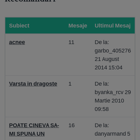
Subiect
Mesaje
Ultimul Mesaj
acnee
11
De la:
garbo_405276
21 August
2014 15:04
Varsta in dragoste
1
De la:
byanka_rcv 29
Martie 2010
09:58
POATE CINEVA SA-
16
De la:
MI SPUNA UN
danyarmand 5