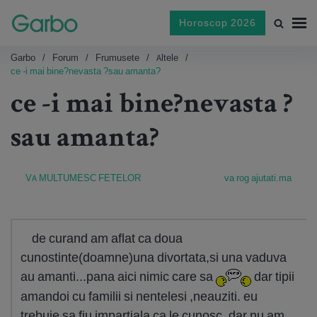
Horoscop 2026
Garbo
Forum
Frumusete
Altele
ce -i mai bine?nevasta ?sau amanta?
ce -i mai bine?nevasta ?
sau amanta?
VA MULTUMESC FETELOR
va rog ajutati.ma
de curand am aflat ca doua
cunostinte(doamne)una divortata,si una vaduva
au amanti...pana aici nimic care sa
dar tipii
amandoi cu familii si nentelesi ,neauziti. eu
trebuie sa fiu impartiala ca le cunosc, dar nu am