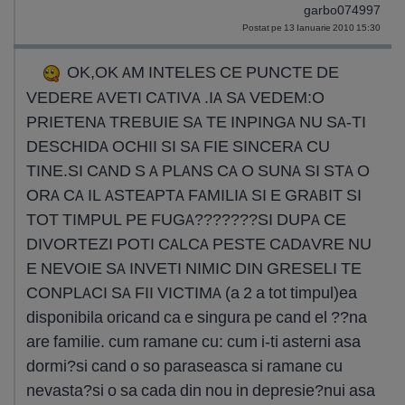
garbo074997
Postat pe 13 Ianuarie 2010 15:30
OK,OK AM INTELES CE PUNCTE DE
VEDERE AVETI CATIVA .IA SA VEDEM:O
PRIETENA TREBUIE SA TE INPINGA NU SA-TI
DESCHIDA OCHII SI SA FIE SINCERA CU
TINE.SI CAND S A PLANS CA O SUNA SI STA O
ORA CA IL ASTEAPTA FAMILIA SI E GRABIT SI
TOT TIMPUL PE FUGA???????SI DUPA CE
DIVORTEZI POTI CALCA PESTE CADAVRE NU
E NEVOIE SA INVETI NIMIC DIN GRESELI TE
CONPLACI SA FII VICTIMA (a 2 a tot timpul)ea
disponibila oricand ca e singura pe cand el ??na
are familie. cum ramane cu: cum i-ti asterni asa
dormi?si cand o so paraseasca si ramane cu
nevasta?si o sa cada din nou in depresie?nui asa