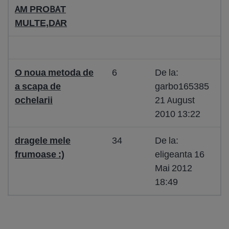
AM PROBAT
MULTE,DAR
O noua metoda de
6
De la:
a scapa de
garbo165385
ochelarii
21 August
2010 13:22
dragele mele
34
De la:
frumoase :)
eligeanta 16
Mai 2012
18:49