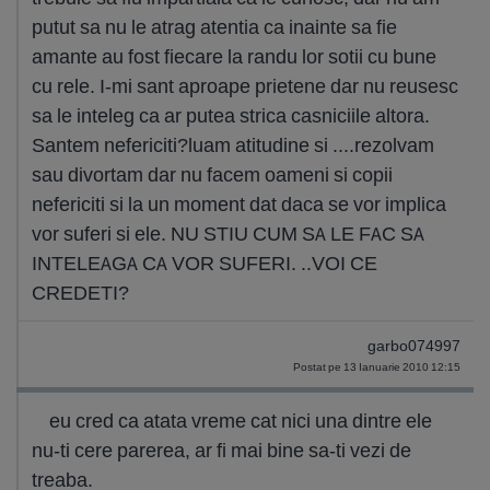
putut sa nu le atrag atentia ca inainte sa fie
amante au fost fiecare la randu lor sotii cu bune
cu rele. I-mi sant aproape prietene dar nu reusesc
sa le inteleg ca ar putea strica casniciile altora.
Santem nefericiti?luam atitudine si ....rezolvam
sau divortam dar nu facem oameni si copii
nefericiti si la un moment dat daca se vor implica
vor suferi si ele. NU STIU CUM SA LE FAC SA
INTELEAGA CA VOR SUFERI. ..VOI CE
CREDETI?
garbo074997
Postat pe 13 Ianuarie 2010 12:15
eu cred ca atata vreme cat nici una dintre ele
nu-ti cere parerea, ar fi mai bine sa-ti vezi de
treaba.