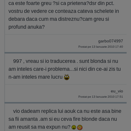
ca este foarte greu ?si ca prietena?dsr din pct.
vostru de vedere ce conteaza cateva schelete in
debara daca cum ma distreznu?cam greu si
profund anuka?
garbo074997
Postat pe 13 Ianuarie 2010 17:40
997 , vreau si io traducerea . sunt blonda si nu
am inteles care-i problema...si nici din ce-ai zis tu
n-am inteles mare lucru
eu_vio
Postat pe 13 Ianuarie 2010 17:51
vio dadeam replica lui aouk ca nu este asa bine
sa fii amanta .am si eu ceva fire blonde daca nu
am reusit sa ma expun nu?