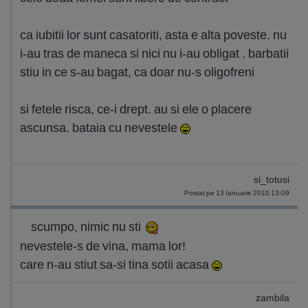
ca iubitii lor sunt casatoriti, asta e alta poveste. nu
i-au tras de maneca si nici nu i-au obligat . barbatii
stiu in ce s-au bagat, ca doar nu-s oligofreni
si fetele risca, ce-i drept. au si ele o placere
ascunsa. bataia cu nevestele
si_totusi
Postat pe 13 Ianuarie 2010 13:09
scumpo, nimic nu sti
nevestele-s de vina, mama lor!
care n-au stiut sa-si tina sotii acasa
zambila