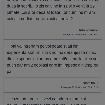
duca la socrii....o zis ca vine la 11 si o venit la 12
jumate....si s-or decalat toate...oricum, nu m-am
culcat imediat...ne-am culcat pe la 2....
tutankhamon
Postat pe 22 Noiembrie 2009 13:41
pai va intrebam pe voi poate stiati din
experienta.stati linistiti k nu ma deranjeaza nimic
din ce spuneti chiar ma amuzati!as mai lalai cu voi
putin dar am 2 copilasi care imi rapesc din timp.pa
pa
cosmina12
Postat pe 22 Noiembrie 2009 13:49
cozmina...puiu.....vezi ca printre glume si