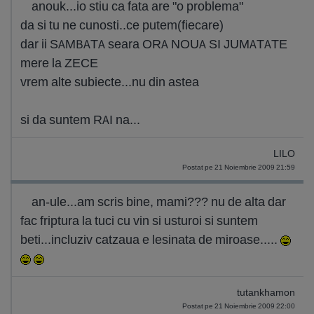
anouk...io stiu ca fata are "o problema"
da si tu ne cunosti..ce putem(fiecare)
dar ii SAMBATA seara ORA NOUA SI JUMATATE
mere la ZECE
vrem alte subiecte...nu din astea
si da suntem RAI na...
LILO
Postat pe 21 Noiembrie 2009 21:59
an-ule...am scris bine, mami??? nu de alta dar
fac friptura la tuci cu vin si usturoi si suntem
beti...incluziv catzaua e lesinata de miroase.....
tutankhamon
Postat pe 21 Noiembrie 2009 22:00