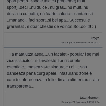
sport pentru zonele tale cu probleme( mult
sport]..deci ..nu dulce , nu gras...nu mult..nu
des...nu cu pofta, nu foarte caloric ...cantaresti
..mananci ..faci sport..si bei apa...Succesul e
grarantat , e doar chestie de vointa! So..do it!! :-)
reyya
Postat pe 21 Noiembrie 2009 21:53
ia matalutza asea....un facalet - popular i se mai
zice si sucitor - si tavaleste-l prin zonele
esentiale...maseaza-te singura cu el.....sau
danseaza pana curg apele, infasurand zonele
care te intereseaza in folie din aia alimentara...aia
transparenta...
tutankhamon
Postat pe 21 Noiembrie 2009 21:54