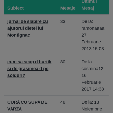
Ultimul
Subiect
Mesaje
Mesaj
jurnal de slabire cu
33
De la:
ajutorul dietei lui
ramonaaaa
Montignac
27
Februarie
2013 15:03
cum sa scap d burtik
80
De la:
si de grasimea d pe
cosmina12
solduri?
16
Februarie
2017 14:38
CURA CU SUPA DE
48
De la: 13
VARZA
Noiembrie