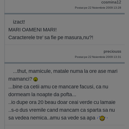
cosmina12
Postat pe 22 Noiembrie 2009 13:28
izact!
MARI OAMENI MARI!
Caracterele tre' sa fie pe masura,nu?!
preciouss
Postat pe 22 Noiembrie 2009 13:31
...thut, mamicule, matale numa la ore ase mari
mamanci?
...bine ca cetii amu ce mancare facusi, ca nu
dormeam la noapte da pofta...
..io dupe ora 20 beau doar ceai verde cu lamaie
..s-o dus vremile cand mancam ca sparta sa nu
sa vedea nemica..amu sa vede sa apa