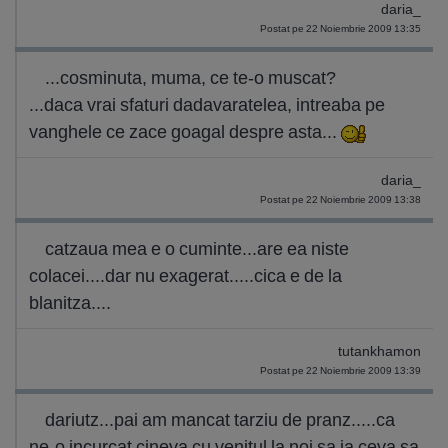
daria_
Postat pe 22 Noiembrie 2009 13:35
...cosminuta, muma, ce te-o muscat?
...daca vrai sfaturi dadavaratelea, intreaba pe
vanghele ce zace goagal despre asta...
daria_
Postat pe 22 Noiembrie 2009 13:38
catzaua mea e o cuminte...are ea niste
colacei....dar nu exagerat.....cica e de la
blanitza....
tutankhamon
Postat pe 22 Noiembrie 2009 13:39
dariutz...pai am mancat tarziu de pranz.....ca
ne-o incurcat cineva cu venitul la noi sa ia ceva sa