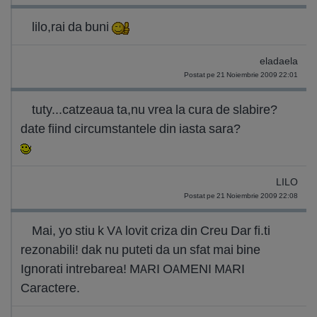
lilo,rai da buni
eladaela
Postat pe 21 Noiembrie 2009 22:01
tuty...catzeaua ta,nu vrea la cura de slabire?
date fiind circumstantele din iasta sara?
LILO
Postat pe 21 Noiembrie 2009 22:08
Mai, yo stiu k VA lovit criza din Creu Dar fi.ti
rezonabili! dak nu puteti da un sfat mai bine
Ignorati intrebarea! MARI OAMENI MARI
Caractere.