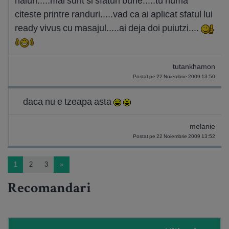
haiuri.....mai sunt si sfaturi bune.....tu numa
citeste printre randuri.....vad ca ai aplicat sfatul lui
ready vivus cu masajul.....ai deja doi puiutzi....
tutankhamon
Postat pe 22 Noiembrie 2009 13:50
daca nu e tzeapa asta
melanie
Postat pe 22 Noiembrie 2009 13:52
1
2
3
»
Recomandari