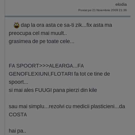
elodia
Postat pe 21 Noiembrie 2009 21:36
dap la ora asta ce sa-ti zik...fix asta ma
preocupa cel mai muult..
grasimea de pe toate cele...
FA SPOORT>>>ALEARGA...FA
GENOFLEXIUNI,FLOTARI fa tot ce tine de
spoort...
si mai ales FUUGI pana pierzi din kile
sau mai simplu...rezolvi cu medicii plasticieni...da
COSTA
hai pa..