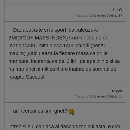
LILO
Postat pe 21 Noiembrie 2009 21:37
Da..apuca-te si fa sport ,calculeaza-ti
BMI(BODY MASS INDEX) si in functie de el
mananca in limita a cca 1400 calorii (per zi
maxim) ,calculeaza la fiecare masa caloriile
mancate, incearca sa bei 3 litrii de apa zilnic si sa
nu mananci nimik cu 4 ore inainte de somnul de
noapte.Succes!
reyya
Postat pe 21 Noiembrie 2009 21:41
ai incercat cu smirghel?
intreb si eu, ca daca ai deschis topicul asta, e clar: