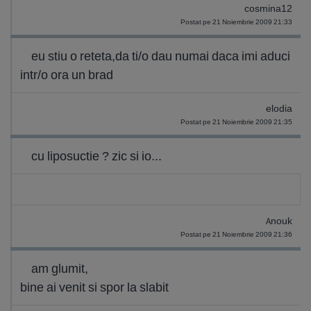
cosmina12
Postat pe 21 Noiembrie 2009 21:33
eu stiu o reteta,da ti/o dau numai daca imi aduci
intr/o ora un brad
elodia
Postat pe 21 Noiembrie 2009 21:35
cu liposuctie ? zic si io...
Anouk
Postat pe 21 Noiembrie 2009 21:36
am glumit,
bine ai venit si spor la slabit