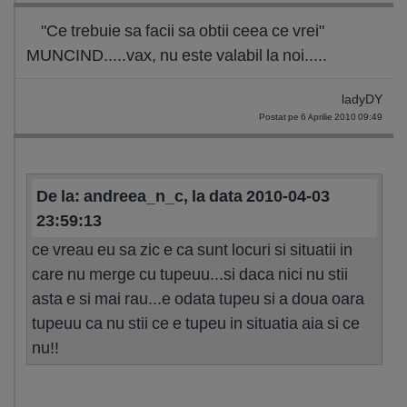
"Ce trebuie sa facii sa obtii ceea ce vrei"
MUNCIND.....vax, nu este valabil la noi.....
ladyDY
Postat pe 6 Aprilie 2010 09:49
De la: andreea_n_c, la data 2010-04-03
23:59:13
ce vreau eu sa zic e ca sunt locuri si situatii in
care nu merge cu tupeuu...si daca nici nu stii
asta e si mai rau...e odata tupeu si a doua oara
tupeuu ca nu stii ce e tupeu in situatia aia si ce
nu!!