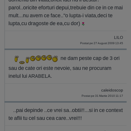
parol..oricite eforturi depui,trebuie din ce in ce mai
mult...nu avem ce face.."o lupta-i viata,deci te
lupta,cu dragoste de ea,cu dor)
LILO
Postat pe 27 August 2009 13:45
ne dam peste cap de 3 ori
sau de cate ori este nevoie, sau ne procuram
inelul lui ARABELA.
caleidoscop
Postat pe 31 Martie 2010 11:17
..pai depinde ..ce vrei sa..obtii!!...si in ce context
te aflii tu cel sau cea care..vrei!!!