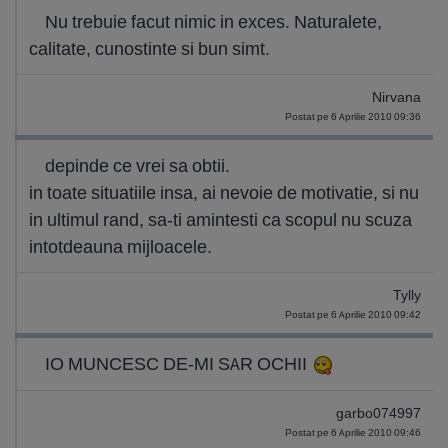
Nu trebuie facut nimic in exces. Naturalete,
calitate, cunostinte si bun simt.
Nirvana
Postat pe 6 Aprilie 2010 09:36
depinde ce vrei sa obtii.
in toate situatiile insa, ai nevoie de motivatie, si nu
in ultimul rand, sa-ti amintesti ca scopul nu scuza
intotdeauna mijloacele.
Tylly
Postat pe 6 Aprilie 2010 09:42
IO MUNCESC DE-MI SAR OCHII
garbo074997
Postat pe 6 Aprilie 2010 09:46