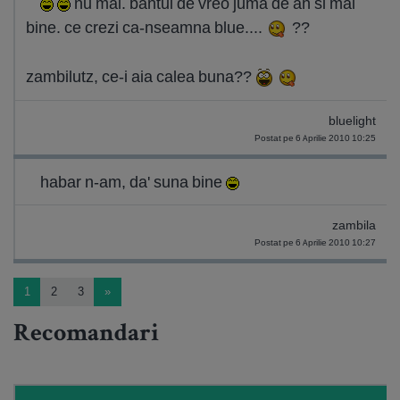
nu mai. bantui de vreo juma de an si mai
bine. ce crezi ca-nseamna blue....
??
zambilutz, ce-i aia calea buna??
bluelight
Postat pe 6 Aprilie 2010 10:25
habar n-am, da' suna bine
zambila
Postat pe 6 Aprilie 2010 10:27
1
2
3
»
Recomandari