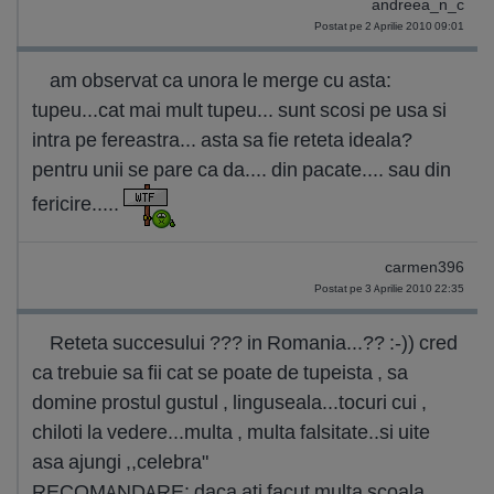
andreea_n_c
Postat pe 2 Aprilie 2010 09:01
am observat ca unora le merge cu asta:
tupeu...cat mai mult tupeu... sunt scosi pe usa si
intra pe fereastra... asta sa fie reteta ideala?
pentru unii se pare ca da.... din pacate.... sau din
fericire.....
carmen396
Postat pe 3 Aprilie 2010 22:35
Reteta succesului ??? in Romania...?? :-)) cred
ca trebuie sa fii cat se poate de tupeista , sa
domine prostul gustul , linguseala...tocuri cui ,
chiloti la vedere...multa , multa falsitate..si uite
asa ajungi ,,celebra"
RECOMANDARE: daca ati facut multa scoala,