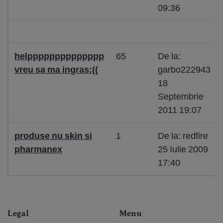
09:36
helpppppppppppppp
65
De la:
vreu sa ma ingras:((
garbo222943
18
Septembrie
2011 19:07
produse nu skin si
1
De la: redfire
pharmanex
25 Iulie 2009
17:40
Legal
Menu