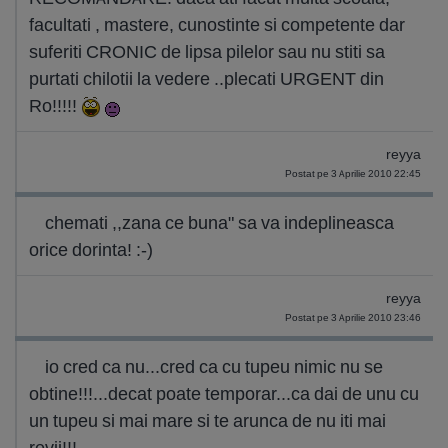
facultati , mastere, cunostinte si competente dar
suferiti CRONIC de lipsa pilelor sau nu stiti sa
purtati chilotii la vedere ..plecati URGENT din
Ro!!!!!
reyya
Postat pe 3 Aprilie 2010 22:45
chemati ,,zana ce buna" sa va indeplineasca
orice dorinta! :-)
reyya
Postat pe 3 Aprilie 2010 23:46
io cred ca nu...cred ca cu tupeu nimic nu se
obtine!!!...decat poate temporar...ca dai de unu cu
un tupeu si mai mare si te arunca de nu iti mai
revii!!!