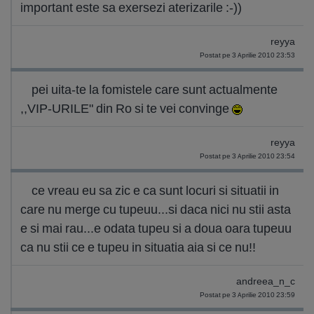
important este sa exersezi aterizarile :-))
reyya
Postat pe 3 Aprilie 2010 23:53
pei uita-te la fomistele care sunt actualmente
,,VIP-URILE" din Ro si te vei convinge
reyya
Postat pe 3 Aprilie 2010 23:54
ce vreau eu sa zic e ca sunt locuri si situatii in
care nu merge cu tupeuu...si daca nici nu stii asta
e si mai rau...e odata tupeu si a doua oara tupeuu
ca nu stii ce e tupeu in situatia aia si ce nu!!
andreea_n_c
Postat pe 3 Aprilie 2010 23:59