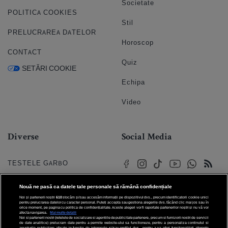
Societate
POLITICA COOKIES
Stil
PRELUCRAREA DATELOR
Horoscop
CONTACT
Quiz
SETĂRI COOKIE
Echipa
Video
Diverse
Social Media
TESTELE GARBO
HOROSCOP
Nouă ne pasă ca datele tale personale să rămână confidențiale
Noi și partenerii noștri
610
stocăm și/sau accesăm informații pe dispozitivul dvs., precum identificatorii cookie unici
HOROSCOPUL IUBIRII
pentru prelucrarea datelor cu caracter personal. Puteți accepta sau gestiona alegerile dvs. făcând clic mai jos sau în
orice moment, pe pagina cu politica de confidențialitate. Aceste alegeri vor fi raportate partenerilor noștri și nu vă vor
afecta navigarea.
Mai multe detalii
Noi si partenerii nostri (retelele de socializare si agentiile de publicitate partenere, precum si furnizorii nostri de servicii
© 2026 Internet Corp SRL
FORUMURI
de date analitice) prelucram date pentru a permite website-ului sa functioneze, pentru a personaliza continutul si
Toate drepturile rezervate
anunturile publicitare afisate in functie de interesele si/sau profilul dvs., pentru a va oferi functionalitati aferente