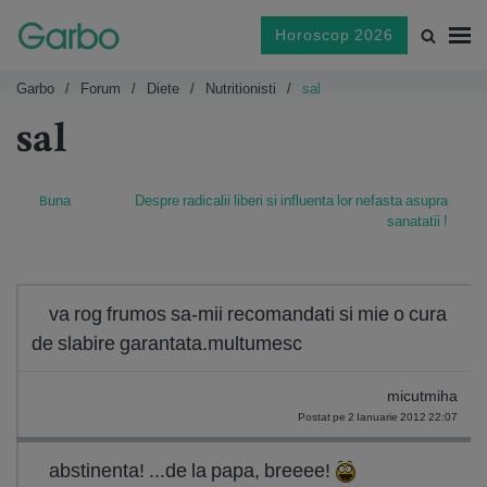
Horoscop 2026
Garbo
Forum
Diete
Nutritionisti
sal
sal
Buna
Despre radicalii liberi si influenta lor nefasta asupra
sanatatii !
va rog frumos sa-mii recomandati si mie o cura
de slabire garantata.multumesc
micutmiha
Postat pe 2 Ianuarie 2012 22:07
abstinenta! ...de la papa, breeee!