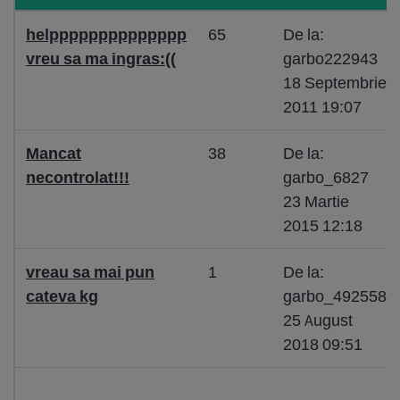
helpppppppppppppp
65
De la:
vreu sa ma ingras:((
garbo222943
18 Septembrie
2011 19:07
Mancat
38
De la:
necontrolat!!!
garbo_6827
23 Martie
2015 12:18
vreau sa mai pun
1
De la:
cateva kg
garbo_492558
25 August
2018 09:51