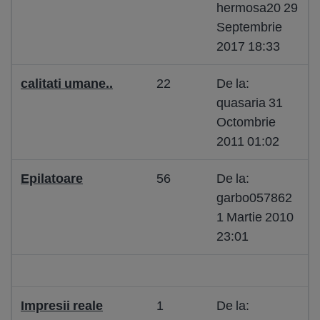
hermosa20 29
Septembrie
2017 18:33
calitati umane..
22
De la:
quasaria 31
Octombrie
2011 01:02
Epilatoare
56
De la:
garbo057862
1 Martie 2010
23:01
Impresii reale
1
De la: