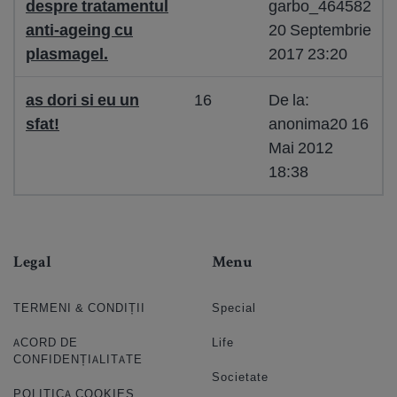
despre tratamentul
garbo_464582
anti-ageing cu
20 Septembrie
plasmagel.
2017 23:20
as dori si eu un
16
De la:
sfat!
anonima20 16
Mai 2012
18:38
Legal
Menu
TERMENI & CONDIȚII
Special
ACORD DE
Life
CONFIDENȚIALITATE
Societate
POLITICA COOKIES