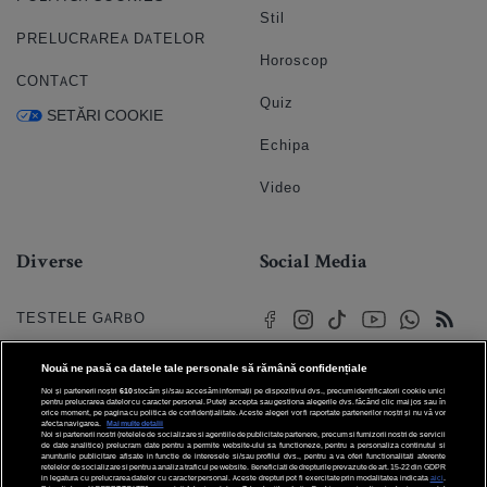
Stil
PRELUCRAREA DATELOR
Horoscop
CONTACT
Quiz
SETĂRI COOKIE
Echipa
Video
Diverse
Social Media
TESTELE GARBO
HOROSCOP
Nouă ne pasă ca datele tale personale să rămână confidențiale
Noi și partenerii noștri
610
stocăm și/sau accesăm informații pe dispozitivul dvs., precum identificatorii cookie unici
HOROSCOPUL IUBIRII
pentru prelucrarea datelor cu caracter personal. Puteți accepta sau gestiona alegerile dvs. făcând clic mai jos sau în
orice moment, pe pagina cu politica de confidențialitate. Aceste alegeri vor fi raportate partenerilor noștri și nu vă vor
afecta navigarea.
Mai multe detalii
Noi si partenerii nostri (retelele de socializare si agentiile de publicitate partenere, precum si furnizorii nostri de servicii
© 2026 Internet Corp SRL
FORUMURI
de date analitice) prelucram date pentru a permite website-ului sa functioneze, pentru a personaliza continutul si
Toate drepturile rezervate
anunturile publicitare afisate in functie de interesele si/sau profilul dvs., pentru a va oferi functionalitati aferente
retelelor de socializare si pentru a analiza traficul pe website. Beneficiati de drepturile prevazute de art. 15-22 din GDPR
in legatura cu prelucrarea datelor cu caracter personal. Aceste drepturi pot fi exercitate prin modalitatea indicata
aici
.