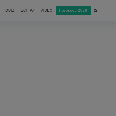
Horoscop 2026
QUIZ
ECHIPA
VIDEO