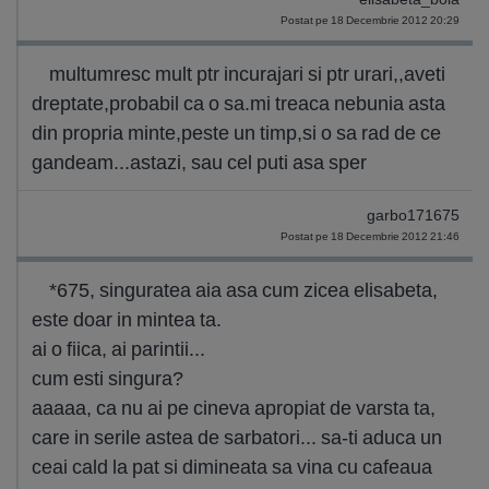
Postat pe 18 Decembrie 2012 20:29
multumresc mult ptr incurajari si ptr urari,,aveti
dreptate,probabil ca o sa.mi treaca nebunia asta
din propria minte,peste un timp,si o sa rad de ce
gandeam...astazi, sau cel puti asa sper
garbo171675
Postat pe 18 Decembrie 2012 21:46
*675, singuratea aia asa cum zicea elisabeta,
este doar in mintea ta.
ai o fiica, ai parintii...
cum esti singura?
aaaaa, ca nu ai pe cineva apropiat de varsta ta,
care in serile astea de sarbatori... sa-ti aduca un
ceai cald la pat si dimineata sa vina cu cafeaua