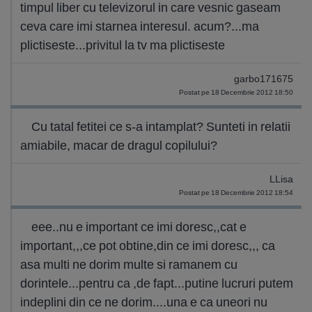
timpul liber cu televizorul in care vesnic gaseam
ceva care imi starnea interesul. acum?...ma
plictiseste...privitul la tv ma plictiseste
garbo171675
Postat pe 18 Decembrie 2012 18:50
Cu tatal fetitei ce s-a intamplat? Sunteti in relatii
amiabile, macar de dragul copilului?
LLisa
Postat pe 18 Decembrie 2012 18:54
eee..nu e important ce imi doresc,,cat e
important,,,ce pot obtine,din ce imi doresc,,, ca
asa multi ne dorim multe si ramanem cu
dorintele...pentru ca ,de fapt...putine lucruri putem
indeplini din ce ne dorim....una e ca uneori nu