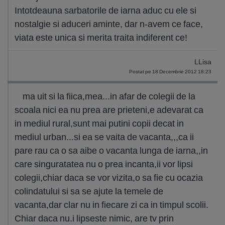
Intotdeauna sarbatorile de iarna aduc cu ele si
nostalgie si aduceri aminte, dar n-avem ce face,
viata este unica si merita traita indiferent ce!
LLisa
Postat pe 18 Decembrie 2012 18:23
ma uit si la fiica,mea...in afar de colegii de la
scoala nici ea nu prea are prieteni,e adevarat ca
in mediul rural,sunt mai putini copii decat in
mediul urban...si ea se vaita de vacanta,,,ca ii
pare rau ca o sa aibe o vacanta lunga de iarna,,in
care singuratatea nu o prea incanta,ii vor lipsi
colegii,chiar daca se vor vizita,o sa fie cu ocazia
colindatului si sa se ajute la temele de
vacanta,dar clar nu in fiecare zi ca in timpul scolii.
Chiar daca nu.i lipseste nimic, are tv prin