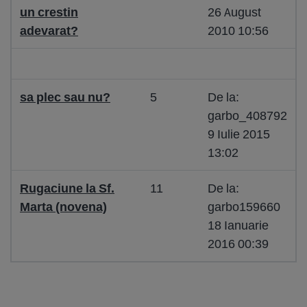
un crestin
26 August
adevarat?
2010 10:56
sa plec sau nu?
5
De la:
garbo_408792
9 Iulie 2015
13:02
Rugaciune la Sf.
11
De la:
Marta (novena)
garbo159660
18 Ianuarie
2016 00:39