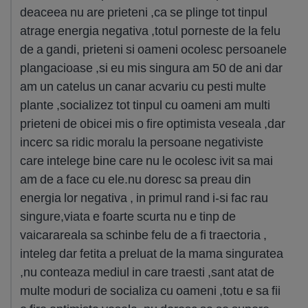
deaceea nu are prieteni ,ca se plinge tot tinpul
atrage energia negativa ,totul porneste de la felu
de a gandi, prieteni si oameni ocolesc persoanele
plangacioase ,si eu mis singura am 50 de ani dar
am un catelus un canar acvariu cu pesti multe
plante ,socializez tot tinpul cu oameni am multi
prieteni de obicei mis o fire optimista veseala ,dar
incerc sa ridic moralu la persoane negativiste
care intelege bine care nu le ocolesc ivit sa mai
am de a face cu ele.nu doresc sa preau din
energia lor negativa , in primul rand i-si fac rau
singure,viata e foarte scurta nu e tinp de
vaicarareala sa schinbe felu de a fi traectoria ,
inteleg dar fetita a preluat de la mama singuratea
,nu conteaza mediul in care traesti ,sant atat de
multe moduri de socializa cu oameni ,totu e sa fii