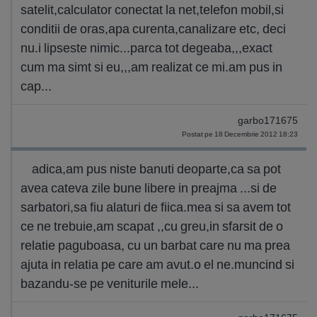
satelit,calculator conectat la net,telefon mobil,si
conditii de oras,apa curenta,canalizare etc, deci
nu.i lipseste nimic...parca tot degeaba,,,exact
cum ma simt si eu,,,am realizat ce mi.am pus in
cap...
garbo171675
Postat pe 18 Decembrie 2012 18:23
adica,am pus niste banuti deoparte,ca sa pot
avea cateva zile bune libere in preajma ...si de
sarbatori,sa fiu alaturi de fiica.mea si sa avem tot
ce ne trebuie,am scapat ,,cu greu,in sfarsit de o
relatie paguboasa, cu un barbat care nu ma prea
ajuta in relatia pe care am avut.o el ne.muncind si
bazandu-se pe veniturile mele...