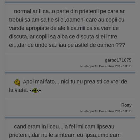
normal ar fi ca..o parte din prietenii pe care ar
trebui sa am sa fie si ei,oameni care au copii cu
varste apropiate de ale fiica.mii ca sa vem ce
discuta,iar copiii sa aiba ce discuta si ei intre
ei,,,dar de unde sa.i iau pe astfel de oameni???
garbo171675
Postat pe 18 Decembrie 2012 18:36
Apoi mai fato....nici tu nu prea sti ce vrei de
la viata.
Rotty
Postat pe 18 Decembrie 2012 18:36
cand eram in liceu...la fel imi cam lipseau
prietenii,,dar nu le simteam eu lipsa,umpleam