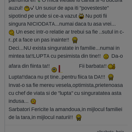
auzul!
Un susur de apa iti "povesteste"
sipotind pe unde si ce-a vazut
Nu poti fii
singura NICIODATA...numai daca tu asa vrei...
Un esec intr-o relatie ar trebui sa fie ..sutul in c-
r..pt a face un pas inainte!!
Deci...NU exista singuratate in familie...numai in
mintea ta!!LUPTA cu pesimista din tine!!
Da-o
afara din fiinta ta!!
Fii barbata!!
Lupta!!daca nu pt tine..pentru fiica ta DA!!!
Invat-o sa fie mereu vesela,optimista,prietenoasa
cu chef de viata si de "lupta" cu singuratatea asta
indusa...
Sarbatori Fericite la amandoua,in mijlocul familiei
de la tara,in mijlocul naturii!!
elisabeta_boia