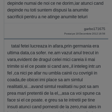
depinde numai de noi ce ne dorim,iar atunci cand
depinde nu toti suntem dispusi la anumite
sacrificii pentru a ne atinge anumite teluri
garbo171675
Postat pe 18 Decembrie 2012 18:56
tatal fetei lucreaza in afara,prin germania era
ultima data,ca sofer. ne.am vazut anul trecut in
vara,evident de dragul celei mici careia ii mai
trimite si el ce poate si cand are,,il inteleg intr.un
fel ,ca nici pe afar nu umbla cainii cu covrigii in
coada,de obicei imi place sa am simtul
realitatii,si...avand simtul realitatii nu pot sa am
prea mari pretentii de la el,,,asa ca voi spune ca
face si el ce poate. e greu sa te intretii pe tine
insuti atunci cand pornesti de la zero,mai ales in