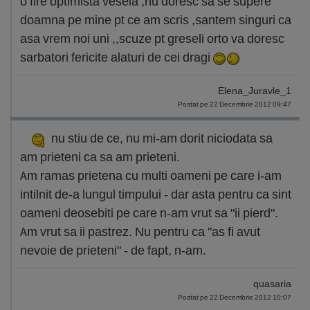
o fire optimista vesela ,nu doresc sa se supere
doamna pe mine pt ce am scris ,santem singuri ca
asa vrem noi uni ,,scuze pt greseli orto va doresc
sarbatori fericite alaturi de cei dragi
Elena_Juravle_1
Postat pe 22 Decembrie 2012 09:47
nu stiu de ce, nu mi-am dorit niciodata sa
am prieteni ca sa am prieteni.
Am ramas prietena cu multi oameni pe care i-am
intilnit de-a lungul timpului - dar asta pentru ca sint
oameni deosebiti pe care n-am vrut sa "ii pierd".
Am vrut sa ii pastrez. Nu pentru ca "as fi avut
nevoie de prieteni" - de fapt, n-am.
quasaria
Postat pe 22 Decembrie 2012 10:07