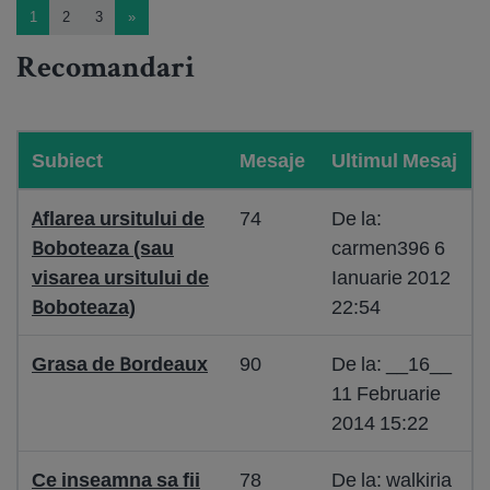
1
2
3
»
Recomandari
Subiect
Mesaje
Ultimul Mesaj
Aflarea ursitului de
74
De la:
Boboteaza (sau
carmen396 6
visarea ursitului de
Ianuarie 2012
Boboteaza)
22:54
Grasa de Bordeaux
90
De la: __16__
11 Februarie
2014 15:22
Ce inseamna sa fii
78
De la: walkiria