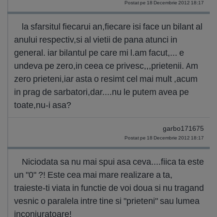
Postat pe 18 Decembrie 2012 18:17
la sfarsitul fiecarui an,fiecare isi face un bilant al
anului respectiv,si al vietii de pana atunci in
general. iar bilantul pe care mi l.am facut,... e
undeva pe zero,in ceea ce privesc,,,prietenii. Am
zero prieteni,iar asta o resimt cel mai mult ,acum
in prag de sarbatori,dar....nu le putem avea pe
toate,nu-i asa?
garbo171675
Postat pe 18 Decembrie 2012 18:17
Niciodata sa nu mai spui asa ceva....fiica ta este
un "0" ?! Este cea mai mare realizare a ta,
traieste-ti viata in functie de voi doua si nu tragand
vesnic o paralela intre tine si "prieteni" sau lumea
inconjuratoare!