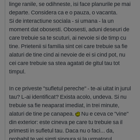
linge ranile, se odihneste, isi face planurile pe mai
departe. Considera ca e o pauza, o vacanta.
Si de interactiune sociala - si umana - la un
moment dat obosesti. Obosesti, aduni deseuri de
care trebuie sa te scuturi, ai nevoie si de timp cu
tine. Prietenii si familia sint cei care trebuie sa fie
alaturi de tine cind ai nevoie de ei si cind pot, nu
cei care trebuie sa stea agatati de gitul tau tot
timpul.
In ce priveste "sufletul pereche" - te-ai uitat in jurul
tau? L-ai identificat? Exista acolo, undeva. Si nu
trebuie sa fie neaparat imediat, in trei minute,
alaturi de tine pe canapea.
Nu e ceva ce "vine"
din exterior: este cineva pe care tu trebuie sa il
primesti in sufletul tau. Daca nu o faci... da,
probabil te vei simti singura si la urmatorul