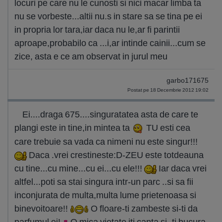
locuri pe care nu le cunosti si nici macar limba ta
nu se vorbeste...altii nu.s in stare sa se tina pe ei
in propria lor tara,iar daca nu le,ar fi parintii
aproape,probabilo ca ...i,ar intinde cainii...cum se
zice, asta e ce am observat in jurul meu
garbo171675
Postat pe 18 Decembrie 2012 19:02
Ei....draga 675....singuratatea asta de care te
plangi este in tine,in mintea ta
TU esti cea
care trebuie sa vada ca nimeni nu este singur!!!
Daca .vrei crestineste:D-ZEU este totdeauna
cu tine...cu mine...cu ei...cu ele!!!
Iar daca vrei
altfel...poti sa stai singura intr-un parc ..si sa fii
inconjurata de multa,multa lume prietenoasa si
binevoitoare!!
O floare-ti zambeste si-ti da
parfumul ei!
O mica vietate iti canta si -ti bucura