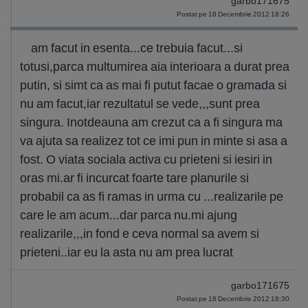
garbo171675
Postat pe 18 Decembrie 2012 18:26
am facut in esenta...ce trebuia facut...si
totusi,parca multumirea aia interioara a durat prea
putin, si simt ca as mai fi putut facae o gramada si
nu am facut,iar rezultatul se vede,,,sunt prea
singura. Inotdeauna am crezut ca a fi singura ma
va ajuta sa realizez tot ce imi pun in minte si asa a
fost. O viata sociala activa cu prieteni si iesiri in
oras mi.ar fi incurcat foarte tare planurile si
probabil ca as fi ramas in urma cu ...realizarile pe
care le am acum...dar parca nu.mi ajung
realizarile,,,in fond e ceva normal sa avem si
prieteni..iar eu la asta nu am prea lucrat
garbo171675
Postat pe 18 Decembrie 2012 18:30