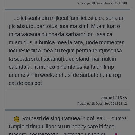
Postat pe 18 Decembrie 2012 18:08
..plictiseala din mijlocul familiei,,stiu ca suna un
pic absurd..dar totusi asa ma simt. Mi.am luat o
mica vacanta cu ocazia sarbatorilor...asa ca
m.am dus la bunica.mea la tara,,unde momentan
locuieste fiica.mea cu regim permanent(inscrisa
la scoala si tot tacamul)...eu stand mai mult in
capiatala,,la munca bineinteles,iar la un timp
anume vin in week.end...si de sarbatori,,ma rog
cat de des pot
garbo171675
Postat pe 18 Decembrie 2012 18:12
Vorbesti de singuratatea in doi, sau....cum?!
Umple-ti timpul liber cu un hobby care iti face
placere, socializeaza...picteaza un tablou....