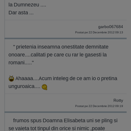
la Dumnezeu ....
Dar asta ...
garbo067684
Postat pe 22 Decembrie 2012 09:13
" prietenia inseamna onestitate demnitate
onoare....calitati pe care cu rar le gasesti la
romani....."
Ahaaaa....Acum inteleg de ce am io o pretina
unguroaica....
Rotty
Postat pe 22 Decembrie 2012 09:19
frumos spus Doamna Elisabeta uni se pling si
se vaieta tot tinpul din orice si nimic ,poate