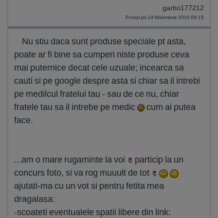
garbo177212
Postat pe 24 Noiembrie 2010 09:15
Nu stiu daca sunt produse speciale pt asta,
poate ar fi bine sa cumperi niste produse ceva
mai puternice decat cele uzuale; incearca sa
cauti si pe google despre asta si chiar sa il intrebi
pe medilcul fratelui tau - sau de ce nu, chiar
fratele tau sa il intrebe pe medic
cum ai putea
face.
...am o mare rugaminte la voi
particip la un
concurs foto, si va rog muuult de tot
ajutati-ma cu un vot si pentru fetita mea
dragalasa:
-scoateti eventualele spatii libere din link: