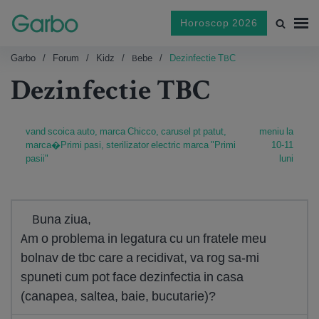
Horoscop 2026
Garbo
Forum
Kidz
Bebe
Dezinfectie TBC
Dezinfectie TBC
vand scoica auto, marca Chicco, carusel pt patut,
meniu la
marca�Primi pasi, sterilizator electric marca "Primi
10-11
pasii"
luni
Buna ziua,
Am o problema in legatura cu un fratele meu
bolnav de tbc care a recidivat, va rog sa-mi
spuneti cum pot face dezinfectia in casa
(canapea, saltea, baie, bucutarie)?