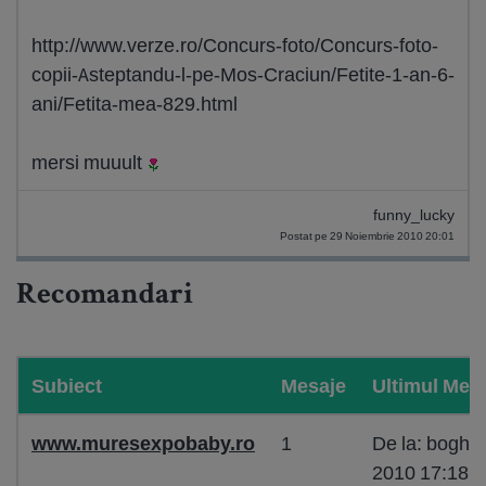
http://www.verze.ro/Concurs-foto/Concurs-foto-
copii-Asteptandu-l-pe-Mos-Craciun/Fetite-1-an-6-
ani/Fetita-mea-829.html
mersi muuult
funny_lucky
Postat pe 29 Noiembrie 2010 20:01
Recomandari
Subiect
Mesaje
Ultimul Mes
www.muresexpobaby.ro
1
De la: boghii
2010 17:18