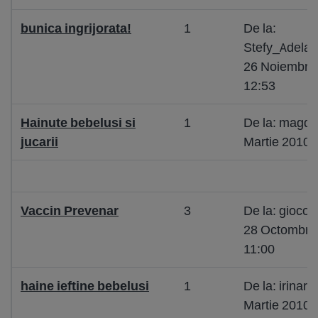
bunica ingrijorata!
1
De la:
Stefy_Adela
26 Noiembri
12:53
Hainute bebelusi si
1
De la: magda
jucarii
Martie 2010 
Vaccin Prevenar
3
De la: giocon
28 Octombri
11:00
haine ieftine bebelusi
1
De la: irinar
Martie 2010 