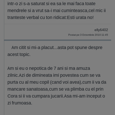
intr-o zi s-a saturat si ea sa le mai faca toate
mendrele si a vrut sa-i mai cuminteasca,cel mic ii
tranteste verbal cu ton ridicat:Esti urata no!
elly6402
Postat pe 3 Octombrie 2010 11:45
Am citit si mi-a placut...asta pot spune despre
acest topic.
Am si eu o nepotica de 7 ani si ma amuza
zilnic.Azi de dimineata imi povestea cum se va
purta cu al meu copil (cand voi avea),cum ii va da
mancare sanatoasa,cum se va plimba cu el prin
Cora si ii va cumpara jucarii.Asa mi-am inceput o
zi frumoasa.