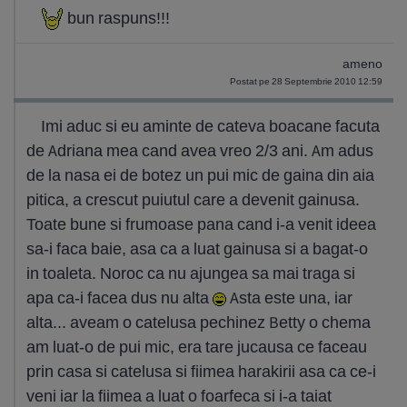
bun raspuns!!!
ameno
Postat pe 28 Septembrie 2010 12:59
Imi aduc si eu aminte de cateva boacane facuta
de Adriana mea cand avea vreo 2/3 ani. Am adus
de la nasa ei de botez un pui mic de gaina din aia
pitica, a crescut puiutul care a devenit gainusa.
Toate bune si frumoase pana cand i-a venit ideea
sa-i faca baie, asa ca a luat gainusa si a bagat-o
in toaleta. Noroc ca nu ajungea sa mai traga si
apa ca-i facea dus nu alta
Asta este una, iar
alta... aveam o catelusa pechinez Betty o chema
am luat-o de pui mic, era tare jucausa ce faceau
prin casa si catelusa si fiimea harakirii asa ca ce-i
veni iar la fiimea a luat o foarfeca si i-a taiat