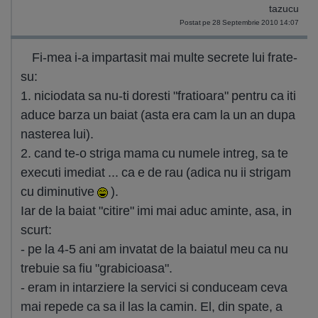
tazucu
Postat pe 28 Septembrie 2010 14:07
Fi-mea i-a impartasit mai multe secrete lui frate-
su:
1. niciodata sa nu-ti doresti "fratioara" pentru ca iti
aduce barza un baiat (asta era cam la un an dupa
nasterea lui).
2. cand te-o striga mama cu numele intreg, sa te
executi imediat ... ca e de rau (adica nu ii strigam
cu diminutive
).
Iar de la baiat "citire" imi mai aduc aminte, asa, in
scurt:
- pe la 4-5 ani am invatat de la baiatul meu ca nu
trebuie sa fiu "grabicioasa".
- eram in intarziere la servici si conduceam ceva
mai repede ca sa il las la camin. El, din spate, a