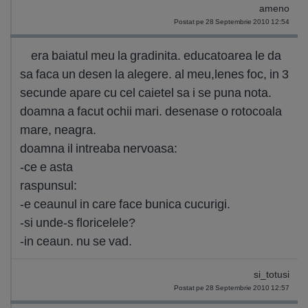
ameno
Postat pe 28 Septembrie 2010 12:54
era baiatul meu la gradinita. educatoarea le da
sa faca un desen la alegere. al meu,lenes foc, in 3
secunde apare cu cel caietel sa i se puna nota.
doamna a facut ochii mari. desenase o rotocoala
mare, neagra.
doamna il intreaba nervoasa:
-ce e asta
raspunsul:
-e ceaunul in care face bunica cucurigi.
-si unde-s floricelele?
-in ceaun. nu se vad.
si_totusi
Postat pe 28 Septembrie 2010 12:57