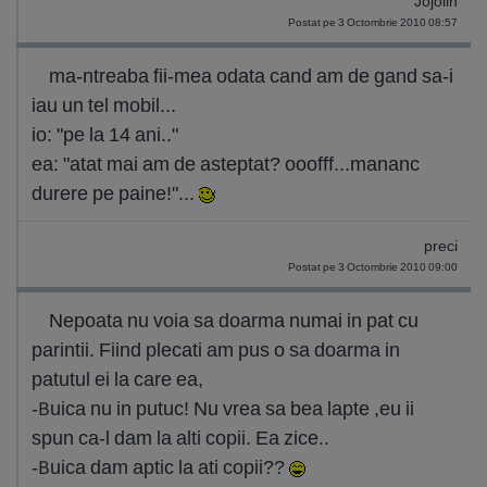
Jojolin
Postat pe 3 Octombrie 2010 08:57
ma-ntreaba fii-mea odata cand am de gand sa-i
iau un tel mobil...
io: "pe la 14 ani.."
ea: "atat mai am de asteptat? ooofff...mananc
durere pe paine!"...
preci
Postat pe 3 Octombrie 2010 09:00
Nepoata nu voia sa doarma numai in pat cu
parintii. Fiind plecati am pus o sa doarma in
patutul ei la care ea,
-Buica nu in putuc! Nu vrea sa bea lapte ,eu ii
spun ca-l dam la alti copii. Ea zice..
-Buica dam aptic la ati copii??