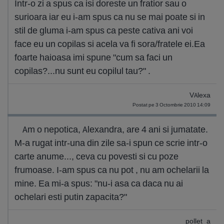
Intr-o zi a spus ca isi doreste un fratior sau o
surioara iar eu i-am spus ca nu se mai poate si in
stil de gluma i-am spus ca peste cativa ani voi
face eu un copilas si acela va fi sora/fratele ei.Ea
foarte haioasa imi spune "cum sa faci un
copilas?...nu sunt eu copilul tau?" .
VAlexa
Postat pe 3 Octombrie 2010 14:09
Am o nepotica, Alexandra, are 4 ani si jumatate.
M-a rugat intr-una din zile sa-i spun ce scrie intr-o
carte anume..., ceva cu povesti si cu poze
frumoase. I-am spus ca nu pot , nu am ochelarii la
mine. Ea mi-a spus: "nu-i asa ca daca nu ai
ochelari esti putin zapacita?"
pollet_a