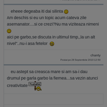
eheee degeaba iti dai silinta
Am deschis si eu un topic acum cateva zile
asemanator....si ce crezi?Nu ma viziteaza nimeni
aici pe garbo,se discuta in ultimul timp,,la un alt
nivel"..nu-i asa fetelor
chanty
Postat pe 28 Septembrie 2010 12:50
eu astept sa creasca mare si am sa-i dau
drumul pe garla garbo la fiemea...sa vezin atunci
creativitate