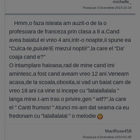
michelle_
Postat pe 3 Octombrie 2010 23:16
Hmm,o faza isteata am auzit-o de la o
profesoara de franceza prin clasa a 8 a.Cand
avea baiatul ei vreo 4 ani,intr-o noapte,ii spune ea
"Culca-te,puiule!E miezul noptii!",la care el "Da'
coaja cand e?"
O intamplare haioasa,rad de mine cand imi
amintesc,a fost cand aveam vreo 12 ani.Veneam
acasa,de la scoala,obosita,si vad un baiat cam de
vreo 18 ani ca vine si incepe cu "lalalallalala "
langa mine.I-am tras o privire,gen " wtf?",la care
el " Canti frumos! " Atunci mi-am dat seama ca eu
fredonam cu "lalallalalal " o melodie
MariRose458
Postat pe 4 Octombrie 2010 01:00