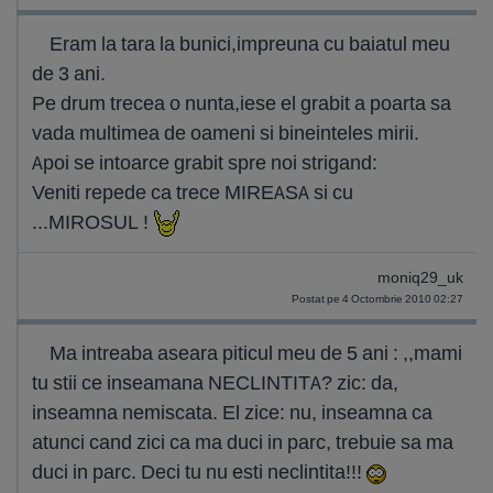
Eram la tara la bunici,impreuna cu baiatul meu
de 3 ani.
Pe drum trecea o nunta,iese el grabit a poarta sa
vada multimea de oameni si bineinteles mirii.
Apoi se intoarce grabit spre noi strigand:
Veniti repede ca trece MIREASA si cu
...MIROSUL !
moniq29_uk
Postat pe 4 Octombrie 2010 02:27
Ma intreaba aseara piticul meu de 5 ani : ,,mami
tu stii ce inseamana NECLINTITA? zic: da,
inseamna nemiscata. El zice: nu, inseamna ca
atunci cand zici ca ma duci in parc, trebuie sa ma
duci in parc. Deci tu nu esti neclintita!!!