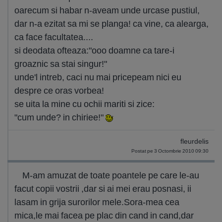
oarecum si habar n-aveam unde urcase pustiul,
dar n-a ezitat sa mi se planga! ca vine, ca alearga,
ca face facultatea....
si deodata ofteaza:"ooo doamne ca tare-i
groaznic sa stai singur!"
unde'l intreb, caci nu mai pricepeam nici eu
despre ce oras vorbea!
se uita la mine cu ochii mariti si zice:
"cum unde? in chiriee!"
fleurdelis
Postat pe 3 Octombrie 2010 09:30
M-am amuzat de toate poantele pe care le-au
facut copii vostrii ,dar si ai mei erau posnasi, ii
lasam in grija surorilor mele.Sora-mea cea
mica,le mai facea pe plac din cand in cand,dar