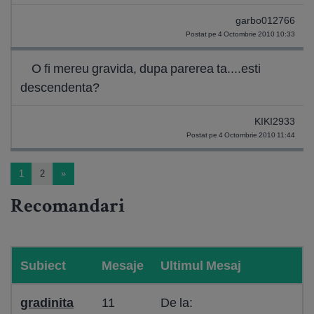
garbo012766
Postat pe 4 Octombrie 2010 10:33
O fi mereu gravida, dupa parerea ta....esti
descendenta?
KIKI2933
Postat pe 4 Octombrie 2010 11:44
1
2
»
Recomandari
Subiect
Mesaje
Ultimul Mesaj
gradinita
11
De la: