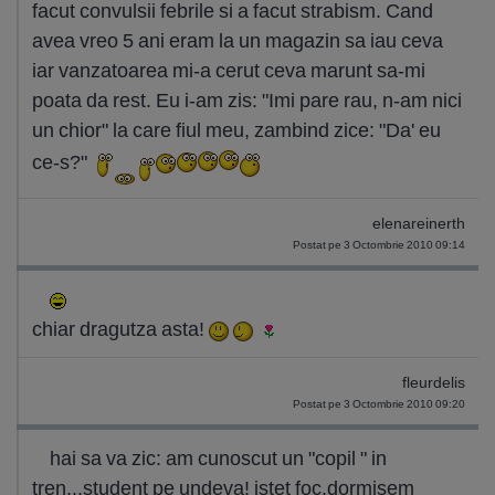
facut convulsii febrile si a facut strabism. Cand
avea vreo 5 ani eram la un magazin sa iau ceva
iar vanzatoarea mi-a cerut ceva marunt sa-mi
poata da rest. Eu i-am zis: "Imi pare rau, n-am nici
un chior" la care fiul meu, zambind zice: "Da' eu
ce-s?"
elenareinerth
Postat pe 3 Octombrie 2010 09:14
chiar dragutza asta!
fleurdelis
Postat pe 3 Octombrie 2010 09:20
hai sa va zic: am cunoscut un "copil " in
tren...student pe undeva! istet foc.dormisem