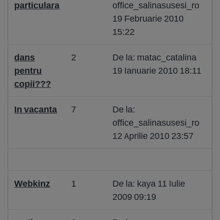
particulara
office_salinasusesi_ro
19 Februarie 2010
15:22
dans
2
De la: matac_catalina
pentru
19 Ianuarie 2010 18:11
copii???
In vacanta
7
De la:
office_salinasusesi_ro
12 Aprilie 2010 23:57
Webkinz
1
De la: kaya 11 Iulie
2009 09:19