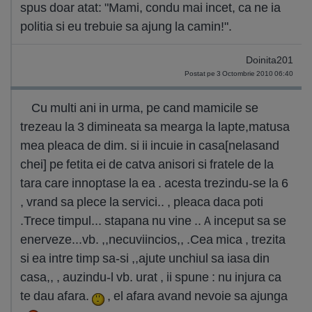
spus doar atat: "Mami, condu mai incet, ca ne ia
politia si eu trebuie sa ajung la camin!".
Doinita201
Postat pe 3 Octombrie 2010 06:40
Cu multi ani in urma, pe cand mamicile se
trezeau la 3 dimineata sa mearga la lapte,matusa
mea pleaca de dim. si ii incuie in casa[nelasand
chei] pe fetita ei de catva anisori si fratele de la
tara care innoptase la ea . acesta trezindu-se la 6
, vrand sa plece la servici.. , pleaca daca poti
.Trece timpul... stapana nu vine .. A inceput sa se
enerveze...vb. ,,necuviincios,, .Cea mica , trezita
si ea intre timp sa-si ,,ajute unchiul sa iasa din
casa,, , auzindu-l vb. urat , ii spune : nu injura ca
te dau afara.
, el afara avand nevoie sa ajunga