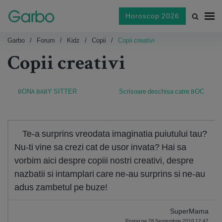
Horoscop 2026
Garbo
Forum
Kidz
Copii
Copii creativi
Copii creativi
BONA BABY SITTER
Scrisoare deschisa catre BOC
Te-a surprins vreodata imaginatia puiutului tau?
Nu-ti vine sa crezi cat de usor invata? Hai sa
vorbim aici despre copiii nostri creativi, despre
nazbatii si intamplari care ne-au surprins si ne-au
adus zambetul pe buze!
SuperMama
Postat pe 28 Septembrie 2010 12:47