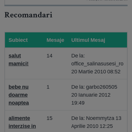
Recomandari
Subiect
Mesaje
Ultimul Mesaj
salut
14
De la:
mamici!
office_salinasusesi_ro
20 Martie 2010 08:52
bebe nu
1
De la: garbo260505
doarme
20 Ianuarie 2012
noaptea
19:49
alimente
15
De la: Noemmytza 13
interzise in
Aprilie 2010 12:25