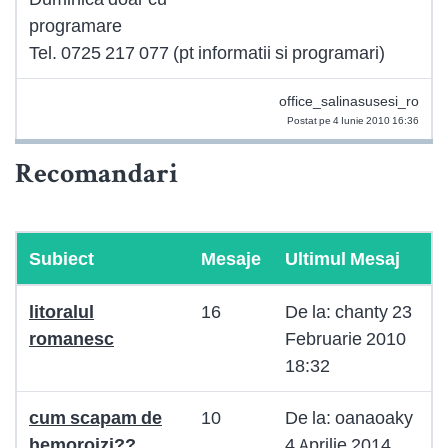
programare
Tel. 0725 217 077 (pt informatii si programari)
office_salinasusesi_ro
Postat pe 4 Iunie 2010 16:36
Recomandari
Subiect
Mesaje
Ultimul Mesaj
litoralul
16
De la: chanty 23
romanesc
Februarie 2010
18:32
cum scapam de
10
De la: oanaoaky
hemoroizi??
4 Aprilie 2014