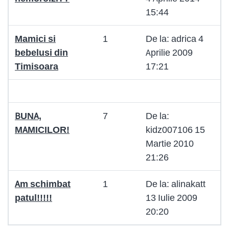
15:44
Mamici si
1
De la: adrica 4
bebelusi din
Aprilie 2009
Timisoara
17:21
BUNA,
7
De la:
MAMICILOR!
kidz007106 15
Martie 2010
21:26
Am schimbat
1
De la: alinakatt
patul!!!!!
13 Iulie 2009
20:20