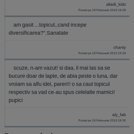
aliadi_kidz
Postat pe 18 Februarie 2010 19:28
am gasit ...topicul,,cand incepe
diversificarea?".Sanatate
chanty
Postat pe 18 Februarie 2010 19:29
scuze, n-am vazut! si daa, il mai las sa se
bucure doar de lapte, de abia peste o luna, dar
vroiam sa alfu idei, pareri!! o sa caut topicul
respectiv sa vad ce-au spus celelalte mamici!
pupici
aly_fab
Postat pe 18 Februarie 2010 19:30