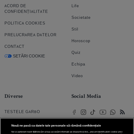
ACORD DE
Life
CONFIDENȚIALITATE
Societate
POLITICA COOKIES
Stil
PRELUCRAREA DATELOR
Horoscop
CONTACT
Quiz
SETĂRI COOKIE
Echipa
Video
Diverse
Social Media
TESTELE GARBO
HOROSCOP
Nouă ne pasă ca datele tale personale să rămână confidențiale
Noi și partenerii noștri
610
stocăm și/sau accesăm informații pe dispozitivul dvs., precum identificatorii cookie unici