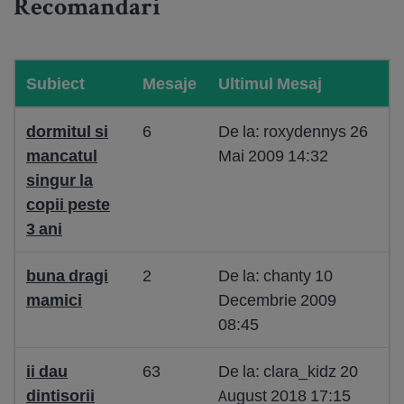
Recomandari
Subiect
Mesaje
Ultimul Mesaj
dormitul si
6
De la: roxydennys 26
mancatul
Mai 2009 14:32
singur la
copii peste
3 ani
buna dragi
2
De la: chanty 10
mamici
Decembrie 2009
08:45
ii dau
63
De la: clara_kidz 20
dintisorii
August 2018 17:15