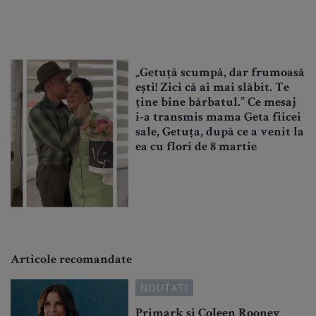
„Getuță scumpă, dar frumoasă
ești! Zici că ai mai slăbit. Te
ține bine bărbatul.” Ce mesaj
i-a transmis mama Geta fiicei
sale, Getuța, după ce a venit la
ea cu flori de 8 martie
Articole recomandate
NOUTATI
Primark și Coleen Rooney