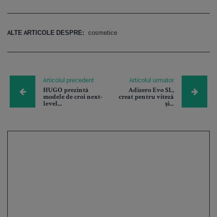
ALTE ARTICOLE DESPRE:
cosmetice
Articolul precedent
Articolul urmator
HUGO prezintă
Adizero Evo SL,
modele de croi next-
creat pentru viteză
level...
și...