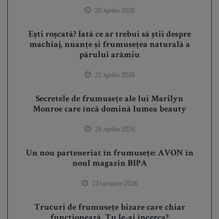
20 Aprilie 2026
Ești roșcată? Iată ce ar trebui să știi despre
machiaj, nuanțe și frumusețea naturală a
părului arămiu
21 Aprilie 2026
Secretele de frumusețe ale lui Marilyn
Monroe care încă domină lumea beauty
28 Aprilie 2026
Un nou parteneriat în frumusețe: AVON în
noul magazin BIPA
23 Ianuarie 2026
Trucuri de frumusețe bizare care chiar
funcționează. Tu le-ai încerca?