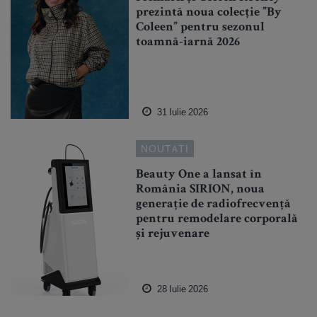
prezintă noua colecție ”By
Coleen” pentru sezonul
toamnă-iarnă 2026
31 Iulie 2026
NOUTATI
Beauty One a lansat în
România SIRION, noua
generație de radiofrecvență
pentru remodelare corporală
și rejuvenare
28 Iulie 2026