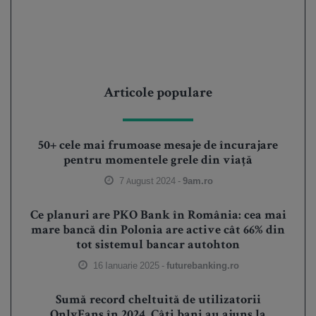
Articole populare
50+ cele mai frumoase mesaje de încurajare
pentru momentele grele din viață
7 August 2024 -
9am.ro
Ce planuri are PKO Bank în România: cea mai
mare bancă din Polonia are active cât 66% din
tot sistemul bancar autohton
16 Ianuarie 2025 -
futurebanking.ro
Sumă record cheltuită de utilizatorii
OnlyFans în 2024. Câți bani au ajuns la