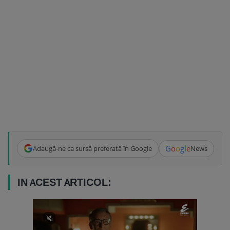
G
o
o
g
l
e
Adaugă-ne ca sursă preferată în Google
News
IN ACEST ARTICOL: