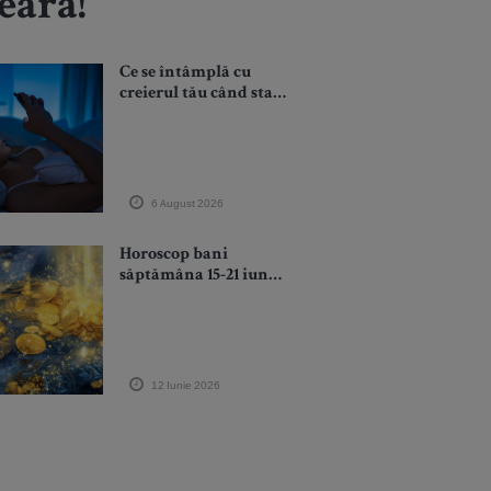
eară!
Ce se întâmplă cu
creierul tău când stai
prea mult pe telefon
înainte de somn
6 August 2026
Horoscop bani
săptămâna 15-21 iunie:
Nu te grăbi să
investești! Astrele
avertizează câteva
zodii
12 Iunie 2026