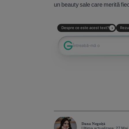
un beauty sale care merită fie
Dana Negoiță
Ultima actualizare: 27 Ma