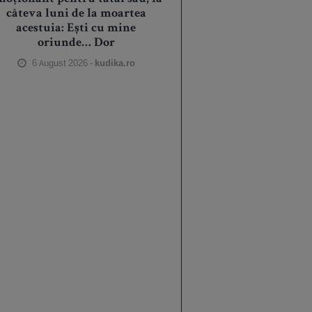
câteva luni de la moartea
acestuia: Ești cu mine
oriunde… Dor
6 August 2026 -
kudika.ro