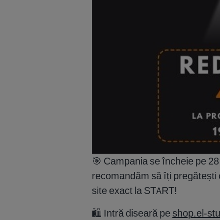
🎯 Campania se încheie pe 28 m
recomandăm să îți pregătești c
site exact la START!
🛍️ Intră diseară pe
shop.el-stu