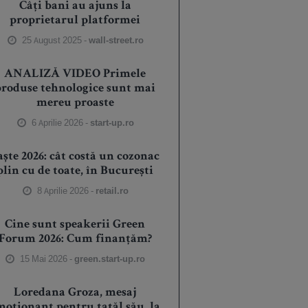
Câți bani au ajuns la
proprietarul platformei
25 August 2025 -
wall-street.ro
ANALIZĂ VIDEO Primele
produse tehnologice sunt mai
mereu proaste
6 Aprilie 2026 -
start-up.ro
aște 2026: cât costă un cozonac
plin cu de toate, în București
8 Aprilie 2026 -
retail.ro
Cine sunt speakerii Green
Forum 2026: Cum finanțăm?
15 Mai 2026 -
green.start-up.ro
Loredana Groza, mesaj
moționant pentru tatăl său, la