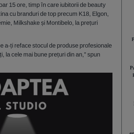
r 15 ore, timp în care iubitorii de beauty
tina cu branduri de top precum K18, Elgon,
ie, Milkshake și Montibelo, la prețuri
de a-ți reface stocul de produse profesionale
i, la cele mai bune prețuri din an,” spun
P
e