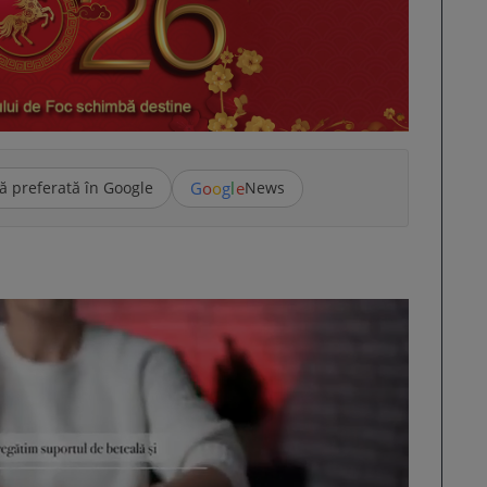
G
o
o
g
l
e
ă preferată în Google
News