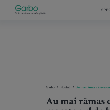
SPEC
Ghid pentru o viață împlinită
Garbo
Noutati
Au mai rămas câteva ore
Au mai rămas c