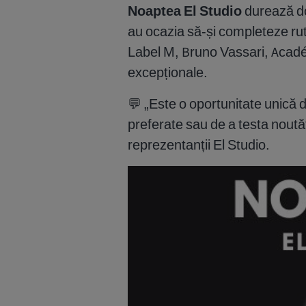
Noaptea El Studio
durează doa
au ocazia să-și completeze ru
Label M, Bruno Vassari, Académ
excepționale.
💬 „Este o oportunitate unică 
preferate sau de a testa noutăț
reprezentanții El Studio.