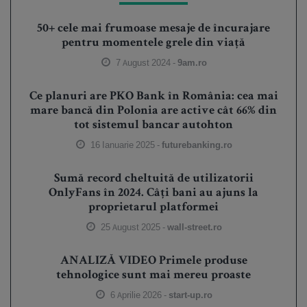
50+ cele mai frumoase mesaje de încurajare
pentru momentele grele din viață
7 August 2024 -
9am.ro
Ce planuri are PKO Bank în România: cea mai
mare bancă din Polonia are active cât 66% din
tot sistemul bancar autohton
16 Ianuarie 2025 -
futurebanking.ro
Sumă record cheltuită de utilizatorii
OnlyFans în 2024. Câți bani au ajuns la
proprietarul platformei
25 August 2025 -
wall-street.ro
ANALIZĂ VIDEO Primele produse
tehnologice sunt mai mereu proaste
6 Aprilie 2026 -
start-up.ro