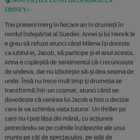
NOUTĂȚILE LUNII DECEMBRIE LA
DISNEY+
Trei prieteni merg în fiecare an în drumeții în
nordul îndepărtat al Suediei. Annei și lui Henrik le
e greu să refuze atunci când Milena își dorește
ca iubitul ei, Jacob, să participe și el anul acesta.
Anna e copleșită de sentimentul că-l recunoaște
de undeva, dar nu izbutește să-și dea seama de
unde. Însă nu trece mult timp și drumeția se
transformă într-un coșmar, atunci când se
dovedește că venirea lui Jacob a fost o decizie
care le va schimba viața tuturor. Un thriller pe
care nu-l poți lăsa din mână, cu acțiunea
petrecându-se pe culmile înzăpezite ale unui
munte pe cât de spectaculos, pe atât de