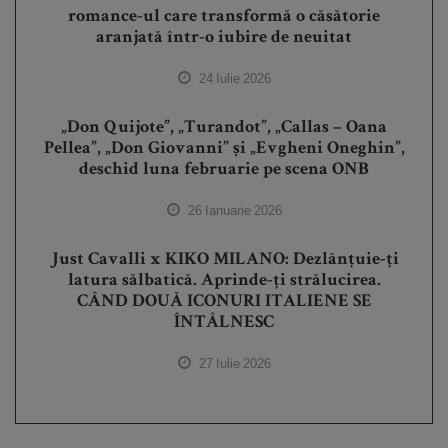
romance-ul care transformă o căsătorie
aranjată într-o iubire de neuitat
24 Iulie 2026
„Don Quijote”, „Turandot”, „Callas – Oana
Pellea”, „Don Giovanni” și „Evgheni Oneghin”,
deschid luna februarie pe scena ONB
26 Ianuarie 2026
Just Cavalli x KIKO MILANO: Dezlănțuie-ți
latura sălbatică. Aprinde-ți strălucirea.
CÂND DOUĂ ICONURI ITALIENE SE
ÎNTÂLNESC
27 Iulie 2026