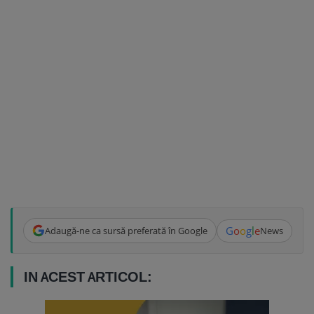
G
o
o
g
l
e
Adaugă-ne ca sursă preferată în Google
News
IN ACEST ARTICOL: