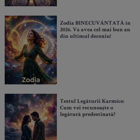
Zodia BINECUVÂNTATĂ în
2026. Va avea cel mai bun an
din ultimul deceniu!
Testul Legăturii Karmice:
Cum vei recunoaște o
legătură predestinată?