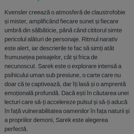
Kvensler creează o atmosferă de claustrofobie
și mister, amplificând fiecare sunet și fiecare
umbră din sălbăticie, până când cititorul simte
pericolul alături de personaje. Ritmul narativ
este alert, iar descrierile te fac să simți atât
frumusețea peisajelor, cât și frica de
necunoscut. Sarek este o explorare intensă a
psihicului uman sub presiune, o carte care nu
doar că te captivează, dar îți lasă și o amprentă
emoțională profundă. Dacă ești în căutarea unei
lecturi care să-ți accelereze pulsul și să-ți aducă
în față vulnerabilitatea oamenilor în fața naturii și
a propriilor demoni, Sarek este alegerea
perfectă.