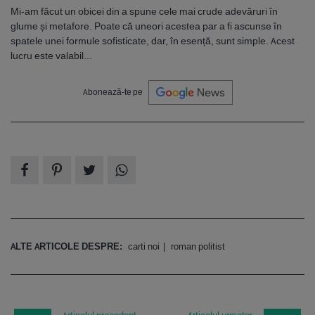
Mi-am făcut un obicei din a spune cele mai crude adevăruri în
glume și metafore. Poate că uneori acestea par a fi ascunse în
spatele unei formule sofisticate, dar, în esență, sunt simple. Acest
lucru este valabil...
Abonează-te pe
ALTE ARTICOLE DESPRE:
carti noi
roman politist