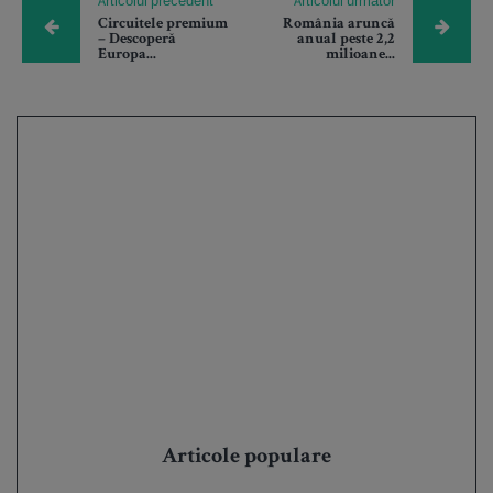
Articolul precedent
Articolul urmator
Circuitele premium
România aruncă
– Descoperă
anual peste 2,2
Europa...
milioane...
Articole populare