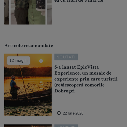
ea cu flori de 8 martie
Articole recomandate
NOUTATI
12 imagini
S-a lansat EpicVista
Experience, un mozaic de
experiențe prin care turiștii
(re)descoperă comorile
Dobrogei
22 Iulie 2026