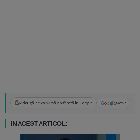
G
o
o
g
l
e
Adaugă-ne ca sursă preferată în Google
News
IN ACEST ARTICOL: