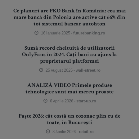
Ce planuri are PKO Bank în România: cea mai
mare bancă din Polonia are active cât 66% din
tot sistemul bancar autohton
16 Ianuarie 2025 -
futurebanking.ro
Sumă record cheltuită de utilizatorii
OnlyFans în 2024. Câți bani au ajuns la
proprietarul platformei
25 August 2025 -
wall-street.ro
ANALIZĂ VIDEO Primele produse
tehnologice sunt mai mereu proaste
6 Aprilie 2026 -
start-up.ro
Paște 2026: cât costă un cozonac plin cu de
toate, în București
8 Aprilie 2026 -
retail.ro