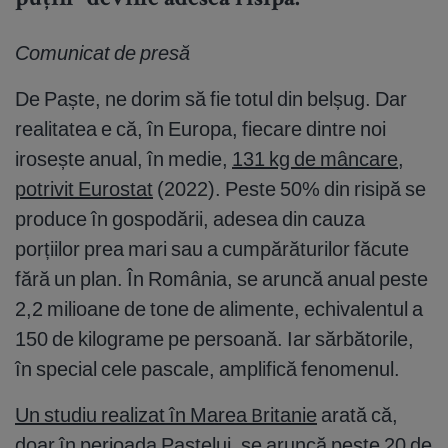
puțin” devine adesea risipă.
Comunicat de presă
De Paște, ne dorim să fie totul din belșug. Dar
realitatea e că, în Europa, fiecare dintre noi
irosește anual, în medie,
131 kg de mâncare,
potrivit Eurostat
(2022). Peste 50% din risipă se
produce în gospodării, adesea din cauza
porțiilor prea mari sau a cumpărăturilor făcute
fără un plan. În România, se aruncă anual peste
2,2 milioane de tone de alimente, echivalentul a
150 de kilograme pe persoană. Iar sărbătorile,
în special cele pascale, amplifică fenomenul.
Un studiu realizat în Marea Britanie
arată că,
doar în perioada Paștelui, se aruncă peste 20 de