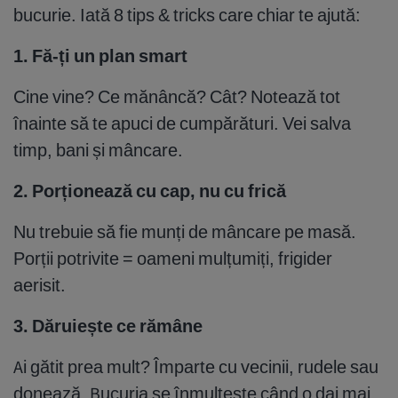
bucurie. Iată 8 tips & tricks care chiar te ajută:
1. Fă-ți un plan smart
Cine vine? Ce mănâncă? Cât? Notează tot
înainte să te apuci de cumpărături. Vei salva
timp, bani și mâncare.
2. Porționează cu cap, nu cu frică
Nu trebuie să fie munți de mâncare pe masă.
Porții potrivite = oameni mulțumiți, frigider
aerisit.
3. Dăruiește ce rămâne
Ai gătit prea mult? Împarte cu vecinii, rudele sau
donează. Bucuria se înmulțește când o dai mai