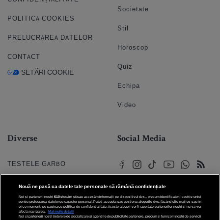
Societate
POLITICA COOKIES
Stil
PRELUCRAREA DATELOR
Horoscop
CONTACT
Quiz
SETĂRI COOKIE
Echipa
Video
Diverse
Social Media
TESTELE GARBO
HOROSCOP
Nouă ne pasă ca datele tale personale să rămână confidențiale
Noi și partenerii noștri
610
stocăm și/sau accesăm informații pe dispozitivul dvs., precum identificatorii cookie unici
HOROSCOPUL IUBIRII
pentru prelucrarea datelor cu caracter personal. Puteți accepta sau gestiona alegerile dvs. făcând clic mai jos sau în
orice moment, pe pagina cu politica de confidențialitate. Aceste alegeri vor fi raportate partenerilor noștri și nu vă vor
afecta navigarea.
Mai multe detalii
Noi si partenerii nostri (retelele de socializare si agentiile de publicitate partenere, precum si furnizorii nostri de servicii
© 2026 Internet Corp SRL