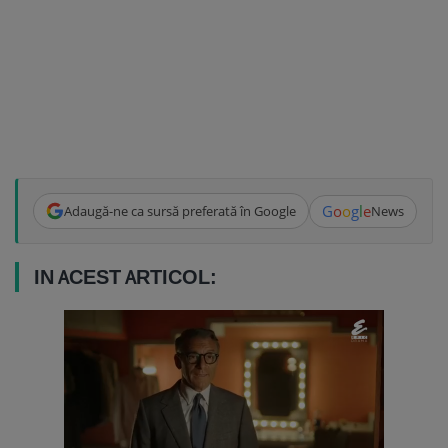
G
o
o
g
l
e
Adaugă-ne ca sursă preferată în Google
News
IN ACEST ARTICOL: