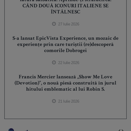
latura sălbatică. Aprinde-ți strălucirea.
CÂND DOUĂ ICONURI ITALIENE SE
ÎNTÂLNESC
27 Iulie 2026
S-a lansat EpicVista Experience, un mozaic de
experiențe prin care turiștii (re)descoperă
comorile Dobrogei
22 Iulie 2026
Francis Mercier lansează „Show Me Love
(Devotion)”, o nouă piesă construită în jurul
hitului emblematic al lui Robin S.
21 Iulie 2026