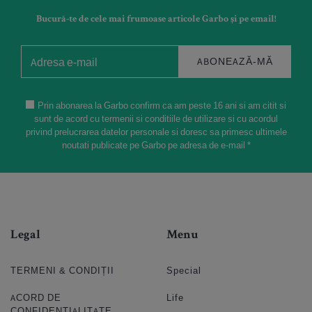
Bucură-te de cele mai frumoase articole Garbo și pe email!
ABONEAZĂ-MĂ
Prin abonarea la Garbo confirm ca am peste 16 ani si am citit si
sunt de acord cu termenii si conditiile de utilizare si cu acordul
privind prelucrarea datelor personale si doresc sa primesc ultimele
noutati publicate pe Garbo pe adresa de e-mail *
Legal
Menu
TERMENI & CONDIȚII
Special
ACORD DE
Life
CONFIDENȚIALITATE