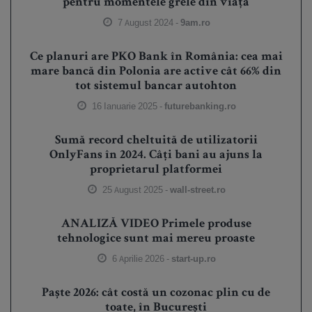
pentru momentele grele din viață
7 August 2024 -
9am.ro
Ce planuri are PKO Bank în România: cea mai
mare bancă din Polonia are active cât 66% din
tot sistemul bancar autohton
16 Ianuarie 2025 -
futurebanking.ro
Sumă record cheltuită de utilizatorii
OnlyFans în 2024. Câți bani au ajuns la
proprietarul platformei
25 August 2025 -
wall-street.ro
ANALIZĂ VIDEO Primele produse
tehnologice sunt mai mereu proaste
6 Aprilie 2026 -
start-up.ro
Paște 2026: cât costă un cozonac plin cu de
toate, în București