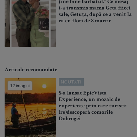
ține bine bărbatul.” Ce mesaj
i-a transmis mama Geta fiicei
sale, Getuța, după ce a venit la
ea cu flori de 8 martie
Articole recomandate
NOUTATI
12 imagini
S-a lansat EpicVista
Experience, un mozaic de
experiențe prin care turiștii
(re)descoperă comorile
Dobrogei