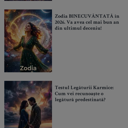
Zodia BINECUVÂNTATĂ în
2026. Va avea cel mai bun an
din ultimul deceniu!
Testul Legăturii Karmice:
Cum vei recunoaște o
legătură predestinată?