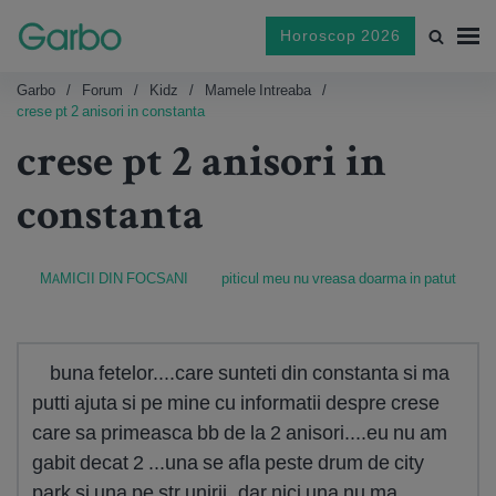
Horoscop 2026
Garbo
Forum
Kidz
Mamele Intreaba
crese pt 2 anisori in constanta
crese pt 2 anisori in
constanta
MAMICII DIN FOCSANI
piticul meu nu vreasa doarma in patut
buna fetelor....care sunteti din constanta si ma
putti ajuta si pe mine cu informatii despre crese
care sa primeasca bb de la 2 anisori....eu nu am
gabit decat 2 ...una se afla peste drum de city
park si una pe str unirii..dar nici una nu ma