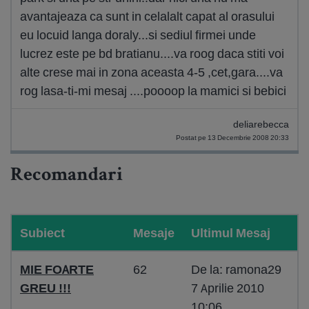
avantajeaza ca sunt in celalalt capat al orasului
eu locuid langa doraly...si sediul firmei unde
lucrez este pe bd bratianu....va roog daca stiti voi
alte crese mai in zona aceasta 4-5 ,cet,gara....va
rog lasa-ti-mi mesaj ....poooop la mamici si bebici
deliarebecca
Postat pe 13 Decembrie 2008 20:33
Recomandari
Subiect
Mesaje
Ultimul Mesaj
MIE FOARTE
62
De la: ramona29
GREU !!!
7 Aprilie 2010
10:06