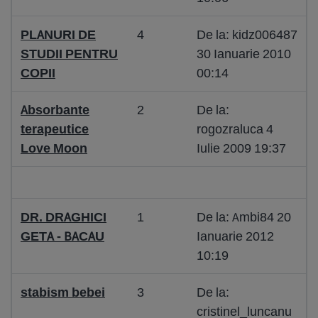
PLANURI DE
4
De la: kidz006487
STUDII PENTRU
30 Ianuarie 2010
COPII
00:14
Absorbante
2
De la:
terapeutice
rogozraluca 4
Love Moon
Iulie 2009 19:37
DR. DRAGHICI
1
De la: Ambi84 20
GETA - BACAU
Ianuarie 2012
10:19
stabism bebei
3
De la:
cristinel_luncanu