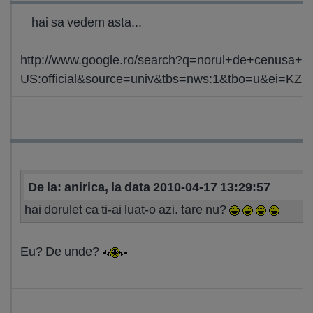
hai sa vedem asta...
http://www.google.ro/search?q=norul+de+cenusa+de
US:official&source=univ&tbs=nws:1&tbo=u&ei=
De la: anirica, la data 2010-04-17 13:29:57
hai dorulet ca ti-ai luat-o azi. tare nu?
Eu? De unde?