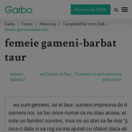
Horoscop 2026
Garbo
Forum
Horoscop
Compatibilitati Intre Zodii
femeie gameni-barbat taur
femeie gameni-barbat
taur
balanta-
ea Caricorn el Taur...??crede-ti ca va fi ceva intre
balanta?
ei de viitor?
eu sunt gemeni, iar el taur. suntem impreuna de 6 an
oameni noi, sa fac orice numai sa nu stau acasa. el are ta
este un familist convins, insa mi-as dori sa fie mai "p
inca o data si va rog sa ma ajutati cu sfaturi daca ati i