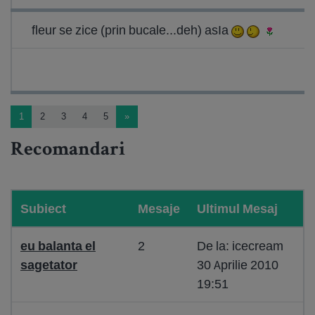
fleur se zice (prin bucale...deh) asIa
1
2
3
4
5
»
Recomandari
Subiect
Mesaje
Ultimul Mesaj
eu balanta el
2
De la: icecream
sagetator
30 Aprilie 2010
19:51