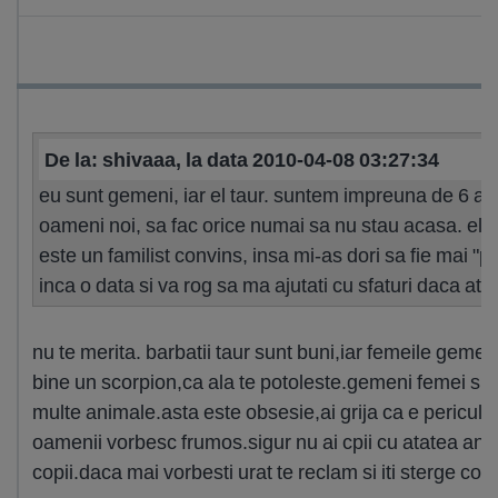
De la: shivaaa, la data 2010-04-08 03:27:34
eu sunt gemeni, iar el taur. suntem impreuna de 6 ani,
oameni noi, sa fac orice numai sa nu stau acasa. el are t
este un familist convins, insa mi-as dori sa fie mai "
inca o data si va rog sa ma ajutati cu sfaturi daca ati 
nu te merita. barbatii taur sunt buni,iar femeile gemeni a
bine un scorpion,ca ala te potoleste.gemeni femei sint c
multe animale.asta este obsesie,ai grija ca e periculos.
oamenii vorbesc frumos.sigur nu ai cpii cu atatea anima
copii.daca mai vorbesti urat te reclam si iti sterge cont