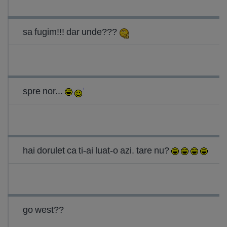
sa fugim!!! dar unde???
spre nor...
hai dorulet ca ti-ai luat-o azi. tare nu?
go west??