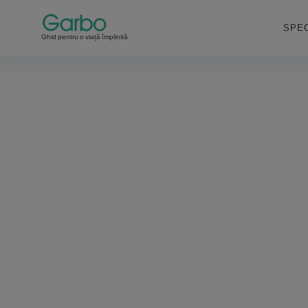
SPEC
Ghid pentru o viață împlinită