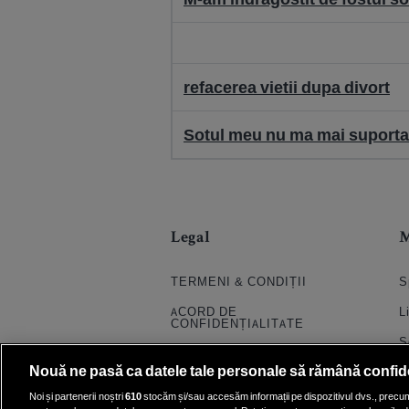
refacerea vietii dupa divort
Sotul meu nu ma mai suporta
Legal
TERMENI & CONDIȚII
S
ACORD DE
L
CONFIDENȚIALITATE
S
POLITICA COOKIES
Nouă ne pasă ca datele tale personale să rămână confid
S
PRELUCRAREA DATELOR
Noi și partenerii noștri
610
stocăm și/sau accesăm informații pe dispozitivul dvs., precum i
H