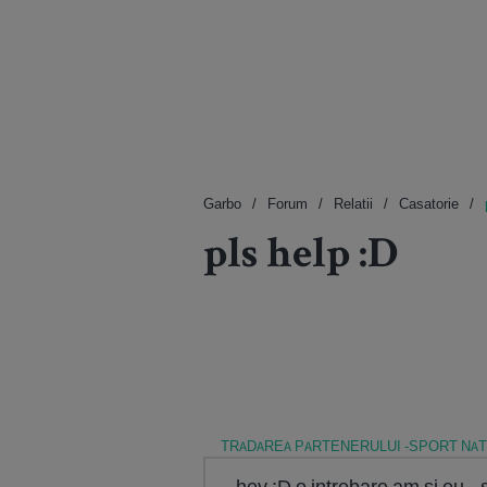
Garbo
Forum
Relatii
Casatorie
pls help :D
TRADAREA PARTENERULUI -SPORT NAT
hey :D o intrebare am si eu..