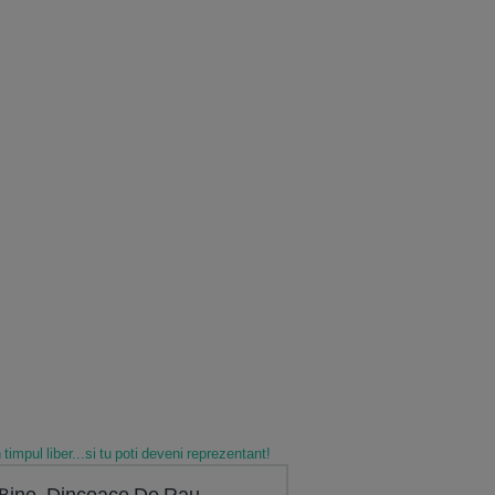
 timpul liber...si tu poti deveni reprezentant!
e Bine, Dincoace De Rau.