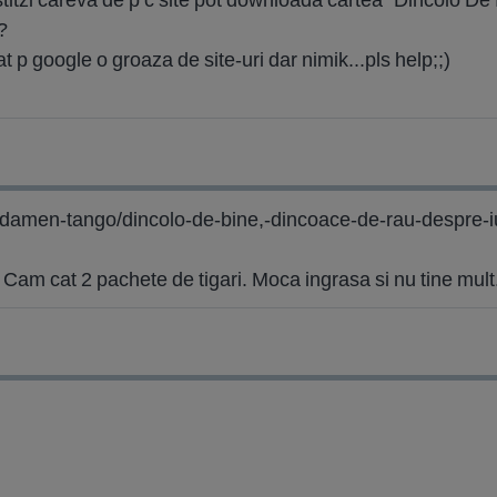
?
t p google o groaza de site-uri dar nimik...pls help;;)
-damen-tango/dincolo-de-bine,-dincoace-de-rau-despre-i
lt Cam cat 2 pachete de tigari. Moca ingrasa si nu tine mult