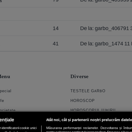
14
De la: garbo_406791 
41
De la: garbo_1474 11
Menu
Diverse
pecial
TESTELE GARBO
ife
HOROSCOP
ocietate
HOROSCOPUL IUBIRII
ențiale
Atât noi, cât și partenerii noștri prelucrăm datele
til
FORUMURI
dentificatorii cookie unici
Măsurarea performanței reclamelor. Dezvoltarea și îmbunătăți
oroscop
TRATAMENTE NATURISTE