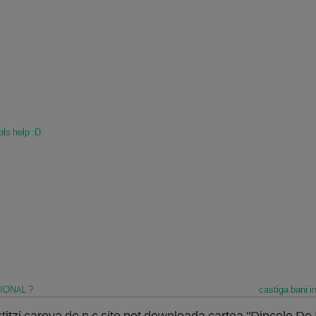
pls help :D
IONAL ?
castiga bani in
.stitzi careva de p c site pot downloada cartea "Dincolo D