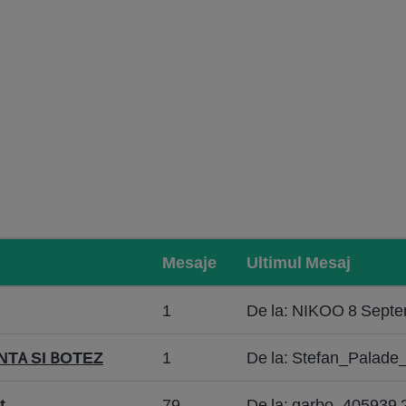
Mesaje
Ultimul Mesaj
1
De la: NIKOO 8 Septe
NTA SI BOTEZ
1
De la: Stefan_Palade_
t
79
De la: garbo_405939 