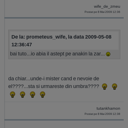
wife_de_zmeu
Postat pe 8 Mai 2009 12:36
De la: prometeus_wife, la data 2009-05-08
12:36:47
bai tuto...io abia il astept pe anakin la zar...
da chiar...unde-i mister cand e nevoie de
el????...sta si urmareste din umbra????
tutankhamon
Postat pe 8 Mai 2009 12:38