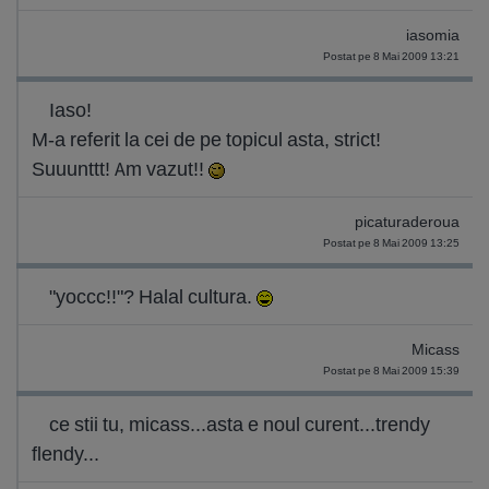
iasomia
Postat pe 8 Mai 2009 13:21
Iaso!
M-a referit la cei de pe topicul asta, strict!
Suuunttt! Am vazut!!
picaturaderoua
Postat pe 8 Mai 2009 13:25
"yoccc!!"? Halal cultura.
Micass
Postat pe 8 Mai 2009 15:39
ce stii tu, micass...asta e noul curent...trendy
flendy...