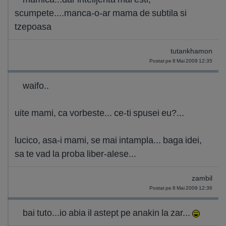
scumpete....manca-o-ar mama de subtila si
tzepoasa
tutankhamon
Postat pe 8 Mai 2009 12:35
waifo..
uite mami, ca vorbeste... ce-ti spusei eu?...
lucico, asa-i mami, se mai intampla... baga idei,
sa te vad la proba liber-alese...
zambil
Postat pe 8 Mai 2009 12:36
bai tuto...io abia il astept pe anakin la zar...