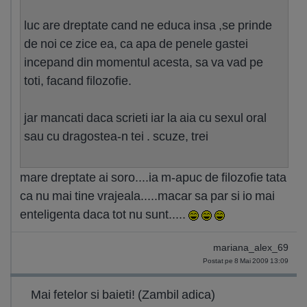
luc are dreptate cand ne educa insa ,se prinde
de noi ce zice ea, ca apa de penele gastei
incepand din momentul acesta, sa va vad pe
toti, facand filozofie.
jar mancati daca scrieti iar la aia cu sexul oral
sau cu dragostea-n tei . scuze, trei
mare dreptate ai soro....ia m-apuc de filozofie tata
ca nu mai tine vrajeala.....macar sa par si io mai
enteligenta daca tot nu sunt.....
mariana_alex_69
Postat pe 8 Mai 2009 13:09
Mai fetelor si baieti! (Zambil adica)