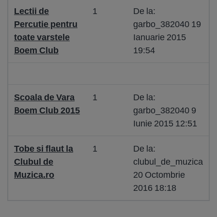
Lectii de
1
De la:
Percutie pentru
garbo_382040 19
toate varstele
Ianuarie 2015
Boem Club
19:54
Scoala de Vara
1
De la:
Boem Club 2015
garbo_382040 9
Iunie 2015 12:51
Tobe si flaut la
1
De la:
Clubul de
clubul_de_muzica
Muzica.ro
20 Octombrie
2016 18:18