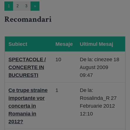
1
2
3
»
Recomandari
Subiect
Mesaje
Ultimul Mesaj
SPECTACOLE /
10
De la: cinezee 18
CONCERTE IN
August 2009
BUCURESTI
09:47
Ce trupe straine
1
De la:
importante vor
Rosalinda_R 27
concerta in
Februarie 2012
Romania in
12:10
2012?