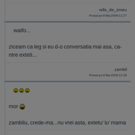
wife_de_zmeu
Postat pe 8 Mai 2009 12:27
waifo...
ziceam ca leg si eu d-o conversatia mai asa, ca-
ntre exteti...
zambil
Postat pe 8 Mai 2009 12:28
mor
zambilu, crede-ma...nu vrei asta, extetu' lu' mama