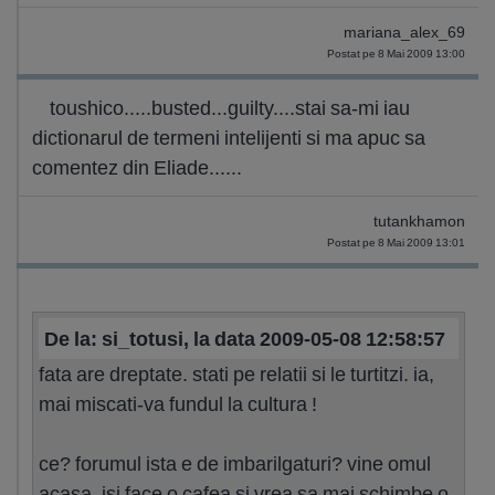
mariana_alex_69
Postat pe 8 Mai 2009 13:00
toushico.....busted...guilty....stai sa-mi iau
dictionarul de termeni intelijenti si ma apuc sa
comentez din Eliade......
tutankhamon
Postat pe 8 Mai 2009 13:01
De la: si_totusi, la data 2009-05-08 12:58:57
fata are dreptate. stati pe relatii si le turtitzi. ia,
mai miscati-va fundul la cultura !
ce? forumul ista e de imbarilgaturi? vine omul
acasa, isi face o cafea si vrea sa mai schimbe o