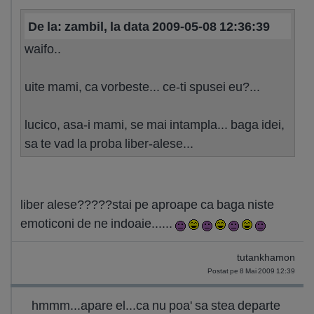
De la: zambil, la data 2009-05-08 12:36:39
waifo..
uite mami, ca vorbeste... ce-ti spusei eu?...
lucico, asa-i mami, se mai intampla... baga idei,
sa te vad la proba liber-alese...
liber alese?????stai pe aproape ca baga niste
emoticoni de ne indoaie......
tutankhamon
Postat pe 8 Mai 2009 12:39
hmmm...apare el...ca nu poa' sa stea departe