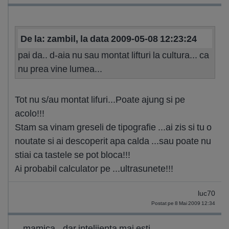
De la: zambil, la data 2009-05-08 12:23:24
pai da.. d-aia nu sau montat lifturi la cultura... ca
nu prea vine lumea...
Tot nu s/au montat lifuri...Poate ajung si pe
acolo!!!
Stam sa vinam greseli de tipografie ...ai zis si tu o
noutate si ai descoperit apa calda ...sau poate nu
stiai ca tastele se pot bloca!!!
Ai probabil calculator pe ...ultrasunete!!!
luc70
Postat pe 8 Mai 2009 12:34
mamica...dar intelijenta mai esti,