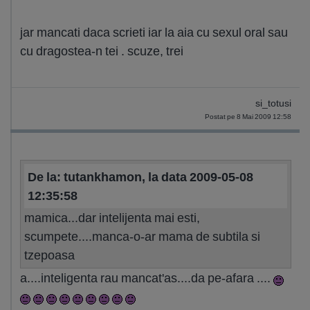
jar mancati daca scrieti iar la aia cu sexul oral sau
cu dragostea-n tei . scuze, trei
si_totusi
Postat pe 8 Mai 2009 12:58
De la: tutankhamon, la data 2009-05-08
12:35:58
mamica...dar intelijenta mai esti,
scumpete....manca-o-ar mama de subtila si
tzepoasa
a....inteligenta rau mancat'as....da pe-afara ....