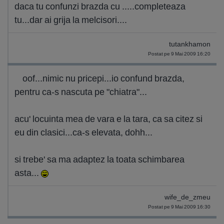
daca tu confunzi brazda cu .....completeaza
tu...dar ai grija la melcisori....
tutankhamon
Postat pe 9 Mai 2009 16:20
oof...nimic nu pricepi...io confund brazda,
pentru ca-s nascuta pe "chiatra"...
acu' locuinta mea de vara e la tara, ca sa citez si
eu din clasici...ca-s elevata, dohh...
si trebe' sa ma adaptez la toata schimbarea
asta...
wife_de_zmeu
Postat pe 9 Mai 2009 16:30