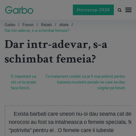
Horoscop 2026
Garbo
Forum
Relatii
Altele
Dar intr-adevar, s-a schimbat femeia?
Dar intr-adevar, s-a
schimbat femeia?
E important sa
Ce tratament credeti ca ar fi mai potrivit pentru
stii ce te poate
tratarea mustelor penale ne care se dau
face fericit,
virgine pe forum
Exista barbati care uneori nu-si dau seama cat de
norocosi au fost sa intalneasca o femeie speciala, fe
"potrivita" pentru ei . O femeie care ii iubeste