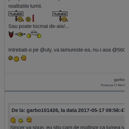
realitatile lumii.
Sau poate tocmai de-aia!...
Intrebati-o pe @uly, va lamureste ea, nu-i asa @560?.
garbo1
Postat pe 17 Mai 201
De la: garbo101426, la data 2017-05-17 09:56:47
Sincer va spun, eu stiu cam de multisor ca lumea s-a