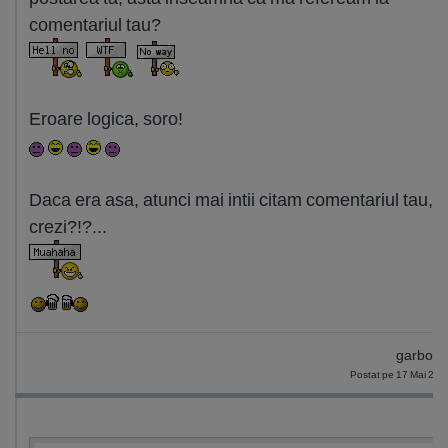
comentariul tau?
Eroare logica, soro!
Daca era asa, atunci mai intii citam comentariul tau, 
crezi?!?...
garbo1
Postat pe 17 Mai 201