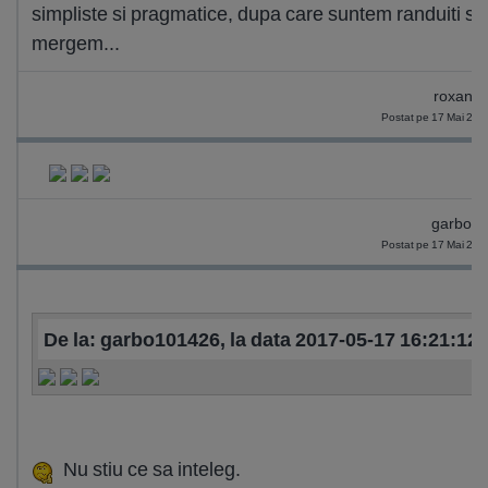
simpliste si pragmatice, dupa care suntem randuiti sa
mergem...
roxana
Postat pe 17 Mai 201
garbo1
Postat pe 17 Mai 201
De la: garbo101426, la data 2017-05-17 16:21:12
Nu stiu ce sa inteleg.