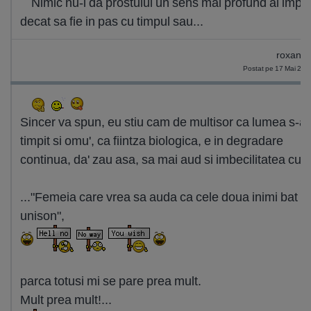
Nimic nu-i da prostului un sens mai profund al implin
decat sa fie in pas cu timpul sau...
roxana
Postat pe 17 Mai 201
Sincer va spun, eu stiu cam de multisor ca lumea s-a
timpit si omu', ca fiintza biologica, e in degradare
continua, da' zau asa, sa mai aud si imbecilitatea cu..
..."Femeia care vrea sa auda ca cele doua inimi bat la
unison",
parca totusi mi se pare prea mult.
Mult prea mult!...