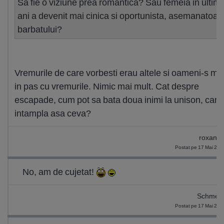
Sa fie o viziune prea romantica? Sau femeia in ultimi
ani a devenit mai cinica si oportunista, asemanatoar
barbatului?
Vremurile de care vorbesti erau altele si oameni-s m
in pas cu vremurile. Nimic mai mult. Cat despre
escapade, cum pot sa bata doua inimi la unison, cand
intampla asa ceva?
roxana
Postat pe 17 Mai 201
No, am de cujetat!
Schmette
Postat pe 17 Mai 201