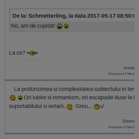
De la: Schmetterling, la data 2017-05-17 08:50:0
No, am de cujetat!
La ce?
roxana
Postat pe 17 Mai 201
La profunzimea si complexitatea subiectului in tem
Ori iubire si romantism, ori escapade duse la li
suportabilului si iertarii.
Greu...
Schmette
Postat pe 17 Mai 201