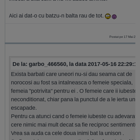
Aici ai dat-o cu batzu-n balta rau de tot.
Postat pe 17 Mai 201
De la: garbo_466560, la data 2017-05-16 22:29:1
Exista barbati care uneori nu-si dau seama cat de
norocosi au fost sa intalneasca o femeie speciala,
femeia "potrivita" pentru ei . O femeie care ii iubeste
neconditionat, chiar pana la punctul de a le ierta une
escapade.
Pentru ca atunci cand o femeie iubeste cu adevarat,
cere nimic mai mult decat sa fie reciproc sentimentul
Vrea sa auda ca cele doua inimi bat la unison .