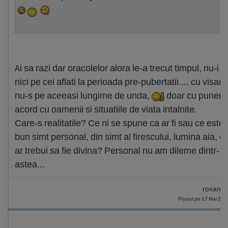
Ai sa razi dar oracolelor alora le-a trecut timpul, nu-i a
nici pe cei aflati la perioada pre-pubertatii.... cu visar
nu-s pe aceeasi lungime de unda,
doar cu punere
acord cu oamenii si situatiile de viata intalnite.
Care-s realitatile? Ce ni se spune ca ar fi sau ce este 
bun simt personal, din simt al firescului, lumina aia, c
ar trebui sa fie divina? Personal nu am dileme dintr-
astea...
roxana
Postat pe 17 Mai 201