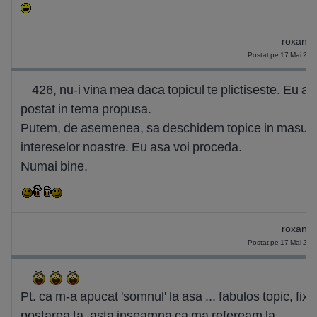
roxana
Postat pe 17 Mai 201
426, nu-i vina mea daca topicul te plictiseste. Eu a
postat in tema propusa.
Putem, de asemenea, sa deschidem topice in masur
intereselor noastre. Eu asa voi proceda.
Numai bine.
roxana
Postat pe 17 Mai 201
Pt. ca m-a apucat 'somnul' la asa ... fabulos topic, fix
postarea ta, asta inseamna ca ma refeream la