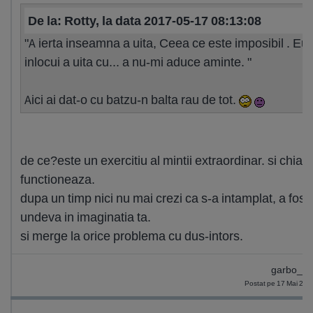
De la: Rotty, la data 2017-05-17 08:13:08
"A ierta inseamna a uita, Ceea ce este imposibil . Eu
inlocui a uita cu... a nu-mi aduce aminte. "
Aici ai dat-o cu batzu-n balta rau de tot.
de ce?este un exercitiu al mintii extraordinar. si chiar
functioneaza.
dupa un timp nici nu mai crezi ca s-a intamplat, a fost
undeva in imaginatia ta.
si merge la orice problema cu dus-intors.
garbo_4
Postat pe 17 Mai 201