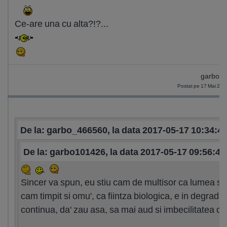
Ce-are una cu alta?!?...
garbo1
Postat pe 17 Mai 201
De la: garbo_466560, la data 2017-05-17 10:34:4
De la: garbo101426, la data 2017-05-17 09:56:47
Sincer va spun, eu stiu cam de multisor ca lumea s-
cam timpit si omu', ca fiintza biologica, e in degrada
continua, da' zau asa, sa mai aud si imbecilitatea cu.