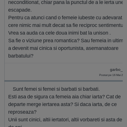
neconditionat, chiar pana la punctul de a le ierta unel
escapade.
Pentru ca atunci cand o femeie iubeste cu adevarat, 
cere nimic mai mult decat sa fie reciproc sentimentul,
Vrea sa auda ca cele doua inimi bat la unison .
Sa fie o viziune prea romantica? Sau femeia in ultimii
a devenit mai cinica si oportunista, asemanatoare
barbatului?
garbo_4
Postat pe 16 Mai 201
Sunt femei si femei si barbati si barbati.
Esti asa de sigura ca femeia aia chiar iarta? Cat de
departe merge iertarea asta? Si daca iarta, de ce
reproseaza?
Unii sunt cinici, altii iertatori, altii vorbareti si asta de m