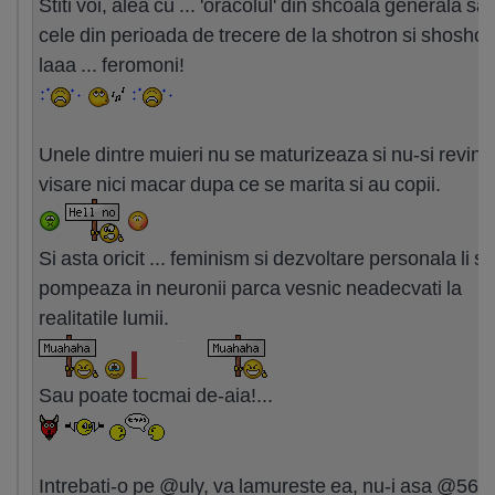
Stiti voi, alea cu ... 'oracolul' din shcoala generala sa
cele din perioada de trecere de la shotron si shoshon
laaa ... feromoni!
Unele dintre muieri nu se maturizeaza si nu-si revin 
visare nici macar dupa ce se marita si au copii.
Si asta oricit ... feminism si dezvoltare personala li se
pompeaza in neuronii parca vesnic neadecvati la
realitatile lumii.
Sau poate tocmai de-aia!...
Intrebati-o pe @uly, va lamureste ea, nu-i asa @560?