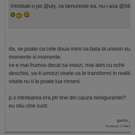
Intrebati-o pe @uly, va lamureste ea, nu-i asa @560?
da, se poate ca cele doua inimi sa bata la unison.sunt
momente si momente.
ce e mai frumos decat sa visezi, mai ales cu ochii
deschisi, sa-ti urmezi visele sa le transformi in realitat
visele nu ti le poate lua nimeni.
p.s intrebarea era ptr tine din cauza nesigurantei?
eu stiu cine sunt.
garbo_4
Postat pe 17 Mai 201