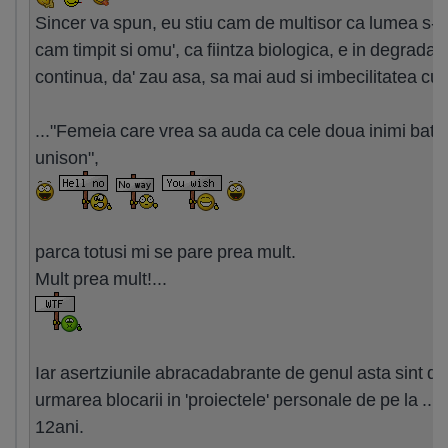
Sincer va spun, eu stiu cam de multisor ca lumea s-a
cam timpit si omu', ca fiintza biologica, e in degradar
continua, da' zau asa, sa mai aud si imbecilitatea cu..
..."Femeia care vrea sa auda ca cele doua inimi bat l
unison",
parca totusi mi se pare prea mult.
Mult prea mult!...
Iar asertziunile abracadabrante de genul asta sint do
urmarea blocarii in 'proiectele' personale de pe la ... 
12ani.