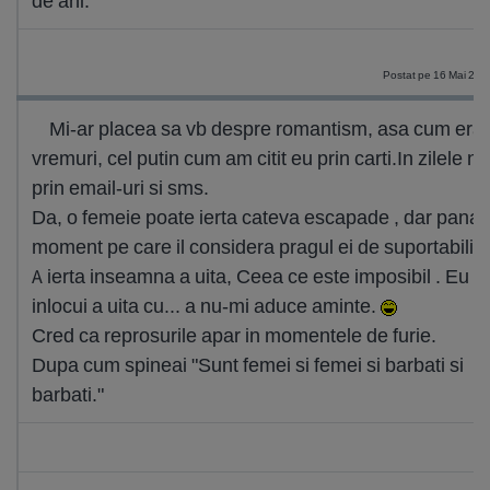
de ani.
De
Postat pe 16 Mai 201
Mi-ar placea sa vb despre romantism, asa cum era
vremuri, cel putin cum am citit eu prin carti.In zilele n
prin email-uri si sms.
Da, o femeie poate ierta cateva escapade , dar pana 
moment pe care il considera pragul ei de suportabilita
A ierta inseamna a uita, Ceea ce este imposibil . Eu a
inlocui a uita cu... a nu-mi aduce aminte.
Cred ca reprosurile apar in momentele de furie.
Dupa cum spineai "Sunt femei si femei si barbati si
barbati."