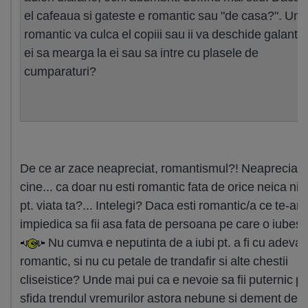
el cafeaua si gateste e romantic sau "de casa?". Un
romantic va culca el copiii sau ii va deschide galant 
ei sa mearga la ei sau sa intre cu plasele de
cumparaturi?
De ce ar zace neapreciat, romantismul?! Neapreciat 
cine... ca doar nu esti romantic fata de orice neica ni
pt. viata ta?... Intelegi? Daca esti romantic/a ce te-ar
impiedica sa fii asa fata de persoana pe care o iubest
Nu cumva e neputinta de a iubi pt. a fi cu adevar
romantic, si nu cu petale de trandafir si alte chestii
cliseistice? Unde mai pui ca e nevoie sa fii puternic pt
sfida trendul vremurilor astora nebune si dement de