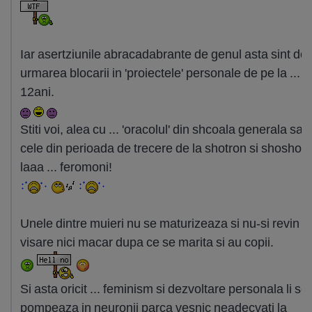
Iar asertziunile abracadabrante de genul asta sint do
urmarea blocarii in 'proiectele' personale de pe la ... 1
12ani.
Stiti voi, alea cu ... 'oracolul' din shcoala generala sau
cele din perioada de trecere de la shotron si shoshoni
laaa ... feromoni!
Unele dintre muieri nu se maturizeaza si nu-si revin d
visare nici macar dupa ce se marita si au copii.
Si asta oricit ... feminism si dezvoltare personala li se
pompeaza in neuronii parca vesnic neadecvati la