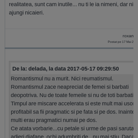
realitatea, sunt cam inutile... nu ti le ia nimeni, dar nic
ajungi nicaieri.
roxana
Postat pe 17 Mai 201
De la: delada, la data 2017-05-17 09:29:50
Romantismul nu a murit. Nici reumatismul.
Romantismul zace neapreciat de femei si barbati
deopotriva. Nu de toate femeile si nu de toti barbatii.
Timpul are miscare accelerata si este mult mai usor s
profitabil sa fii pragmatic si pe fata si pe dos. Inainte
multi erau pragmatici numai pe dos.
Ce atata vorbarie...cu petale si urme de pasi sarutate
adieri diafane, ochi adumbriti de...nu mai stiu. Daca 