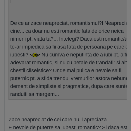
De ce ar zace neapreciat, romantismul?! Neapreciat
cine... ca doar nu esti romantic fata de orice neica
nimeni pt. viata ta?... Intelegi? Daca esti romantic/a 
te-ar impiedica sa fii asa fata de persoana pe care o
iubesti?
Nu cumva e neputinta de a iubi pt. a fi 
adevarat romantic, si nu cu petale de trandafir si alte
chestii cliseistice? Unde mai pui ca e nevoie sa fii
puternic pt. a sfida trendul vremurilor astora nebune 
dement de simpliste si pragmatice, dupa care sunte
randuiti sa mergem...
Zace neapreciat de cei care nu il apreciaza.
E nevoie de puterre sa iubesti romantic? Si daca esti