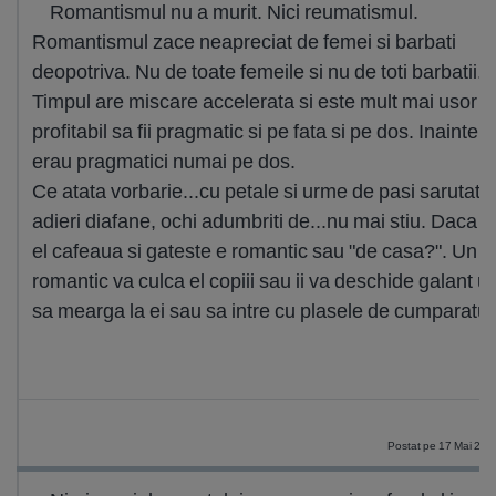
Romantismul nu a murit. Nici reumatismul.
Romantismul zace neapreciat de femei si barbati
deopotriva. Nu de toate femeile si nu de toti barbatii.
Timpul are miscare accelerata si este mult mai usor si
profitabil sa fii pragmatic si pe fata si pe dos. Inainte m
erau pragmatici numai pe dos.
Ce atata vorbarie...cu petale si urme de pasi sarutate
adieri diafane, ochi adumbriti de...nu mai stiu. Daca f
el cafeaua si gateste e romantic sau "de casa?". Un
romantic va culca el copiii sau ii va deschide galant u
sa mearga la ei sau sa intre cu plasele de cumparatur
De
Postat pe 17 Mai 201