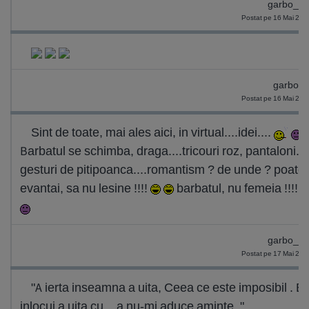
garbo_4
Postat pe 16 Mai 201
garbo1
Postat pe 16 Mai 201
Sint de toate, mai ales aici, in virtual....idei....
Barbatul se schimba, draga....tricouri roz, pantaloni...
gesturi de pitipoanca....romantism ? de unde ? poate
evantai, sa nu lesine !!!!
barbatul, nu femeia !!!!
garbo_4
Postat pe 17 Mai 201
"A ierta inseamna a uita, Ceea ce este imposibil . E
inlocui a uita cu... a nu-mi aduce aminte. "