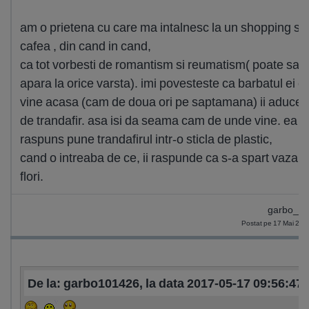
am o prietena cu care ma intalnesc la un shopping si 
cafea , din cand in cand,
ca tot vorbesti de romantism si reumatism( poate sa
apara la orice varsta). imi povesteste ca barbatul ei 
vine acasa (cam de doua ori pe saptamana) ii aduce u
de trandafir. asa isi da seama cam de unde vine. ea c
raspuns pune trandafirul intr-o sticla de plastic,
cand o intreaba de ce, ii raspunde ca s-a spart vaza 
flori.
garbo_4
Postat pe 17 Mai 201
De la: garbo101426, la data 2017-05-17 09:56:47