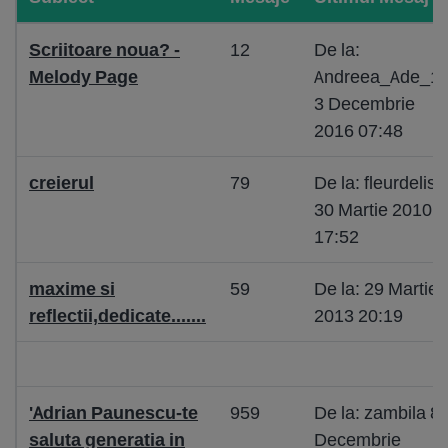
Scriitoare noua? -
12
De la:
Melody Page
Andreea_Ade_1
3 Decembrie
2016 07:48
creierul
79
De la: fleurdelis
30 Martie 2010
17:52
maxime si
59
De la: 29 Martie
reflectii,dedicate.......
2013 20:19
'Adrian Paunescu-te
959
De la: zambila 8
saluta generatia in
Decembrie