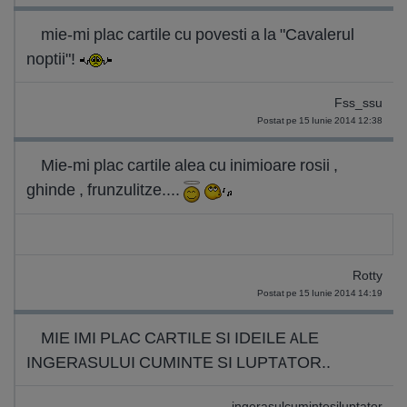
mie-mi plac cartile cu povesti a la "Cavalerul
noptii"!
Fss_ssu
Postat pe 15 Iunie 2014 12:38
Mie-mi plac cartile alea cu inimioare rosii ,
ghinde , frunzulitze....
Rotty
Postat pe 15 Iunie 2014 14:19
MIE IMI PLAC CARTILE SI IDEILE ALE
INGERASULUI CUMINTE SI LUPTATOR..
ingerasulcumintesiluptator