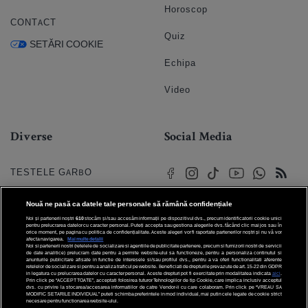
Horoscop
CONTACT
Quiz
SETĂRI COOKIE
Echipa
Video
Diverse
Social Media
TESTELE GARBO
HOROSCOP
Nouă ne pasă ca datele tale personale să rămână confidențiale
Noi și partenerii noștri
610
stocăm și/sau accesăm informații pe dispozitivul dvs., precum identificatorii cookie unici
HOROSCOPUL IUBIRII
pentru prelucrarea datelor cu caracter personal. Puteți accepta sau gestiona alegerile dvs. făcând clic mai jos sau în
orice moment, pe pagina cu politica de confidențialitate. Aceste alegeri vor fi raportate partenerilor noștri și nu vă vor
afecta navigarea.
Mai multe detalii
Noi si partenerii nostri (retelele de socializare si agentiile de publicitate partenere, precum si furnizorii nostri de servicii
© 2026 Internet Corp SRL
FORUMURI
de date analitice) prelucram date pentru a permite website-ului sa functioneze, pentru a personaliza continutul si
Toate drepturile rezervate
anunturile publicitare afisate in functie de interesele si/sau profilul dvs., pentru a va oferi functionalitati aferente
retelelor de socializare si pentru a analiza traficul pe website. Beneficiati de drepturile prevazute de art. 15-22 din GDPR
in legatura cu prelucrarea datelor cu caracter personal. Aceste drepturi pot fi exercitate prin modalitatea indicata
aici
.
TRATAMENTE NATURISTE
Prin click pe “ACCEPT TOATE”, acceptati folosirea tuturor Tehnologiilor de tip Cookie, care implica inclusiv acceptul
dvs. cu privire la stocarea/accesarea informatiilor de catre Vendor-ii cu care colaboram. Prin click pe “VREAU SA
MODIFIC SETARILE INDIVIDUAL” puteti schimba preferintele in mod individual, mai putin cele legate de cookie strict
necesare pentru functionarea website-ului.
DICTIONARE NUME