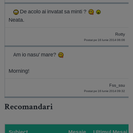
De acolo ai invatat sa minti ?
Neata.
Rotty
Postat pe 16 Iunie 2014 06:06
Am io nasu' mare?
Morning!
Fss_ssu
Postat pe 16 Iunie 2014 09:32
Recomandari
Subiect
Mesaje
Ultimul Mesaj