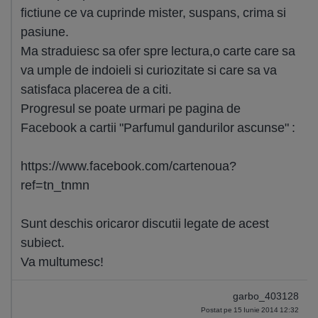
fictiune ce va cuprinde mister, suspans, crima si
pasiune.
Ma straduiesc sa ofer spre lectura,o carte care sa
va umple de indoieli si curiozitate si care sa va
satisfaca placerea de a citi.
Progresul se poate urmari pe pagina de
Facebook a cartii "Parfumul gandurilor ascunse" :
https://www.facebook.com/cartenoua?
ref=tn_tnmn
Sunt deschis oricaror discutii legate de acest
subiect.
Va multumesc!
garbo_403128
Postat pe 15 Iunie 2014 12:32